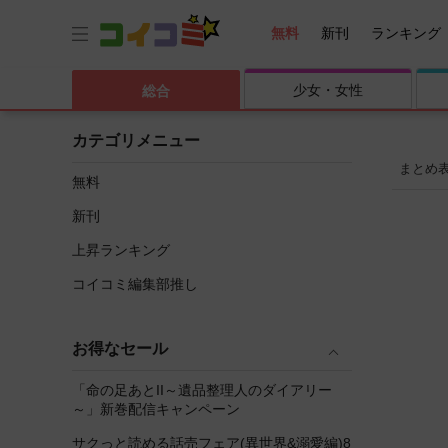
無料
新刊
ランキング
少女・
女性
総合
カテゴリメニュー
まとめ
無料
新刊
上昇ランキング
コイコミ編集部推し
お得なセール
「命の足あとII～遺品整理人のダイアリー
～」新巻配信キャンペーン
サクっと読める話売フェア(異世界&溺愛編)8