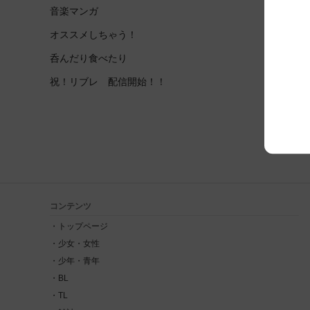
音楽マンガ
オススメしちゃう！
呑んだり食べたり
祝！リブレ 配信開始！！
コンテンツ
トップページ
少女・女性
少年・青年
BL
TL