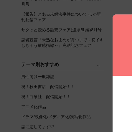
月号
【報告】とある未解決事件について ほか新
刊配信フェア
サクっと読める話売フェア(濃厚BL編)8月号
恋愛宣言『未熟なおまめが育つまで～初イキ
しちゃう敏感指導～』完結記念フェア!
テーマ別おすすめ
男性向け一般雑誌
祝！秋田書店 配信開始！！
祝！白泉社 配信開始！！
アニメ化作品
ドラマ/映像化/メディア化/実写化作品
恋に恋してます♡