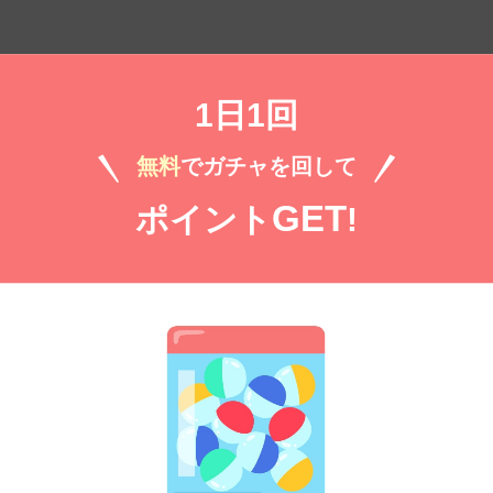
1日1回
無料
でガチャを回して
GET
ポイント
!