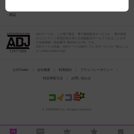
TL
雑誌
ABJマークは、この電子書店・電子書籍配信サービスが、 著作権者
からコンテンツ使用許諾を得た正規版配信サービスであることを示
す登録商標（登録番号 第6091713号）です。
ABJマークの詳細、ABJマークを掲示しているサービスの一覧はこち
ら→https://aebs.or.jp/
公式Twitter
会社概要
利用規約
プライバシーポリシー
特定商取引法
お問い合わせ
© ASOBIMO,Inc. All rights reserved.