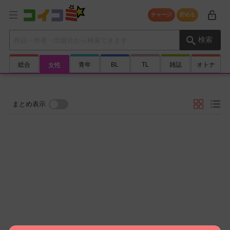
チャージ
貯める
検索キーワード
検索
総合
青年
BL
TL
雑誌
オトナ
女性
まとめ表示