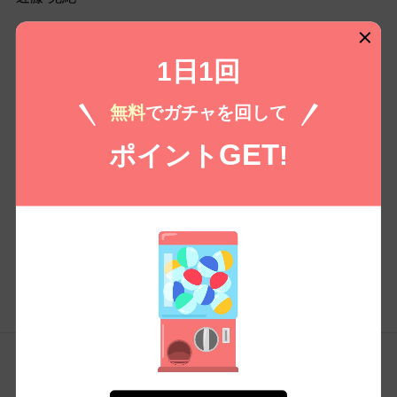
設立日
1日1回
2003年11月
無料
でガチャを回して
資本金
1億円
GET
ポイント
!
電話番号
03-5927-9353
コンテンツ
会員
アンケート
トップページ
アカウント
コイコミアンケート