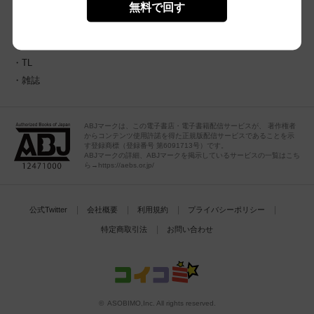
無料で回す
少女・女性
本棚
感想レビュー
少年・青年
ポイントチャージ
BL
ポイント履歴
TL
雑誌
ABJマークは、この電子書店・電子書籍配信サービスが、 著作権者
からコンテンツ使用許諾を得た正規版配信サービスであることを示
す登録商標（登録番号 第6091713号）です。
ABJマークの詳細、ABJマークを掲示しているサービスの一覧はこち
ら→https://aebs.or.jp/
公式Twitter
会社概要
利用規約
プライバシーポリシー
特定商取引法
お問い合わせ
© ASOBIMO,Inc. All rights reserved.