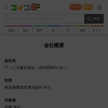
チャージ
貯める
検索キーワード
検索
総合
女性
青年
BL
TL
雑誌
オトナ
会社概要
会社名
アソビモ株式会社（ASOBIMO, Inc.）
住所
東京都豊島区東池袋4-24-3
代表者
近藤 克紀