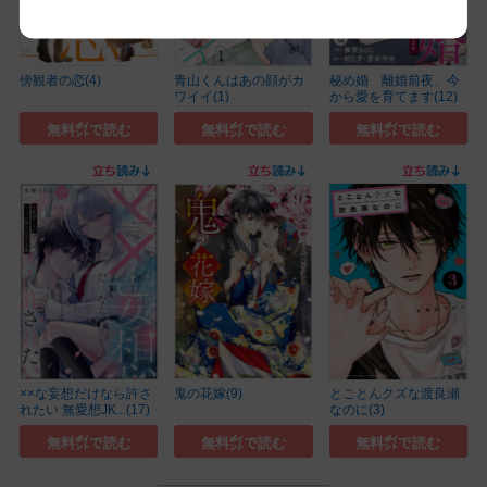
傍観者の恋(4)
青山くんはあの顔がカ
秘め婚 離婚前夜、今
ワイイ(1)
から愛を育てます(12)
無料㌽で読む
無料㌽で読む
無料㌽で読む
××な妄想だけなら許さ
鬼の花嫁(9)
とことんクズな渡良瀬
れたい 無愛想JK...(17)
なのに(3)
無料㌽で読む
無料㌽で読む
無料㌽で読む