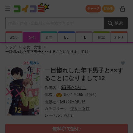
チャージ
貯める
検索キーワード
検索
総合
青年
BL
TL
雑誌
オトナ
女性
トップ
少女・女性
一目惚れした年下男子と××することになりまして12
一目惚れした年下男子と××す
ることになりまして12
箱庭のみこ
150 /
￥
165（税込）
MUGENUP
少女・女性
Puffs
無料㌽で読む