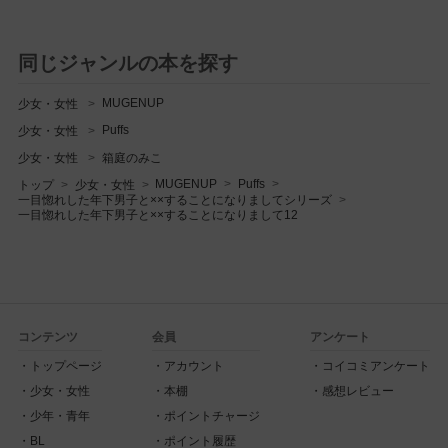
同じジャンルの本を探す
MUGENUP
少女・女性
Puffs
少女・女性
少女・女性
箱庭のみこ
MUGENUP
Puffs
トップ
少女・女性
一目惚れした年下男子と××することになりましてシリーズ
一目惚れした年下男子と××することになりまして12
コンテンツ
会員
アンケート
トップページ
アカウント
コイコミアンケート
少女・女性
本棚
感想レビュー
少年・青年
ポイントチャージ
BL
ポイント履歴