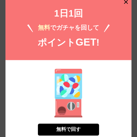
とになりまして6
1日1回
箱庭のみこ
（税込）
150 /
165
￥
無料
でガチャを回して
無料㌽で読む
GET
ポイント
!
もっとみる
コイコミ編集部推し
無料で回す