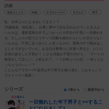
詳細
女性コミック
Puffs
ラブストーリー
ラブコメ
年下
私、10年ぶりにときめいてます！？
29歳独身、彼氏無し。仕事に夢中で恋を忘れかけていた主人公・
ハルカは、通勤電車の中でぶつかった大学生の千景に一目惚れす
る。久しぶりの恋でどうやって距離を縮めたらいいか分からない
ハルカは、千景に近づきたいと思うものの、電車の中で眺めるこ
としかできないでいた。ある日仕事帰りに本屋へ寄ると、レジに
店員の姿をした千景が！ しかも何故か千景の方から、「デートの
練習をしてほしい」と頼まれて…！？10年ぶりの恋、一体どうな
っちゃうの――！？
こじらせアラサー×不器用な年下男子が織り成す、じれキュンラ
ブストーリー開幕！
シリーズ
1巻から
最新刊から
一目惚れした年下男子と××するこ
とになりまして1