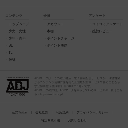
コンテンツ
会員
アンケート
トップページ
アカウント
コイコミアンケート
少女・女性
本棚
感想レビュー
少年・青年
ポイントチャージ
BL
ポイント履歴
TL
雑誌
ABJマークは、この電子書店・電子書籍配信サービスが、 著作権者
からコンテンツ使用許諾を得た正規版配信サービスであることを示
す登録商標（登録番号 第6091713号）です。
ABJマークの詳細、ABJマークを掲示しているサービスの一覧はこち
ら→https://aebs.or.jp/
公式Twitter
会社概要
利用規約
プライバシーポリシー
特定商取引法
お問い合わせ