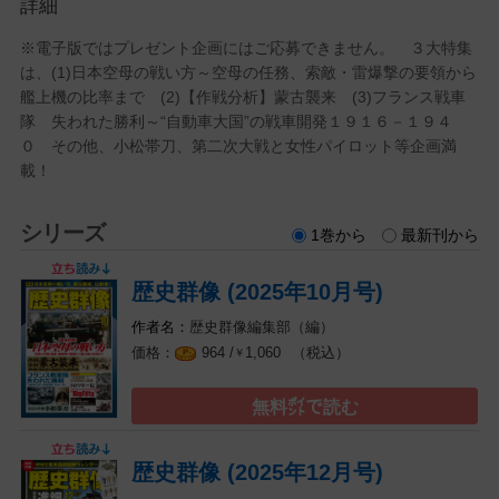
詳細
※電子版ではプレゼント企画にはご応募できません。 ３大特集
は、(1)日本空母の戦い方～空母の任務、索敵・雷爆撃の要領から
艦上機の比率まで (2)【作戦分析】蒙古襲来 (3)フランス戦車
隊 失われた勝利～“自動車大国”の戦車開発１９１６－１９４
０ その他、小松帯刀、第二次大戦と女性パイロット等企画満
載！
シリーズ
1巻から
最新刊から
歴史群像 (2025年10月号)
歴史群像編集部（編）
（税込）
964 /
1,060
￥
無料㌽で読む
歴史群像 (2025年12月号)