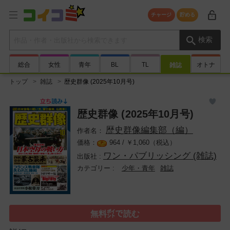
チャージ
貯める
検索キーワード
検索
総合
女性
青年
BL
TL
オトナ
雑誌
トップ
雑誌
歴史群像 (2025年10月号)
歴史群像 (2025年10月号)
歴史群像編集部（編）
964 /
￥
1,060（税込）
ワン・パブリッシング (雑誌)
少年・青年
雑誌
無料㌽で読む