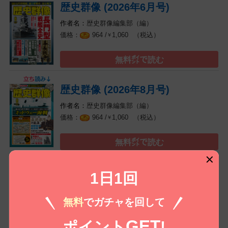
歴史群像 (2026年6月号)
歴史群像編集部（編）
（税込）
964 /
1,060
￥
無料㌽で読む
歴史群像 (2026年8月号)
歴史群像編集部（編）
（税込）
964 /
1,060
￥
無料㌽で読む
1日1回
無料
でガチャを回して
コイコミ編集部推し
GET
ポイント
!