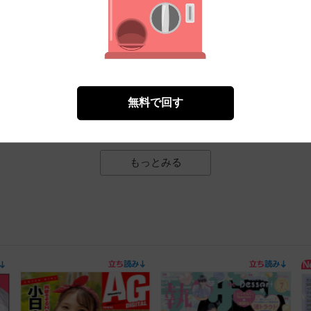
部
）
無料で回す
無料㌽で読む
もっとみる