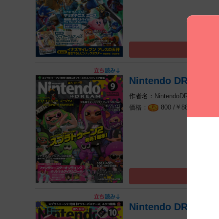
Nintendo DREAM
NintendoDREAM編集
￥
（税込
800 /
880
Nintendo DREAM