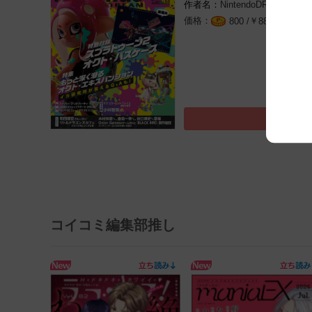
NintendoDREAM編集
￥
（税込
800 /
880
コイコミ編集部推し