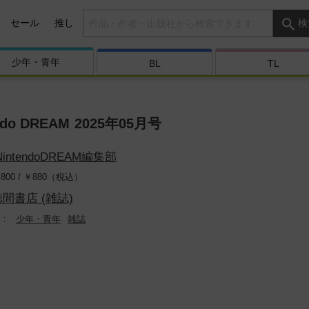
検索キーワード
セール
推し
検
少年・
青年
BL
TL
ndo DREAM 2025年05月号
NintendoDREAM編集部
800 /
￥
880（税込）
徳間書店 (雑誌)
少年・青年
雑誌