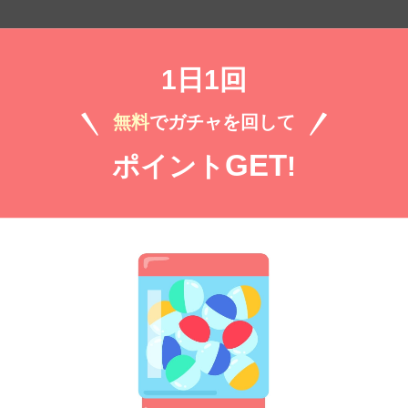
1日1回
無料㌽で読む
無料
でガチャを回して
 2018年09月号
GET
ポイント
!
部
）
無料㌽で読む
 2018年10月号