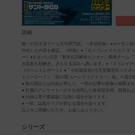
詳細
唯一の任天堂ゲーム月刊専門誌。《巻頭特集》●ポケモン新作2タイト
特化した内容を解説。《特集》●『ゼノブレイドクロス デ
ー》●ネタバレ注意『都市伝説解体センター』開発チーム「墓
主題歌を紐解き、さらなる深みへ誘います。●『ストレイ
《イベントレポート》●「小杉湯原宿×任天堂製花札コラボ
トリーロード』『龍の国 ルーンファクトリー』他。※電子
● 紙の雑誌とは内容が異なり、一部の記事や画像が掲載さ
● 付属のアンケートハガキを使用した参加型企画、懸賞お
● 付録は電子書籍版には無い場合があります。
● 一部、誌面サイズが異なる場合があります。
以上をご理解いただき、お楽しみください。
シリーズ