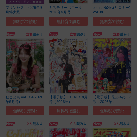
プリンセス 2026年9
ミステリーボニータ
comic RiSky(リスキー)
月特大号
2026年9月号
Vol.89
無料㌽で読む
無料㌽で読む
無料㌽で読む
ねことも vol.104(2026
【電子版】LaLaDX 9月
【電子版】花とゆめ 17
年8月号)
号（2026年）
号（2026年）
無料㌽で読む
無料㌽で読む
無料㌽で読む