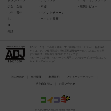
トップページ
アカウント
コイコミアンケート
少女・女性
本棚
感想レビュー
少年・青年
ポイントチャージ
BL
ポイント履歴
TL
雑誌
ABJマークは、この電子書店・電子書籍配信サービスが、 著作権者
からコンテンツ使用許諾を得た正規版配信サービスであることを示
す登録商標（登録番号 第6091713号）です。
ABJマークの詳細、ABJマークを掲示しているサービスの一覧はこち
ら→https://aebs.or.jp/
公式Twitter
会社概要
利用規約
プライバシーポリシー
特定商取引法
お問い合わせ
© ASOBIMO,Inc. All rights reserved.