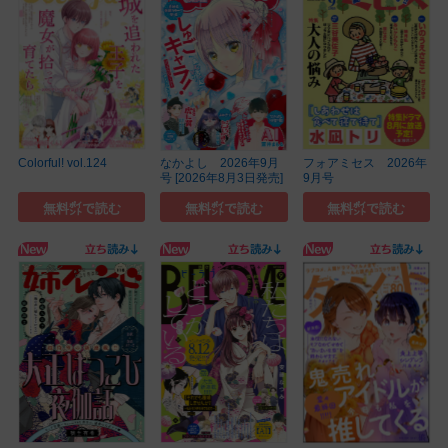
Colorful! vol.124
なかよし 2026年9月
フォアミセス 2026年
号 [2026年8月3日発売]
9月号
無料㌽で読む
無料㌽で読む
無料㌽で読む