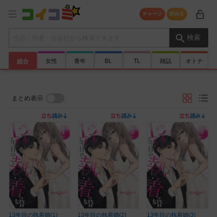
チャージ
貯める
検索キーワード
検索
女性
青年
BL
TL
雑誌
オトナ
総合
まとめ表示
13年目の執着婚(1)
13年目の執着婚(2)
13年目の執着婚(3)