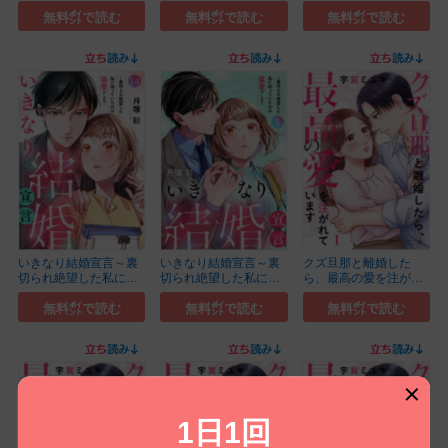
待...(2)
待...(3)
待...(4)
無料㌽で読む
無料㌽で読む
無料㌽で読む
いきなり結婚宣言～裏
いきなり結婚宣言～裏
クズ旦那と離婚した
切られ絶望した私に
切られ絶望した私に
ら、最高の愛を注がれ
待...(14)
待...(1)
て...(1)
無料㌽で読む
無料㌽で読む
無料㌽で読む
1日1回