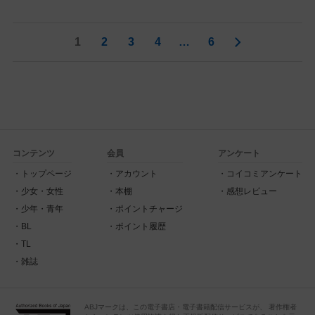
1
2
3
4
…
6
コンテンツ
会員
アンケート
トップページ
アカウント
コイコミアンケート
少女・女性
本棚
感想レビュー
少年・青年
ポイントチャージ
BL
ポイント履歴
TL
雑誌
ABJマークは、この電子書店・電子書籍配信サービスが、 著作権者