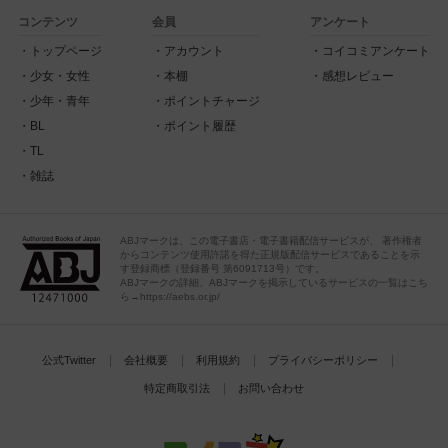
コンテンツ
会員
アンケート
トップページ
アカウント
コイコミアンケート
少女・女性
本棚
感想レビュー
少年・青年
ポイントチャージ
BL
ポイント履歴
TL
雑誌
ABJマークは、この電子書店・電子書籍配信サービスが、 著作権者
からコンテンツ使用許諾を得た正規版配信サービスであることを示
す登録商標（登録番号 第6091713号）です。
ABJマークの詳細、ABJマークを掲示しているサービスの一覧はこち
ら→https://aebs.or.jp/
公式Twitter
会社概要
利用規約
プライバシーポリシー
特定商取引法
お問い合わせ