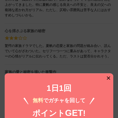
上がってきました。特に夏帆の感じる良太への不安と、良太の父への
複雑な惹かれ方がリアル。ただし、仄暗い雰囲気は苦手な人にはおす
すめしづらいかも。
心を揺さぶる家族の秘密
驚愕の家族ドラマでした。夏帆の恋愛と家族の問題が絡み合い、読ん
でいて心がざわついた。セリフ一つ一つに重みがあって、キャラクタ
ーの心情がリアルに伝わってくる。ただ、ラストは賛否分かれそう。
家族の愛と秘密を描いた衝撃作
1日1回
タイトルに惹かれて手に取ったこの本、表向きの幸せとその陰に隠れ
た秘密の対比が見事に描かれていました。登場人物それぞれの複雑な
心情にのめり込んでしまい、一気に読んでしまった。良太の母親の不
無料
でガチャを回して
穏な影が恐ろしかった。
GET
ポイント
!
予想外の展開にドキドキ