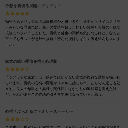
予想を裏切る展開にドキドキ！
物語の始まりは普通の恋愛模様かと思いきや、途中からサイコスリラ
ーみたいな雰囲気に。親子の愛情を超えた怪しい関係と母親の不穏な
視線にハラハラしました。夏帆と哲也の関係も気になるけど、なんと
言ってもラストが意外性抜群！読んだ後はしばらく考え込んじゃいま
した。
家族の暗い愛情を描く心理劇
「シアワセな家族」は一筋縄ではいかない家族の複雑な愛情が描かれ
ています。夏帆の心情の変遷がリアルに感じられ、どんでん返しも効
果的。良太の母親との異様な関係性にはかなりの違和感を覚えたけ
ど、それがまたこの物語の引き立て役になっていると思う。
心揺さぶられるファミリーストーリー
この本は一風変わった家族の話で、読みながらいくつもの感情が湧き