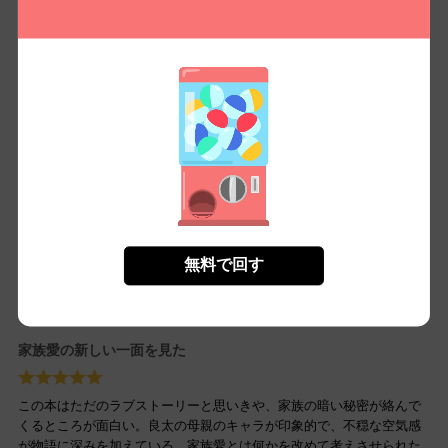
「シアワセな家族21」は意外な展開が多くて、最後まで手に汗握る展
開だった。夏帆の視点から描かれる心理戦がリアルで、読み進めるう
ちに家族の秘密に引き込まれた。哲也への感情の移り変わりが特に印
象的。
愛憎渦巻く家族の物語
この本には驚きと興味を持って読み進めました。夏帆と良太の関係性
の変化、そして良太の家族との謎めいた関係がよく練られていて心が
無料で回す
掴まれる。まさに一家の暗部を抉り出すような衝撃的な展開で、最後
まで目が離せなかった。
家族愛の新しい一面を見た
この本はただのラブストーリーと思いきや、家族の暗い秘密が絡んで
くるところが面白い。良太の母親のキャラが印象的で、不穏な空気感
が物語に深みを加えている。家族愛とは何かを改めて考えさせられた