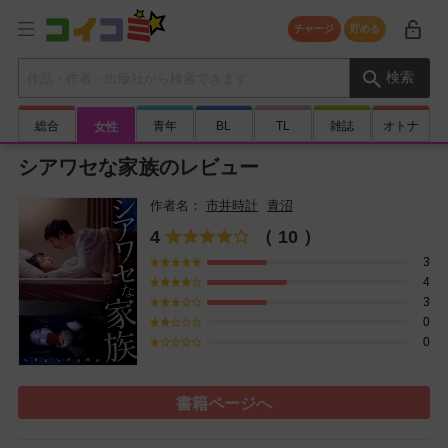
チャージ
貯める
検索キーワード
検索
総合
青年
BL
TL
雑誌
オトナ
女性
シアワセな家族のレビュー
市井時計
青沼
4
（ 10 ）
3
4
3
0
0
書籍ページへ