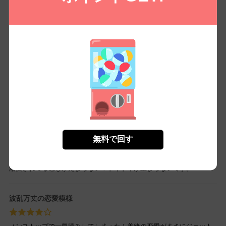
もう少し現実的な話が良かったかな。美緒の恋愛がうまくいくのはわ
かるけど、突然の展開についていけないことがありました。キャラク
ターは魅力的だけど、ストーリーに少し無理がある感じ。
溺愛甘々な展開にキュン
出来婚ものが大好きで、期待して読み始めましたが、思った以上に
甘々でした。溺愛される展開にキュンキュンしながらも、ちょっと甘
すぎるかなと感じた部分も。でも続きが気になるので読み続けます！
無料で回す
甘いロマンスにキュン死！
溺愛されてる感じがたまらない！ドキドキが止まらないです。
波乱万丈の恋愛模様