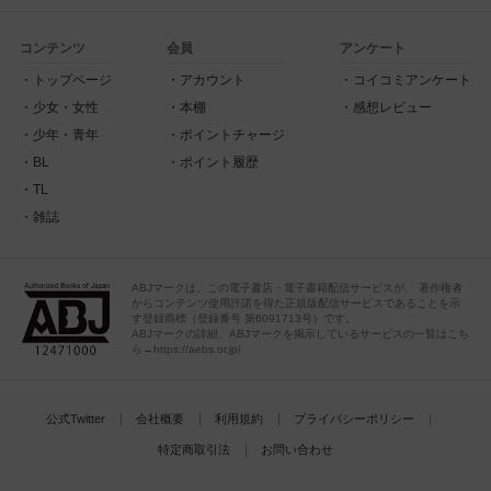
コンテンツ
会員
アンケート
トップページ
アカウント
コイコミアンケート
少女・女性
本棚
感想レビュー
少年・青年
ポイントチャージ
BL
ポイント履歴
TL
雑誌
ABJマークは、この電子書店・電子書籍配信サービスが、 著作権者
からコンテンツ使用許諾を得た正規版配信サービスであることを示
す登録商標（登録番号 第6091713号）です。
ABJマークの詳細、ABJマークを掲示しているサービスの一覧はこち
ら→https://aebs.or.jp/
公式Twitter
会社概要
利用規約
プライバシーポリシー
特定商取引法
お問い合わせ