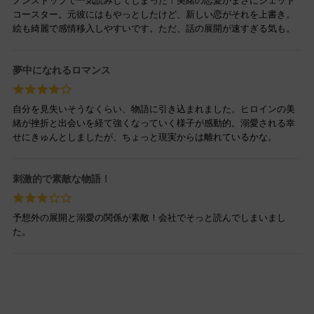
ノンストップで一気読みしてしまった！美緒の恋愛がまさにジェット
コースター。元彼にはもやっとしたけど、新しい恋がそれを上書き。
絵も綺麗で感情移入しやすいです。ただ、話の展開が速すぎる気も。
夢中になれるロマンス
自分を見失いそうなくらい、物語に引き込まれました。ヒロインの美
緒が挫折と出会いを経て強くなっていく様子が感動的。溺愛される幸
せにきゅんとしましたが、ちょっと現実からは離れているかな。
刺激的で素敵な物語！
予想外の展開と溺愛の関係が素敵！会社でそっと読んでしまいまし
た。