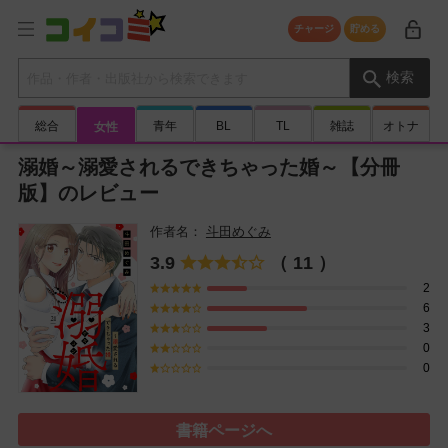
チャージ
貯める
検索キーワード
検索
総合
青年
BL
TL
雑誌
オトナ
女性
溺婚～溺愛されるできちゃった婚～【分冊
版】のレビュー
斗田めぐみ
3.9
（ 11 ）
2
6
3
0
0
書籍ページへ