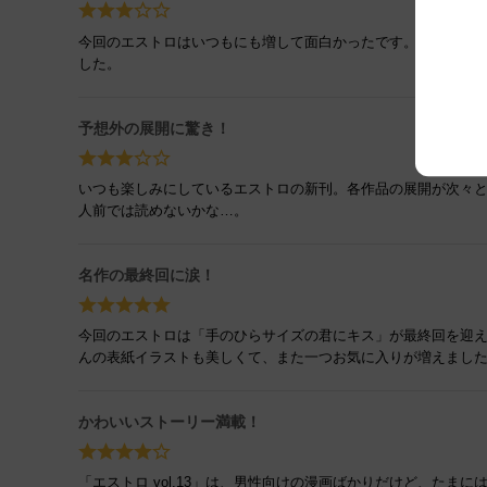
今回のエストロはいつもにも増して面白かったです。「愛すべ
した。
予想外の展開に驚き！
いつも楽しみにしているエストロの新刊。各作品の展開が次々
人前では読めないかな…。
名作の最終回に涙！
今回のエストロは「手のひらサイズの君にキス」が最終回を迎え
んの表紙イラストも美しくて、また一つお気に入りが増えまし
かわいいストーリー満載！
「エストロ vol.13」は、男性向けの漫画ばかりだけど、た