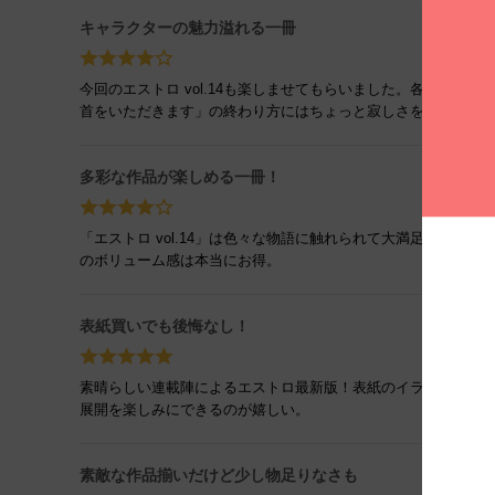
キャラクターの魅力溢れる一冊
今回のエストロ vol.14も楽しませてもらいました。各話ご
首をいただきます」の終わり方にはちょっと寂しさを感じます
多彩な作品が楽しめる一冊！
「エストロ vol.14」は色々な物語に触れられて大満足！特
のボリューム感は本当にお得。
表紙買いでも後悔なし！
素晴らしい連載陣によるエストロ最新版！表紙のイラストに一
展開を楽しみにできるのが嬉しい。
素敵な作品揃いだけど少し物足りなさも