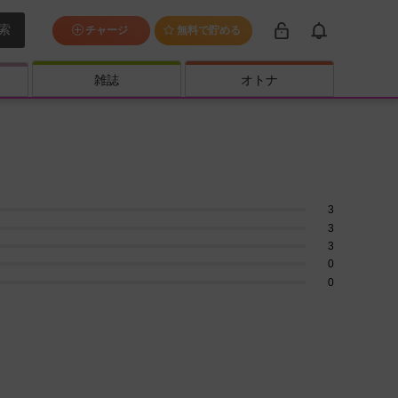
索
チャージ
無料で貯める
雑誌
オトナ
3
3
3
0
0