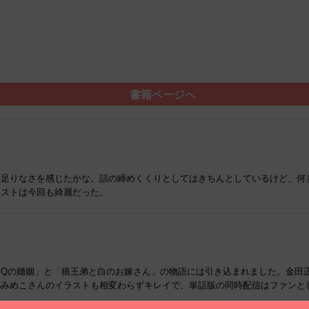
書籍ページへ
物足りなさを感じたかな。話の締めくくりとしてはきちんとしているけど、何
ラストは今回も綺麗だった。
特に「Qの婚姻」と「狼王弟と白のお嫁さん」の物語には引き込まれました。金
都みめこさんのイラストも相変わらずキレイで、単話版の同時配信はファンと