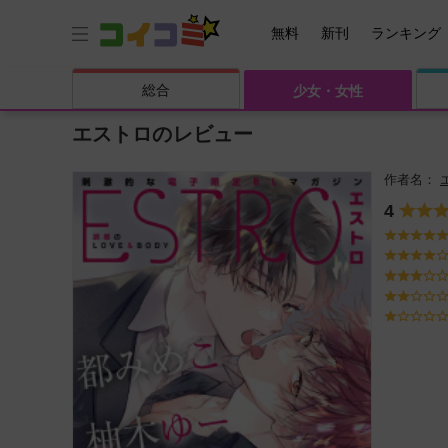
無料
新刊
ランキング
総合
少女・
女性
エストロのレビュー
4