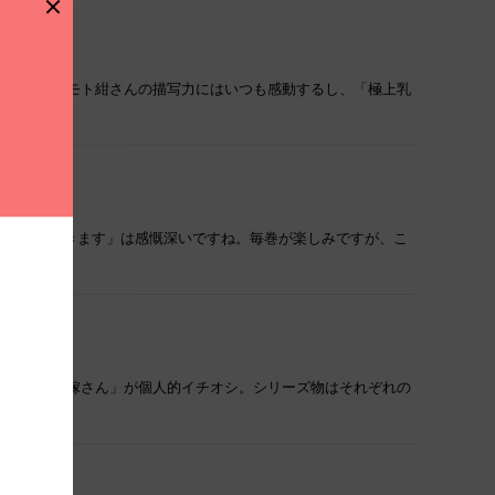
けもの」ハルモト紺さんの描写力にはいつも感動するし、「極上乳
乳首をいただきます」は感慨深いですね。毎巻が楽しみですが、こ
弟と白のお嫁さん」が個人的イチオシ。シリーズ物はそれぞれの