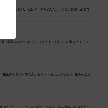
りなさを感じる部分もあり、期待が大きかっただけに少し残念で
「極上乳首をいただきます」はタイトルがちょっと恥ずかしくて
の「狼王弟と白のお嫁さん」もドキドキが止まらない。都みめこさ
て面白かった。エッセンスが詰まっていて、読み終わった後もキャ