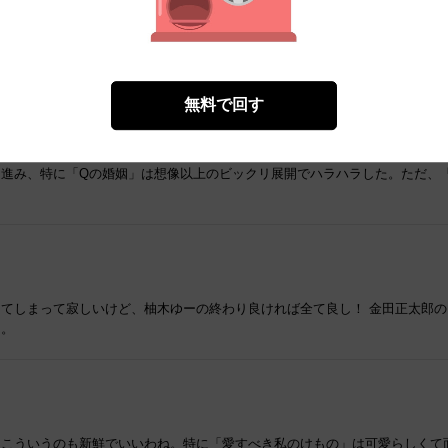
き私のけもの」が特に心に残りました。ただ、一部話の終わり方が唐突で物足
無料で回す
と進み、特に「Qの婚姻」は想像以上のビックリ展開でハラハラした。ただ、
てしまって寂しいけど、柚木ゆーの終わり良ければ全て良し！ 金田正太郎
た。
まにはこういうのも新鮮でいいわね。特に「愛すべき私のけもの」は可愛らしく