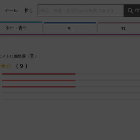
検索キーワード
セール
推し
検
少年・
青年
BL
TL
エストロ編集部（著）
（ 9 ）