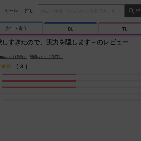
検索キーワード
セール
推し
検
少年・
青年
BL
TL
献しすぎたので、実力を隠します～のレビュー
minami（作画）
飛鳥カキ（原作）
（ 3 ）