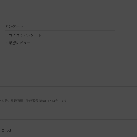
アンケート
コイコミアンケート
感想レビュー
示す登録商標（登録番号 第6091713号）です。
い合わせ