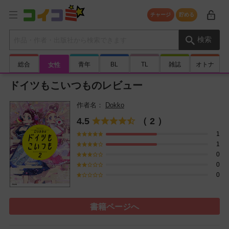
チャージ
貯める
検索キーワード
検索
総合
青年
BL
TL
雑誌
オトナ
女性
ドイツもこいつものレビュー
Dokko
4.5
（ 2 ）
1
1
0
0
0
書籍ページへ