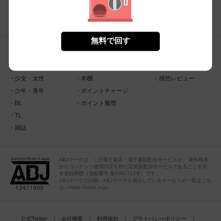
無料で回す
コンテンツ
会員
アンケート
トップページ
アカウント
コイコミアンケート
少女・女性
本棚
感想レビュー
少年・青年
ポイントチャージ
BL
ポイント履歴
TL
雑誌
ABJマークは、この電子書店・電子書籍配信サービスが、 著作権者
からコンテンツ使用許諾を得た正規版配信サービスであることを示
す登録商標（登録番号 第6091713号）です。
ABJマークの詳細、ABJマークを掲示しているサービスの一覧はこち
ら→https://aebs.or.jp/
公式Twitter
会社概要
利用規約
プライバシーポリシー