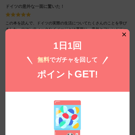
ドイツの意外な一面に驚いた！
この本を読んで、ドイツの実際の生活についてたくさんのことを学び
ました。ロマンティックなイメージとは裏腹に、意外とフレンドリー
で楽しい人が多いことが印象的でした。全く知らなかった食文化や日
常生活の中の小さなエピソードが盛り込まれており、読み進めるうち
1日1回
にドイツに行ってみたくなりました。筆者のユーモアも光っていて、
すごく楽しい内容です。最後には親しみ感じられる国の...
続きを読む
無料
でガチャを回して
GET
異文化に触れた気分になれる本
ポイント
!
ドイツに関する多くの知識が詰まった素晴らしいエッセイです。普段
日本で感じるドイツのイメージとは違って、実際の生活や文化がしっ
かりと描かれていました。特に、筆者の日常の小さな出来事やリアル
な思いがとても共感できて、異文化に触れているような感覚になりま
した。ドイツの理解を深めるために、ぜひ一読をお勧めします。た
だ、もう少し写真があればなお良かったかなと思います。