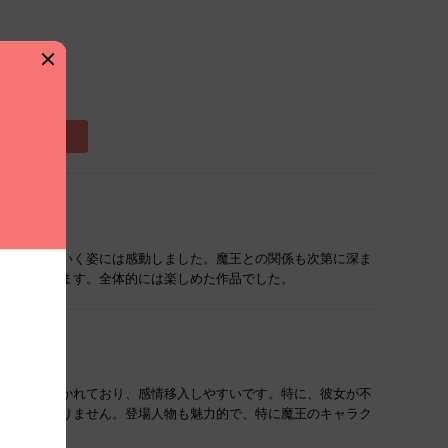
乗り越えていく姿には感動しました。魔王との関係も次第に深ま
かなと思います。全体的には楽しめた作品でした。
が丁寧に描かれており、感情移入しやすいです。特に、彼女が不
って仕方ありません。登場人物も魅力的で、特に魔王のキャラク