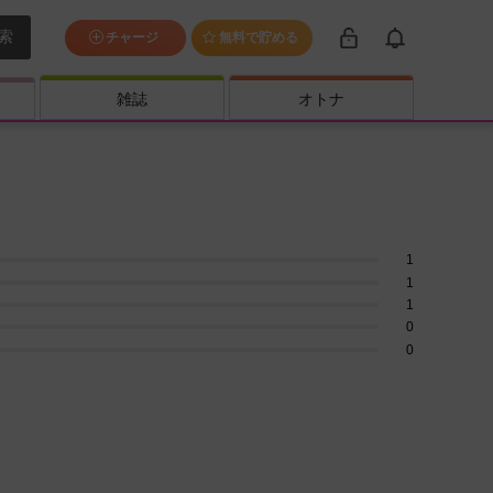
索
チャージ
無料で貯める
雑誌
オトナ
1
1
1
0
0