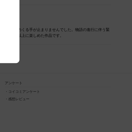
、ページをめくる手が止まりませんでした。物語の進行に伴う緊
した。想像以上に楽しめた作品です。
アンケート
コイコミアンケート
感想レビュー