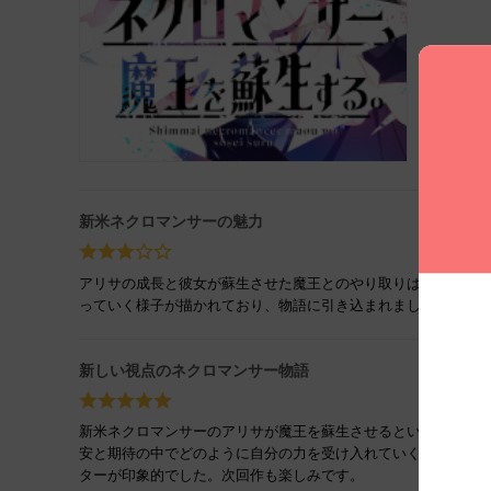
新米ネクロマンサーの魅力
アリサの成長と彼女が蘇生させた魔王とのやり取りはとても興
っていく様子が描かれており、物語に引き込まれました。ただ
新しい視点のネクロマンサー物語
新米ネクロマンサーのアリサが魔王を蘇生させるという設定が
安と期待の中でどのように自分の力を受け入れていくのかが秀
ターが印象的でした。次回作も楽しみです。