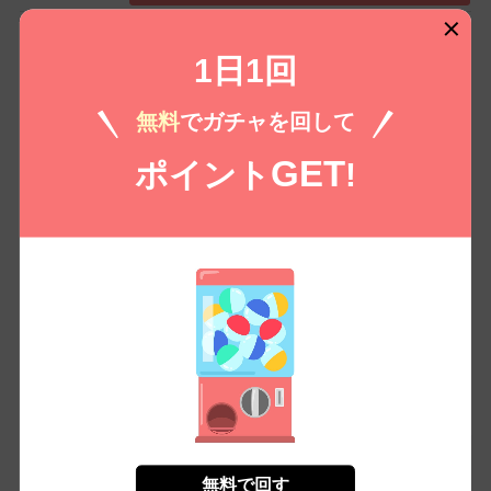
なつめとなつめ more Perfume 第
1日1回
6話【単話版】
空翔俊介
無料
でガチャを回して
（税込）
100 /
110
￥
GET
ポイント
!
無料㌽で読む
もっとみる
コイコミ編集部推し
無料で回す