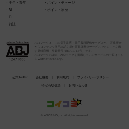
少年・青年
ポイントチャージ
BL
ポイント履歴
TL
雑誌
ABJマークは、この電子書店・電子書籍配信サービスが、 著作権者
からコンテンツ使用許諾を得た正規版配信サービスであることを示
す登録商標（登録番号 第6091713号）です。
ABJマークの詳細、ABJマークを掲示しているサービスの一覧はこち
ら→https://aebs.or.jp/
公式Twitter
会社概要
利用規約
プライバシーポリシー
特定商取引法
お問い合わせ
© ASOBIMO,Inc. All rights reserved.