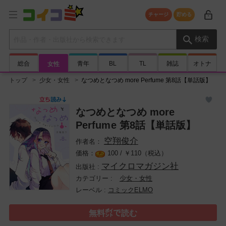
チャージ
貯める
検索キーワード
検索
総合
青年
BL
TL
雑誌
オトナ
女性
トップ
少女・女性
なつめとなつめ more Perfume 第8話【単話版】
なつめとなつめ more
Perfume 第8話【単話版】
空翔俊介
100 /
￥
110（税込）
マイクロマガジン社
少女・女性
コミックELMO
無料㌽で読む