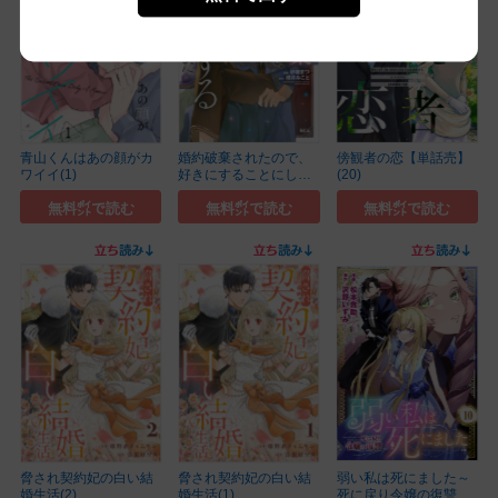
青山くんはあの顔がカ
婚約破棄されたので、
傍観者の恋【単話売】
ワイイ(1)
好きにすることにし
(20)
た...(6)
無料㌽で読む
無料㌽で読む
無料㌽で読む
脅され契約妃の白い結
脅され契約妃の白い結
弱い私は死にました～
婚生活(2)
婚生活(1)
死に戻り令嬢の復讐～