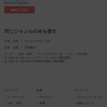
Perfume【単話版】
無料㌽で読む
同じジャンルの本を探す
少女・女性
マイクロマガジン社
少女・女性
空翔俊介
トップ
少女・女性
マイクロマガジン社
コミックELMO
なつめとなつめ ｍｏｒｅ Ｐｅｒｆｕｍｅ【単話版】
なつめとなつめ more Perfume 第8話【単話版】
コンテンツ
会員
アンケート
トップページ
アカウント
コイコミアンケート
少女・女性
本棚
感想レビュー