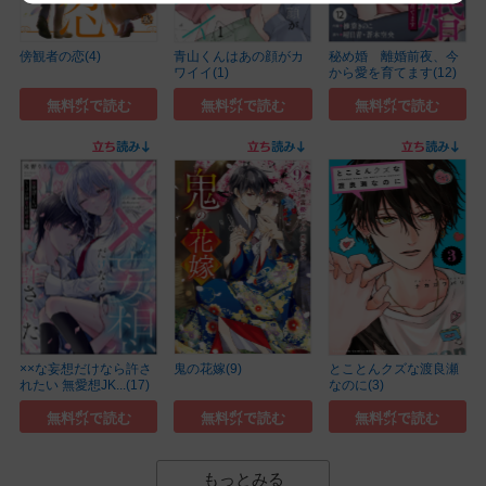
傍観者の恋(4)
青山くんはあの顔がカ
秘め婚 離婚前夜、今
ワイイ(1)
から愛を育てます(12)
無料㌽で読む
無料㌽で読む
無料㌽で読む
××な妄想だけなら許さ
鬼の花嫁(9)
とことんクズな渡良瀬
れたい 無愛想JK...(17)
なのに(3)
無料㌽で読む
無料㌽で読む
無料㌽で読む
もっとみる