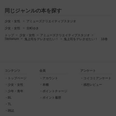
同じジャンルの本を探す
少女・女性
アミューズクリエイティブスタジオ
少女・女性
古町ゆき
トップ
少女・女性
アミューズクリエイティブスタジオ
Stellarium
鬼上司をデレさせたい！
鬼上司をデレさせたい！ 18巻
コンテンツ
会員
アンケート
トップページ
アカウント
コイコミアンケート
少女・女性
本棚
感想レビュー
少年・青年
ポイントチャージ
BL
ポイント履歴
TL
雑誌