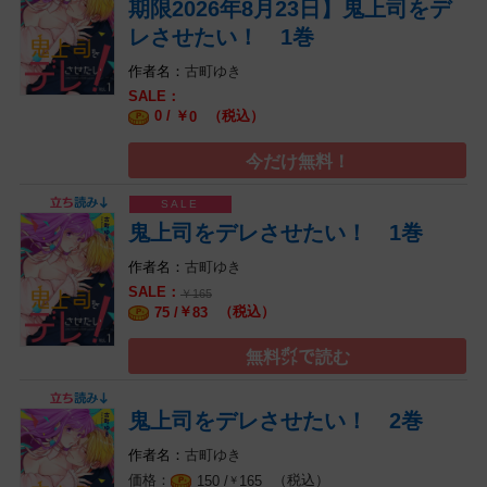
期限2026年8月23日】鬼上司をデ
レさせたい！ 1巻
古町ゆき
0 / ￥
（税込）
0
今だけ無料！
鬼上司をデレさせたい！ 1巻
古町ゆき
￥
165
￥
（税込）
75 /
83
無料㌽で読む
鬼上司をデレさせたい！ 2巻
古町ゆき
（税込）
150 /
165
￥