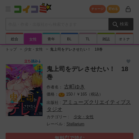
チャージ
貯める
検索キーワード
検索
総合
青年
BL
TL
雑誌
オトナ
女性
トップ
少女・女性
鬼上司をデレさせたい！ 18巻
鬼上司をデレさせたい！ 18
巻
古町ゆき
150 /
￥
165（税込）
アミューズクリエイティブス
タジオ
少女・女性
Stellarium
無料㌽で読む