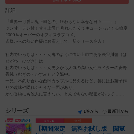
詳細
『世界一可愛い鬼上司との、終わらない幸せな日々――。』
ツン甘！デレ甘！甘々上司!? 焦れったくてキューンっとくる糖度
2000％オーバーのオフィスラブコメ、
皆様からの熱い声援にお応えして、新シリーズ突入！
社内でいっちば～～～ん鬼のように怖い上司である長谷川響（は
せがわ・ひびき）は
社内でいっちば～～～ん男女から人気の高い女性ライターの麦野
香純（むぎの・かすみ）と交際中。
一見、不釣り合いな凸凹カップルに見えるけど、響にはお菓子作
りの趣味や隠れシャイな一面があり、
かつ香純にも他人に言えない、とんでもない秘密があって……。
シリーズ
1巻から
最新刊から
【期間限定 無料お試し版 閲覧