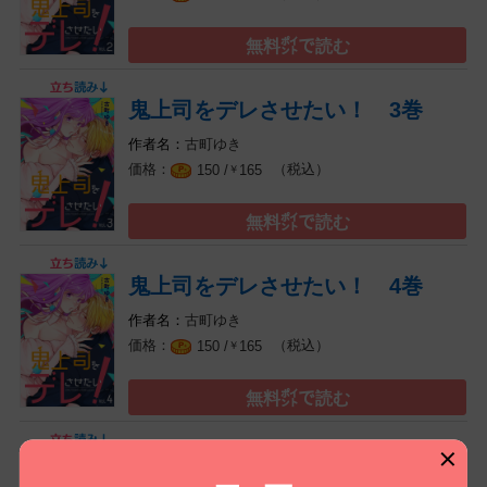
無料㌽で読む
鬼上司をデレさせたい！ 3巻
古町ゆき
（税込）
150 /
165
￥
無料㌽で読む
鬼上司をデレさせたい！ 4巻
古町ゆき
（税込）
150 /
165
￥
無料㌽で読む
鬼上司をデレさせたい！ 5巻