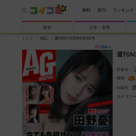
無料
新刊
ランキング
総合
少女・
女性
トップ
雑誌
週刊AG 2026年6月3日号
週刊AG