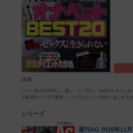
詳細
いぶし銀のAG世代に「癒し」と「活力」を提供するエンタ
ホ最適化サイズで展開。いつでもどこでも気軽に楽しめる
シリーズ
週刊AG 2025年11