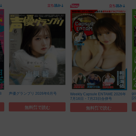
8
声優グランプリ 2026年6月号
g
Weekly Capsule ENTAME 2026年
[
7月16日・7月23日合併号
無料㌽で読む
無料㌽で読む