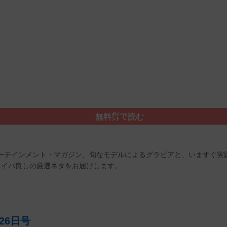
無料㌽で読む
ーテインメント・マガジン。旬なモデルによるグラビアと、いますぐ実
タイパ良しの厳選ネタをお届けします。
月26日号