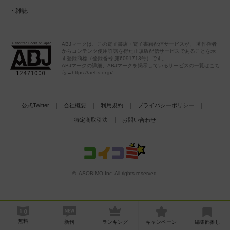
雑誌
ABJマークは、この電子書店・電子書籍配信サービスが、 著作権者
からコンテンツ使用許諾を得た正規版配信サービスであることを示
す登録商標（登録番号 第6091713号）です。
ABJマークの詳細、ABJマークを掲示しているサービスの一覧はこち
ら→https://aebs.or.jp/
公式Twitter
会社概要
利用規約
プライバシーポリシー
特定商取引法
お問い合わせ
© ASOBIMO,Inc. All rights reserved.
無料
新刊
ランキング
キャンペーン
編集部推し