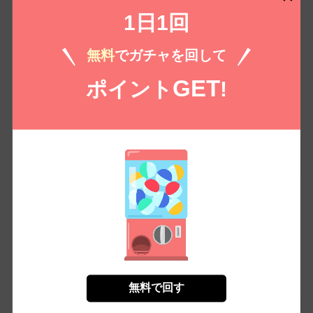
無料㌽で読む
1日1回
無料
でガチャを回して
もっとみる
GET
ポイント
!
コイコミ編集部推し
無料で回す
フォアミセス 2026年
フォアミセス 2026年
蜜恋ティアラ Vol.136