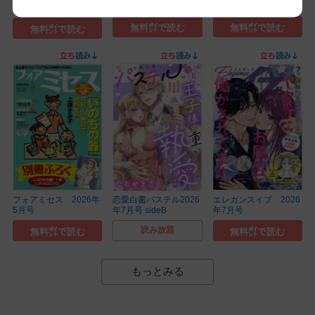
7月号
6月号
無料㌽で読む
無料㌽で読む
無料㌽で読む
フォアミセス 2026年
恋愛白書パステル2026
エレガンスイブ 2026
5月号
年7月号 sideB
年7月号
読み放題
無料㌽で読む
無料㌽で読む
もっとみる