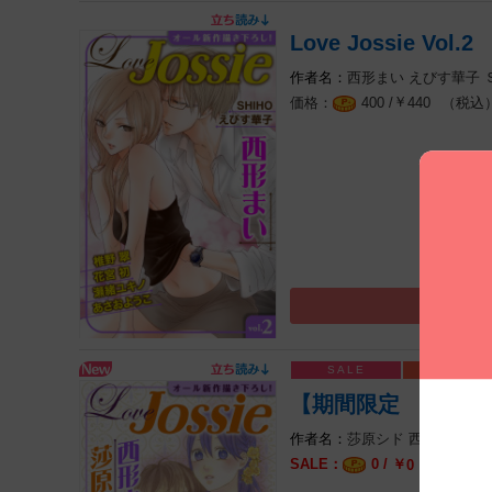
Love Jossie Vol.2
西形まい
えびす華子
￥
（税込
400 /
440
【期間限定 無料お試し版
莎原シド
西形まい
せ
0 / ￥
（税込）
0