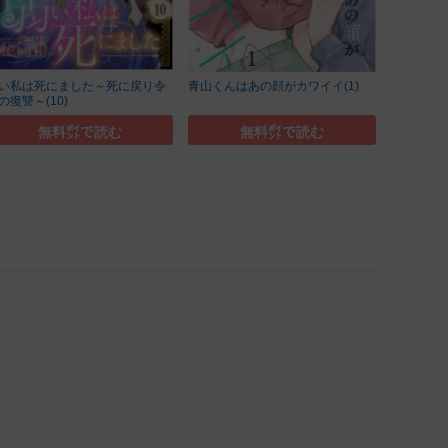
い私は死にました～死に戻り令
青山くんはあの顔がカワイイ(1)
の復讐～(10)
無料㌽で読む
無料㌽で読む