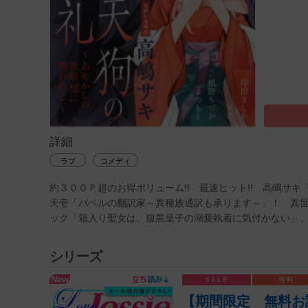
詳細
ラブ
コメディ
約３００Ｐ超のお得ボリューム!! 最速ヒット!! 高嶋サ
天壱「バベルの翻訳家～異種族通訳も承ります～」！ 異
ック「箱入り聖女は、腹黒皇子の溺愛執着に気付かない」、
シリーズ
【期間限定 無料お試し版