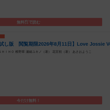
無料㌽で読む
 閲覧期限2026年8月11日】Love Jossie Vo
ＳＨＩＨＯ
椎野翠
瀬緒ユキノ（著）
花宮初（著）
あさおようこ
今だけ無料！