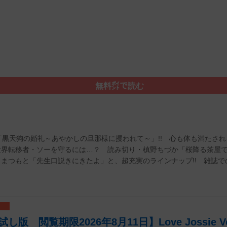
無料㌽で読む
キ「黒天狗の婚礼～あやかしの旦那様に攫われて～」!! 心も体も満たさ
世界転移者・ソーを守るには…？ 読み切り・槙野ちづか「桜降る茶屋
まつもと「先生口説きにきたよ」と、超充実のラインナップ!! 雑誌
 閲覧期限2026年8月11日】Love Jossie Vo