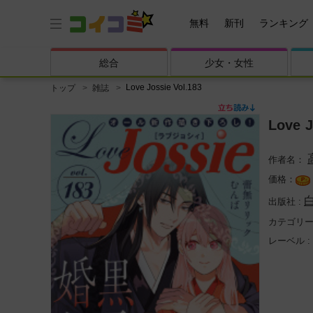
無料
新刊
ランキング
総合
少女・
女性
Love Jossie Vol.183
トップ
雑誌
Love J