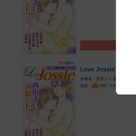
Love Jossie Vol.3
莎原シド
西形まい
せ
￥
（税込
400 /
440