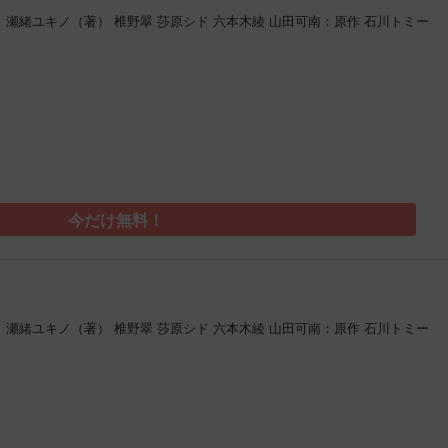
Ｏ
瀬緒ユキノ（著）
椎野翠
莎原シド
六本木綾
山田可南：原作
石川トミー
今だけ無料！
Ｏ
瀬緒ユキノ（著）
椎野翠
莎原シド
六本木綾
山田可南：原作
石川トミー
）