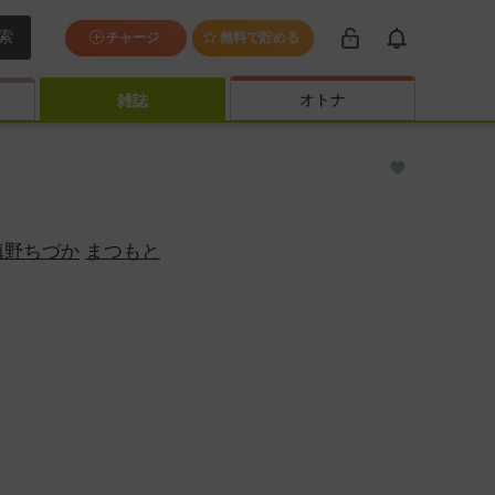
索
チャージ
無料で貯める
オトナ
雑誌
槙野ちづか
まつもと