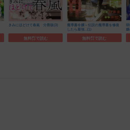
きみにほどけて春嵐 分冊版(3)
魔導書令嬢～伝説の魔導書を修復
弱
したら最強...(1)
嬢
無料㌽で読む
無料㌽で読む