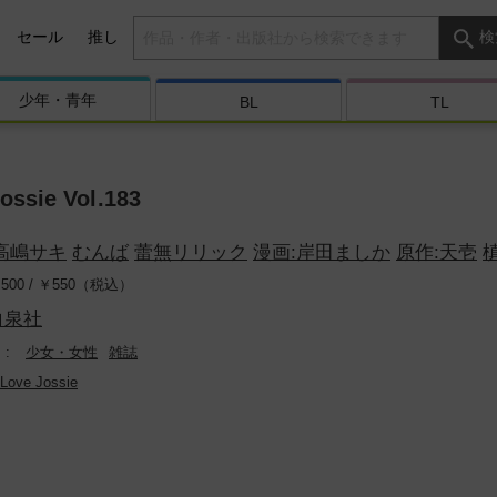
検索キーワード
セール
推し
検
少年・
青年
BL
TL
ossie Vol.183
高嶋サキ
むんば
蕾無リリック
漫画:岸田ましか
原作:天壱
500 /
￥
550（税込）
白泉社
少女・女性
雑誌
Love Jossie