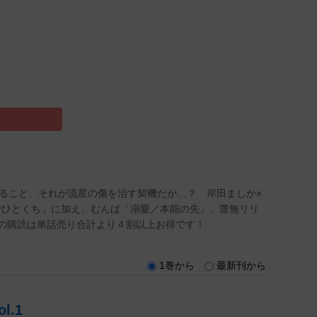
れること、それが流星の傷を治す契機だが…？ 岸田ましか×
でひとくち」に加え、むんば「溺愛／本能の先」、蕾無リリ
での購読は単話売り合計より４割以上お得です！
1巻から
最新刊から
l.1