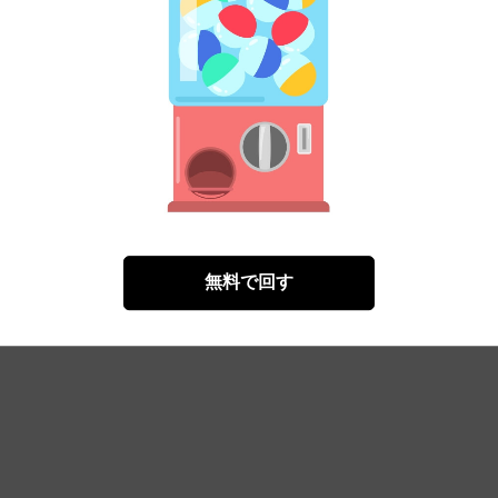
今だけ無料！
無料で回す
きね小桃
たのまゆうむ
松木ショコラ
六本木綾
花宮初（著）
）