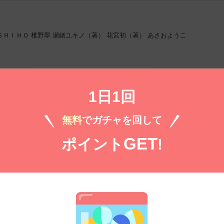
ＳＨＩＨＯ
椎野翠
瀬緒ユキノ（著）
花宮初（著）
あさおようこ
）
1日1回
無料
でガチャを回して
GET
無料㌽で読む
ポイント
!
 閲覧期限2026年8月11日】Love Jossie Vo
きね小桃
たのまゆうむ
松木ショコラ
六本木綾
花宮初（著）