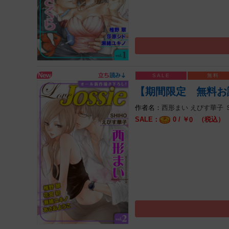
【期間限定 無料お試し版
西形まい
えびす華子
0 / ￥
（税込）
0