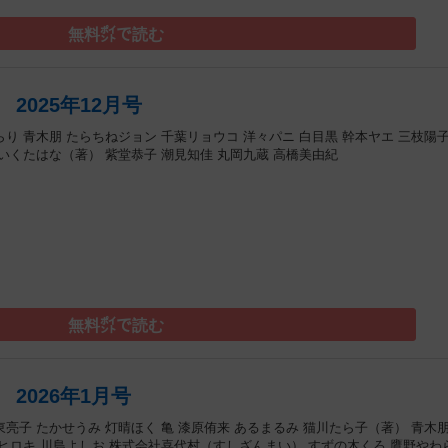
無料㌽で読む
2025年12月号
らり
青木朋
たらちねジョン
千葉リョウコ
洋々パニ
白目黒
幹本ヤエ
三枝陽
いくたはな（著）
紫堂恭子
潮見知佳
丸岡九蔵
高橋美由紀
）
無料㌽で読む
2026年1月号
東亮子
たかせうみ
灯晴ほく
亀
漆原侑来
あるまるみ
猫川たら子（著）
青木
ヒロキ
川島よしお
株式会社喜代村（すしざんまい）
すずの木くろ
鷹野やわ