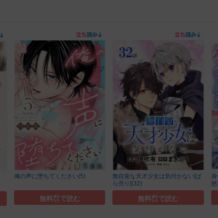
俺の声に堕ちてください(5)
無自覚な天才少女は気付かない[ば
身
ら売り](32)
慈
無料㌽で読む
無料㌽で読む