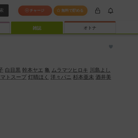
索
チャージ
無料で貯める
オトナ
雑誌
子
白目黒
幹本ヤエ
亀
ムラマツヒロキ
川島よし
トマトスープ
灯晴ほく
洋々パニ
杉本亜未
酒井美