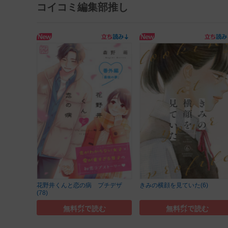
コイコミ編集部推し
花野井くんと恋の病 プチデザ
きみの横顔を見ていた(6)
(78)
無料㌽で読む
無料㌽で読む