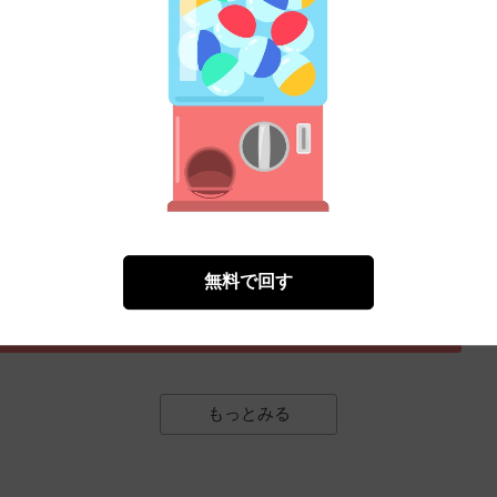
無料㌽で読む
2026年3月号
かせうみ
亀
犬井チズ
高橋美由紀
秋田みやび
遠野由来子
洋々パニ
ムラマツ
著）
三月病
みどりわたる
丸岡九蔵
）
無料で回す
無料㌽で読む
もっとみる