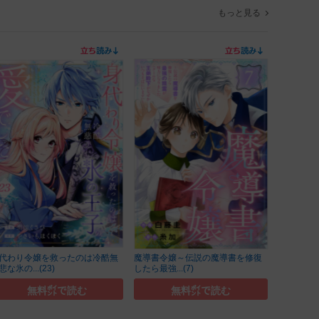
もっと見る
代わり令嬢を救ったのは冷酷無
魔導書令嬢～伝説の魔導書を修復
悲な氷の...(23)
したら最強...(7)
無料㌽で読む
無料㌽で読む