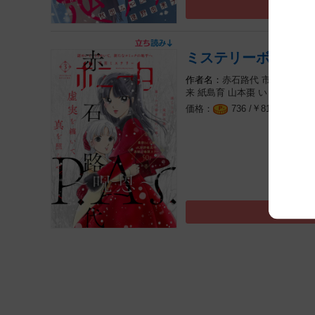
ミステリーボニータ 
赤石路代
市東亮子
た
来
紙島育
山本棗
いくたはな（
￥
（税込
736 /
810