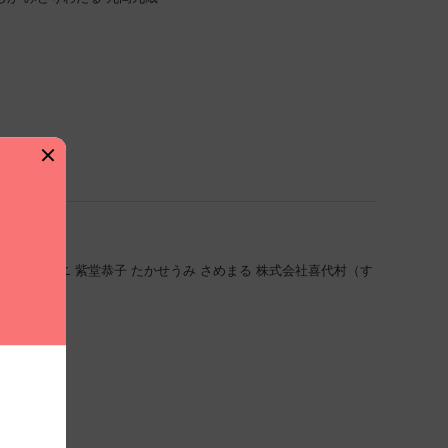
ョン
洋々パニ
紫堂恭子
たかせうみ
さめまる
株式会社喜代村（す
丸岡九蔵