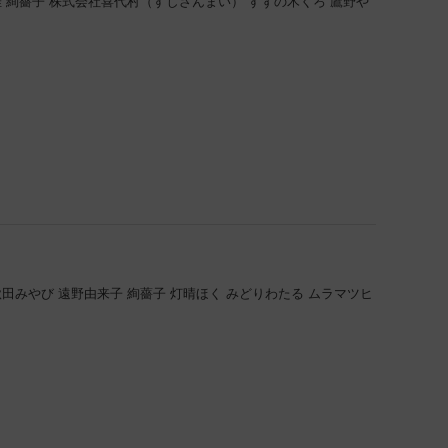
佳
絢薔子
株式会社喜代村（すしざんまい）
すずの木くろ
鷹野や
秋田みやび
遠野由来子
絢薔子
灯晴ほく
みどりわたる
ムラマツヒ