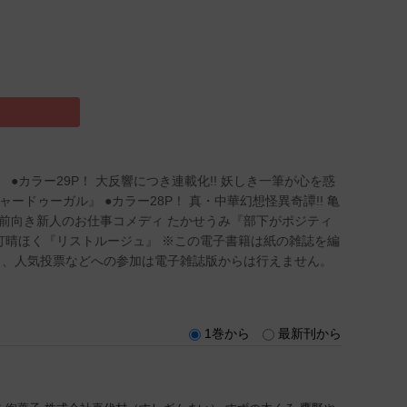
 ●カラー29P！ 大反響につき連載化!! 妖しき一筆が心を惑
ドゥーガル』 ●カラー28P！ 真・中華幻想怪異奇譚!! 亀
×超前向き新人のお仕事コメディ たかせうみ『部下がポジティ
 灯晴ほく『リストルージュ』 ※この電子書籍は紙の雑誌を編
ト、人気投票などへの参加は電子雑誌版からは行えません。
1巻から
最新刊から