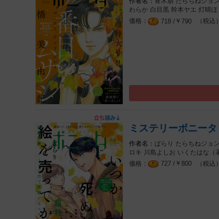
青木朋
たらちねジョ
わらか
白目黒
幹本ヤエ
灯晴ほ
￥
（税込
718 /
790
ミステリーボニータ 
ぱらり
たらちねジョ
ロキ
川島よしお
いくたはな（
￥
（税込
727 /
800