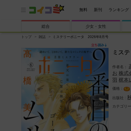
無料
新刊
ランキング
総合
少女・
女性
トップ
雑誌
ミステリーボニータ 2026年8月号
ミステ
お
株式
羽
梶本