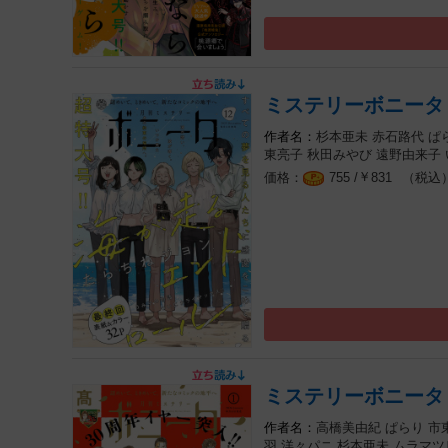
ミステリーボニータ 
杉本亜未
赤石路代
ぱ
東亮子
秋田みやび
遠野由来子
￥
（税込
755 /
831
ミステリーボニータ 
高橋美由紀
ぱらり
市
羽
洋々パニ
杉本亜未
ムラマツ