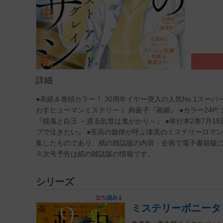
詳細
●表紙＆巻頭カラー！ 30周年イヤー突入の人気No.1スーパー
わすヒューマンミステリー！ 絢薔子『画媚』 ●カラー24P!
『猫鬼と白玉 ～渡る乱世は鬼がかり～』 ●単行本2巻7月1
ブで泣きたい』 ●至高の旋律が呼ぶ漆黒のミステリーロマン
集したものであり、紙の雑誌版の内容・企画で電子書籍版
※次号予告は紙の雑誌版の情報です。
シリーズ
ミステリーボニータ 