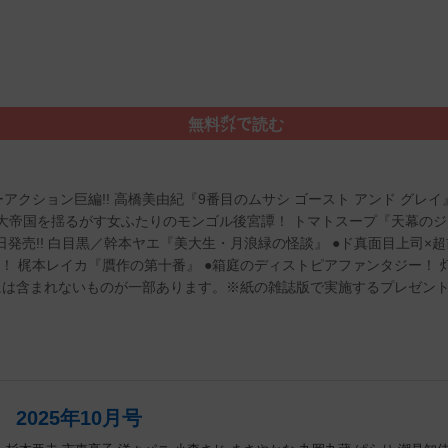
無料㌽で読む
アクション巨編!! 高橋美由紀『9番目のムサシ ゴースト アンド グレイ』
 大帝国を揺るがす女ふたりのモンゴル後宮譚！ トマトスープ『天幕のジャー
5日発売!! 白目黒／幹本ヤエ『美大生・月浪緑の怪談』 ●ド真面目上司
！ 梶本レイカ『贋作の第十番』 ●箱庭のディストピアファンタジー！
には含まれないものが一部あります。※紙の雑誌版で実施するプレゼン
2025年10月号