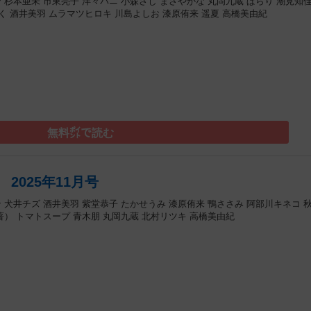
ン
杉本亜未
市東亮子
洋々パニ
小森さじ
まさやかな
丸岡九蔵
ぱらり
潮見知
く
酒井美羽
ムラマツヒロキ
川島よしお
漆原侑来
遥夏
高橋美由紀
）
無料㌽で読む
2025年11月号
ン
犬井チズ
酒井美羽
紫堂恭子
たかせうみ
漆原侑来
鴨ささみ
阿部川キネコ
著）
トマトスープ
青木朋
丸岡九蔵
北村リツキ
高橋美由紀
）