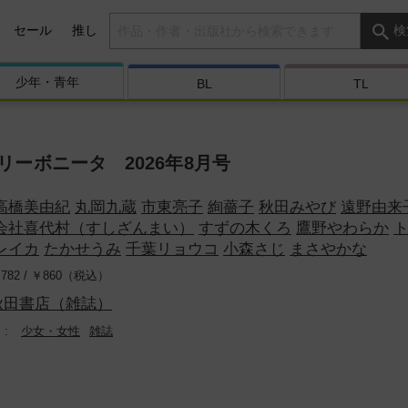
検索キーワード
セール
推し
検
少年・
青年
BL
TL
リーボニータ 2026年8月号
高橋美由紀
丸岡九蔵
市東亮子
絢薔子
秋田みやび
遠野由来
会社喜代村（すしざんまい）
すずの木くろ
鷹野やわらか
レイカ
たかせうみ
千葉リョウコ
小森さじ
まさやかな
782 /
￥
860（税込）
秋田書店（雑誌）
少女・女性
雑誌