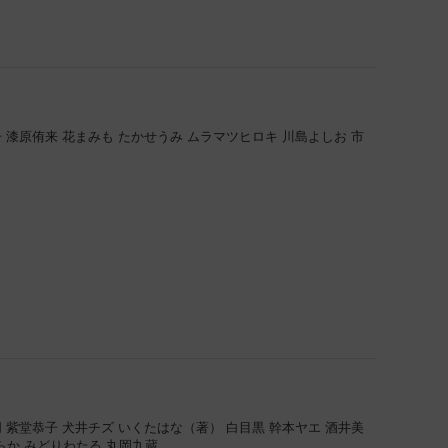
子
漆原侑来
花まみも
たかせうみ
ムラマツヒロキ
川島よしお
市
朋
紫堂恭子
犬井チズ
いくたはな（著）
白目黒
幹本ヤエ
酒井美
らか
みどりわたる
丸岡九蔵