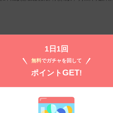
）
無料㌽で読む
1日1回
2026年2月号
無料
でガチャを回して
子
漆原侑来
ぴゃあ
天津ゆかり
亀
ぱらり
杉本亜未
千葉リョウコ
たらちねジ
GET
ポイント
!
野やわらか
潮見知佳
灯晴ほく
ムラマツヒロキ
川島よしお
青木朋
高橋美由紀
）