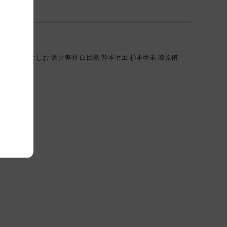
ヒロキ
川島よしお
酒井美羽
白目黒
幹本ヤエ
杉本亜未
漆原侑