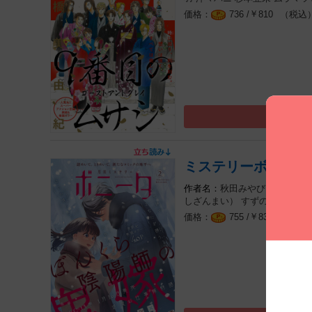
￥
（税込
736 /
810
ミステリーボニータ 
秋田みやび
遠野由来
しざんまい）
すずの木くろ
鷹
￥
（税込
755 /
831