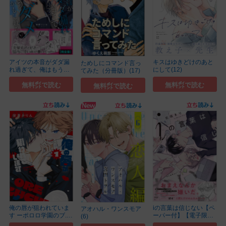
アイツの本音がダダ漏
キスはゆきどけのあと
ためしにコマンド言っ
れ過ぎて、俺はもう
にして(12)
てみた（分冊版）(17)
ダ...(1)
無料㌽で読む
無料㌽で読む
無料㌽で読む
俺の唇が狙われていま
iの言葉は信じない【ペ
アオハル・ワンスモア
す ーポロロ学園のブ...
ーパー付】【電子限定
(6)
(1)
ペーパー付】