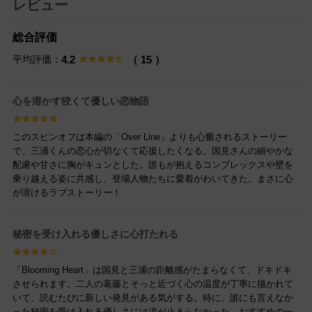
レビュー
総合評価
平均評価：
4.2
（ 15 ）
心を溶かす狡くて優しい恋物語
このスピンオフは本編の「Over Line」よりも心癒されるストーリー
で、三浦くんの恋心が切なくて応援したくなる。国見さんの細やかな
配慮や甘さに胸がキュンとした。誰もが抱えるコンプレックスや壁を
乗り越える姿に共感し、登場人物たちに愛着がわいてきた。まさに心
が溶けるラブストーリー！
秘密を受け入れる優しさに心打たれる
「Blooming Heart」は国見と三浦の距離感がたまらなくて、ドキドキ
させられます。二人の葛藤とそっと近づく心の温度が丁寧に描かれて
いて、読むたびに新しい発見がある気がする。特に、誰にも言えなか
った秘密を受け入れる優しさには涙が止まらなかった。おすすめの一