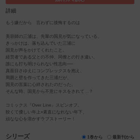
詳細
もう嫌だから 言わずに後悔するのは
美容師の三浦は、先輩の国見が気になっている。
きっかけは、落ち込んでいた三浦に
国見が声をかけてくれたこと。
経営者である父との不仲、同僚との行き違い、
誰にも打ち明けられない性志向──
真面目さゆえにコンプレックスを抱え、
周囲と壁を作ってきた三浦だが、
国見の言葉に心絆されたのだった。
そんな時、国見から不意にキスをされて…？
コミックス『Over Line』スピンオフ。
狡くて優しい年上×素直になれない年下、
頑なな心を溶かすラブストーリー！
シリーズ
1巻から
最新刊から