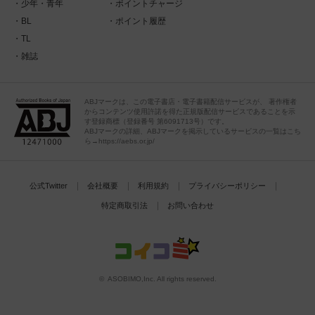
少年・青年
ポイントチャージ
BL
ポイント履歴
TL
雑誌
ABJマークは、この電子書店・電子書籍配信サービスが、 著作権者
からコンテンツ使用許諾を得た正規版配信サービスであることを示
す登録商標（登録番号 第6091713号）です。
ABJマークの詳細、ABJマークを掲示しているサービスの一覧はこち
ら→https://aebs.or.jp/
公式Twitter
会社概要
利用規約
プライバシーポリシー
特定商取引法
お問い合わせ
© ASOBIMO,Inc. All rights reserved.