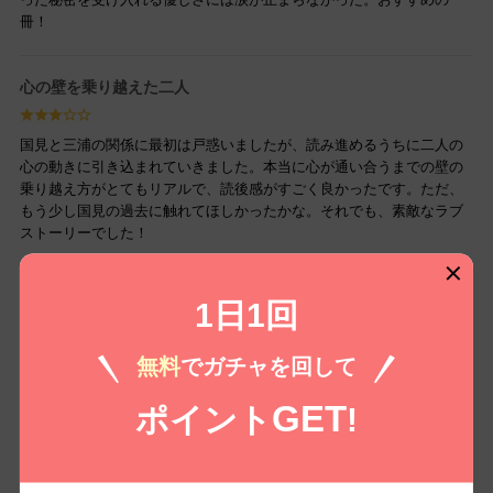
冊！
心の壁を乗り越えた二人
国見と三浦の関係に最初は戸惑いましたが、読み進めるうちに二人の
心の動きに引き込まれていきました。本当に心が通い合うまでの壁の
乗り越え方がとてもリアルで、読後感がすごく良かったです。ただ、
もう少し国見の過去に触れてほしかったかな。それでも、素敵なラブ
ストーリーでした！
心を溶かすスピンオフ
1日1回
「Over Line side story -Blooming Heart-」はまさに心が花開く物語。
無料
でガチャを回して
登場人物の三浦の葛藤と成長に共感し、国見との関係の繊細さに心を
引かれました。美容室を背景にしたドラマが細やかで、性志向やコミ
GET
ポイント
!
ュニケーションの難しさを扱っているのが新鮮でした。
恋の距離感が絶妙