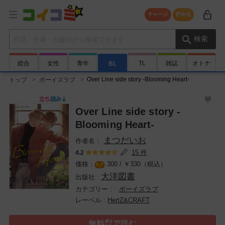
チャージ
貯める
検索キーワード
検索
総合
女性
青年
TL
雑誌
オトナ
BL
Over Line side story -Blooming Heart-
トップ
ボーイズラブ
Over Line side story -
Blooming Heart-
まつだいお
15 件
4.2
300 /
￥
330（税込）
大洋図書
ボーイズラブ
HertZ&CRAFT
無料㌽で読む