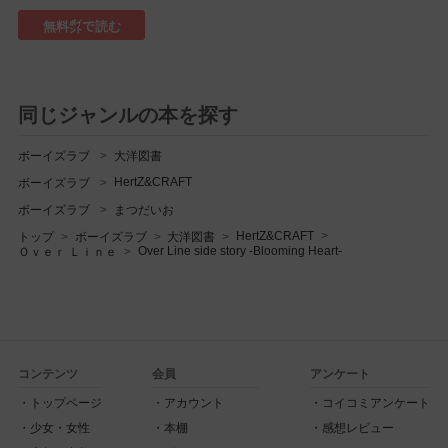
無料㌽で読む
同じジャンルの本を探す
ボーイズラブ
大洋図書
HertZ&CRAFT
ボーイズラブ
ボーイズラブ
まつだいお
HertZ&CRAFT
トップ
ボーイズラブ
大洋図書
Over Line side story -Blooming Heart-
Ｏｖｅｒ Ｌｉｎｅ
コンテンツ
会員
アンケート
トップページ
アカウント
コイコミアンケート
少女・女性
本棚
感想レビュー