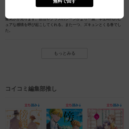
無料で回す
五十嵐くんがちょっぴり変わり始めたこの巻はお気に入り！今井椿の
健気さが光ります。部活やクラスのシーンがより一層、学生時代のピ
ュアな感情を呼び起こしてくれる。また一つ、ズキュンとくる巻でし
た。
もっとみる
コイコミ編集部推し