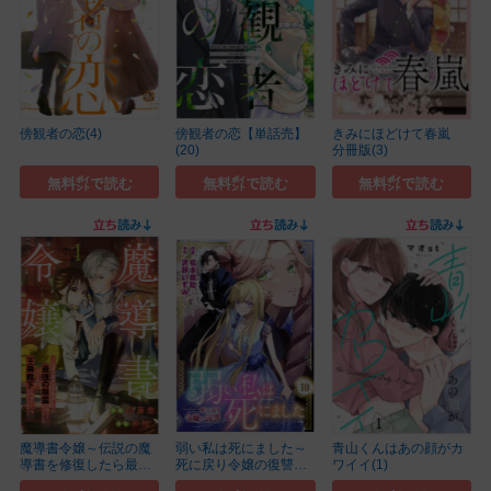
傍観者の恋(4)
傍観者の恋【単話売】
きみにほどけて春嵐
(20)
分冊版(3)
無料㌽で読む
無料㌽で読む
無料㌽で読む
魔導書令嬢～伝説の魔
弱い私は死にました～
青山くんはあの顔がカ
導書を修復したら最
死に戻り令嬢の復讐～
ワイイ(1)
強...(1)
(10)