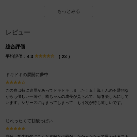
もっとみる
レビュー
総合評価
平均評価：
4.3
（ 23 ）
ドキドキの展開に夢中
この巻は特に進展があってドキドキしました！五十嵐くんの不愛想な
がらも優しい一面や、椿ちゃんの成長が見られて、毎巻楽しみにして
います。シリーズにはまってしまって、もう次が待ち遠しいです。
じれったくて甘酸っぱい
自分も学生時代にこんな素敵な恋愛がしたかったなって思わせるスト