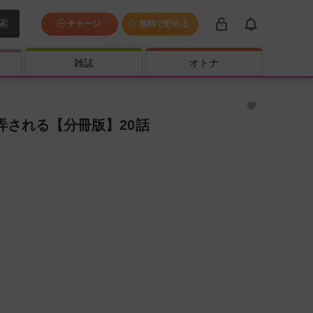
索
チャージ
無料で貯める
雑誌
オトナ
される【分冊版】20話