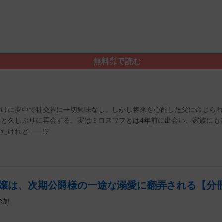
無料㌽で読む
付けに夢中で社交界に一切興味なし。しかし将来を心配した父に命じら
フと久しぶりに再会する。実はミロスワフとは4年前に出会い、家族にも
たけれど――!?
嬢は、次期公爵様の一途な溺愛に翻弄される【分冊
糸加