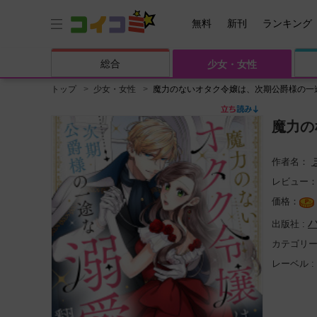
無料
新刊
ランキング
総合
少女・
女性
トップ
少女・女性
魔力のないオタク令嬢は、次期公爵様の一
魔力の
レビュー