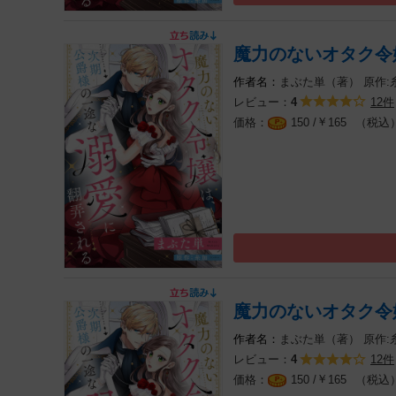
魔力のないオタク令
まぶた単（著）
原作:
レビュー：
12件
4
￥
（税込
150 /
165
魔力のないオタク令
まぶた単（著）
原作:
レビュー：
12件
4
￥
（税込
150 /
165