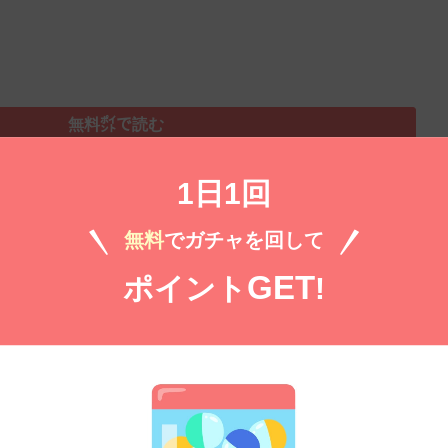
無料㌽で読む
1日1回
嬢は、次期公爵様の一途な溺愛に翻弄される【分冊
糸加
無料
でガチャを回して
）
GET
ポイント
!
無料㌽で読む