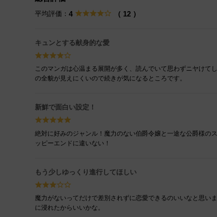
平均評価：
4
（ 12 ）
キュンとする献身的な愛
このマンガは心温まる展開が多く、読んでいて思わずニヤけてし
の全貌が見えにくいので続きが気になるところです。
新鮮で面白い設定！
絶対に好みのジャンル！魔力のない伯爵令嬢と一途な公爵様の
ッピーエンドに違いない！
もう少しゆっくり進行してほしい
魔力がないってだけで差別されずに恋愛できるのいいなと思い
に浸れたからいいかな。