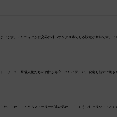
まいます。アリツィアが社交界に疎いオタク令嬢である設定が新鮮です。ミ
ストーリーで、登場人物たちの個性が際立っていて面白い。設定も斬新で飽き
ました。しかし、どうもストーリーが速い気がして、もう少しアリツィアとミ