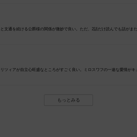
と文通を続ける公爵様の関係が微妙で良い。ただ、2話だけ読んでも話がま
アリツィアが自立心旺盛なところがすごく良い。ミロスワフの一途な愛情がキ
もっとみる