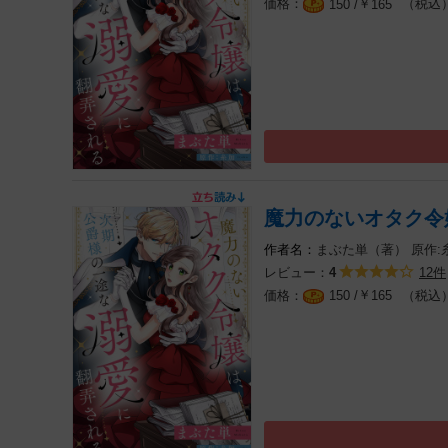
￥
（税込
150 /
165
魔力のないオタク令
まぶた単（著）
原作:
レビュー：
12件
4
￥
（税込
150 /
165