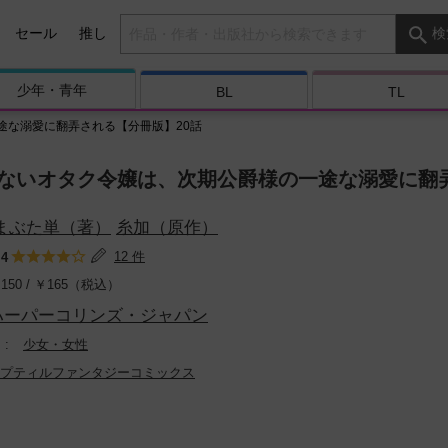
検索キーワード
セール
推し
検
少年・
青年
BL
TL
途な溺愛に翻弄される【分冊版】20話
ないオタク令嬢は、次期公爵様の一途な溺愛に翻弄
まぶた単（著）
糸加（原作）
：
12 件
4
150 /
￥
165（税込）
ハーパーコリンズ・ジャパン
少女・女性
プティルファンタジーコミックス