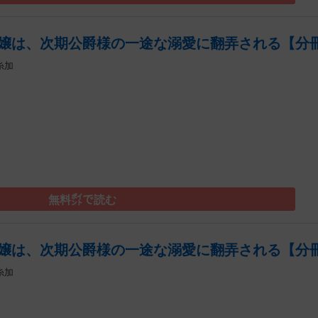
嬢は、次期公爵様の一途な溺愛に翻弄される【分冊
糸加
）
無料㌽で読む
嬢は、次期公爵様の一途な溺愛に翻弄される【分冊
糸加
）