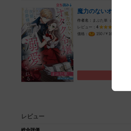
魔力のないオタク令
まぶた単（著）
原作:
レビュー：
12件
4
￥
（税込
150 /
165
レビュー
総合評価