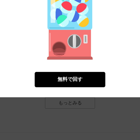
嬢は、次期公爵様の一途な溺愛に翻弄される【分冊
糸加
）
無料で回す
無料㌽で読む
もっとみる