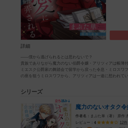
詳細
――僕から逃げられるとは思わないで？
貴族でありながら魔力のない伯爵令嬢・アリツィアは帳簿
ミエスク公爵家の舞踏会で留学から戻った令息・ミロスワ
の座を狙うミロスワフから、アリツィアは一途に想われてい
シリーズ
魔力のないオタク令
まぶた単（著）
原作:
レビュー：
12件
4