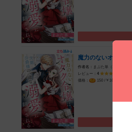
魔力のないオタク令
まぶた単（著）
原作:
レビュー：
12件
4
￥
（税込
150 /
165