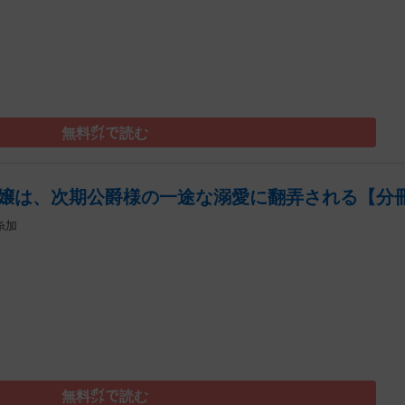
）
無料㌽で読む
嬢は、次期公爵様の一途な溺愛に翻弄される【分冊
糸加
）
無料㌽で読む