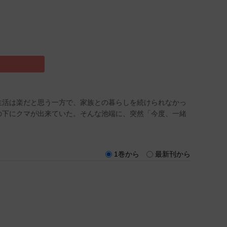
生活は楽だと思う一方で、家族との暮らしを続けられなかっ
の下にクマが出来ていた。そんな池端に、突然「今度、一緒
1巻から
最新刊から