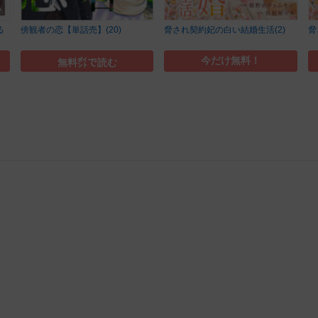
る
傍観者の恋【単話売】(20)
脅され契約妃の白い結婚生活(2)
脅
今だけ無料！
無料㌽で読む