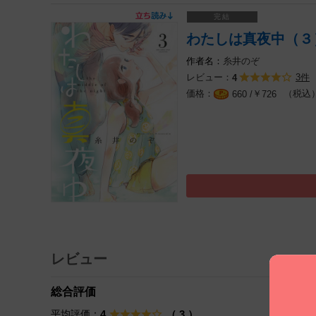
わたしは真夜中（３
糸井のぞ
レビュー：
3件
4
￥
（税込
660 /
726
レビュー
総合評価
平均評価：
4
（ 3 ）