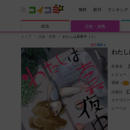
無料
新刊
ランキング
総合
少女・
女性
トップ
少女・女性
わたしは真夜中（１）
わたし
レビュー