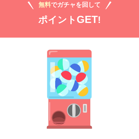
無料
でガチャを回して
GET
ポイント
!
で新鮮でした。夜野と池端のキャラクターが独特で、二人の距離感が徐々に縮
しつつも切なくなりました。池端くんのあどけなさと夜野さんの大人の複雑さ
あると良かったかなと思います。
の日常と、池端くんとの不思議な距離感に心惹かれます。夜野さんの葛藤や池