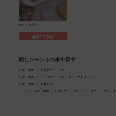
わたしは真夜中
無料㌽で読む
同じジャンルの本を探す
少女・女性
幻冬舎コミックス
少女・女性
バーズコミックス スピカコレクション
少女・女性
糸井のぞ
トップ
少女・女性
幻冬舎コミックス
バーズコミックス ス