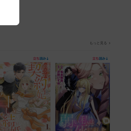
もっと見る