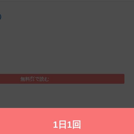
）
）
無料㌽で読む
1日1回