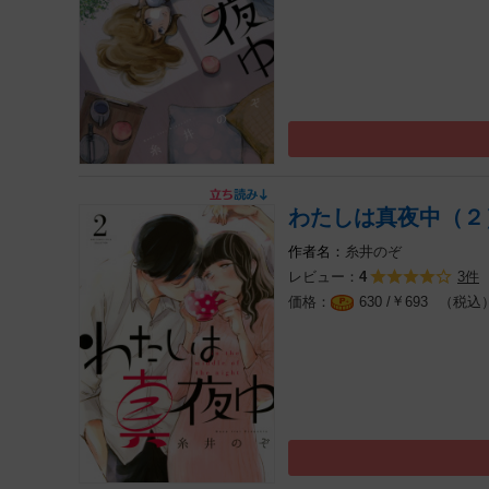
わたしは真夜中（２
糸井のぞ
レビュー：
3件
4
￥
（税込
630 /
693