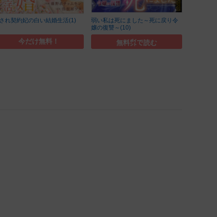
され契約妃の白い結婚生活(1)
弱い私は死にました～死に戻り令
嬢の復讐～(10)
今だけ無料！
無料㌽で読む