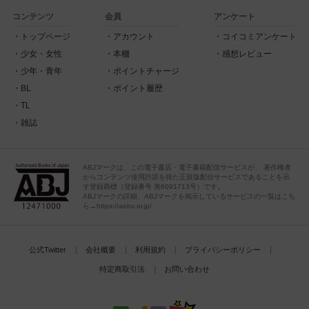
コンテンツ
会員
アンケート
トップページ
アカウント
コイコミアンケート
少女・女性
本棚
感想レビュー
少年・青年
ポイントチャージ
BL
ポイント履歴
TL
雑誌
ABJマークは、この電子書店・電子書籍配信サービスが、 著作権者
からコンテンツ使用許諾を得た正規版配信サービスであることを示
す登録商標（登録番号 第6091713号）です。
ABJマークの詳細、ABJマークを掲示しているサービスの一覧はこち
ら→https://aebs.or.jp/
公式Twitter
会社概要
利用規約
プライバシーポリシー
特定商取引法
お問い合わせ