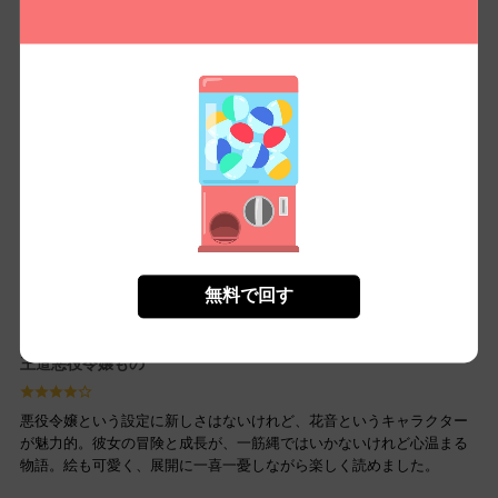
この物語には心を打たれました。主人公花音の強さと優しさ、彼女が
直面する困難や恋愛に対する真摯な姿勢は多くの読者が共感できるで
しょう。転生後も幸せを追い求める彼女の旅は感動的で、サラッと読
める文体もグッドでした。
絆と成長の物語
転生しても不幸を切り抜けるポジティブな姿勢が素晴らしい。花音の
成長と彼女を取り巻く人々の絆が胸を打つ。ただ、やや攻略対象への
展開が急かなと感じる部分も。でも、それを補うだけの魅力はあり、
無料で回す
続きが気になる一冊。
王道悪役令嬢もの
悪役令嬢という設定に新しさはないけれど、花音というキャラクター
が魅力的。彼女の冒険と成長が、一筋縄ではいかないけれど心温まる
物語。絵も可愛く、展開に一喜一憂しながら楽しく読めました。