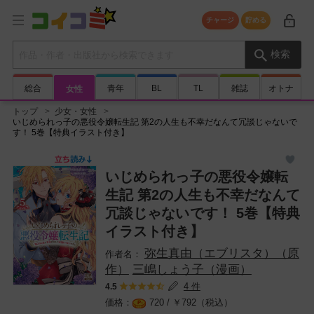
チャージ
貯める
検索キーワード
検索
総合
青年
BL
TL
雑誌
オトナ
女性
トップ
少女・女性
いじめられっ子の悪役令嬢転生記 第2の人生も不幸だなんて冗談じゃないで
す！ 5巻【特典イラスト付き】
いじめられっ子の悪役令嬢転
生記 第2の人生も不幸だなんて
冗談じゃないです！ 5巻【特典
イラスト付き】
弥生真由（エブリスタ）（原
作）
三嶋しょう子（漫画）
4 件
4.5
720 /
￥
792（税込）