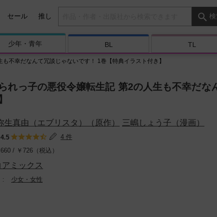
検索キーワード
セール
推し
検
少年・
青年
BL
TL
生も不幸だなんて冗談じゃないです！ 1巻【特典イラスト付き】
られっ子の悪役令嬢転生記 第2の人生も不幸だな
】
弥生真由（エブリスタ）（原作）
三嶋しょう子（漫画）
：
4 件
4.5
660 /
￥
726（税込）
コアミックス
少女・女性