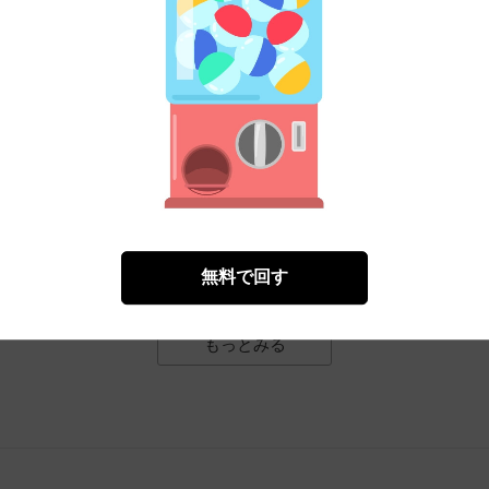
役令嬢転生記 第2の人生も不幸だなんて冗談じゃな
）（原作）
三嶋しょう子（漫画）
件
）
無料㌽で読む
無料で回す
もっとみる