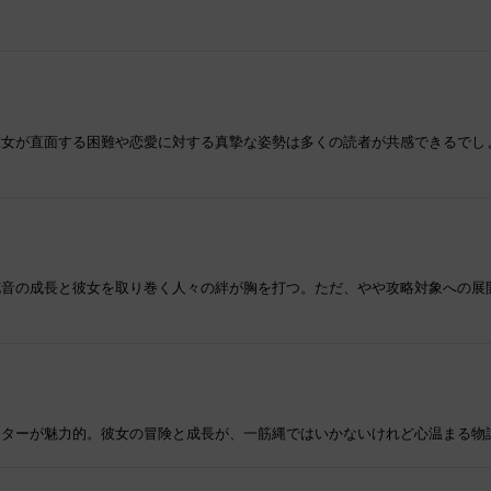
彼女が直面する困難や恋愛に対する真摯な姿勢は多くの読者が共感できるでし
花音の成長と彼女を取り巻く人々の絆が胸を打つ。ただ、やや攻略対象への展
クターが魅力的。彼女の冒険と成長が、一筋縄ではいかないけれど心温まる物