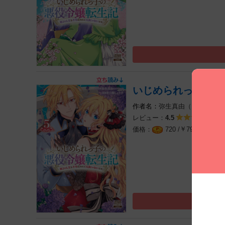
いじめられっ子の悪
弥生真由（エブリスタ
レビュー：
4
4.5
￥
（税込
720 /
792