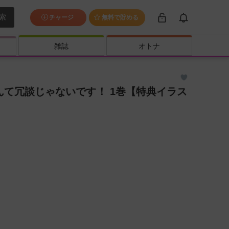
索
チャージ
無料で貯める
雑誌
オトナ
んて冗談じゃないです！ 1巻【特典イラス