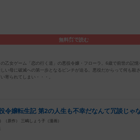
無料㌽で読む
りの乙女ゲーム「恋の行く道」の悪役令嬢・フローラ。6歳で前世の記憶
優しい母に破滅への第一歩となるピンチが迫る。悪役だからって何も殺
言い寄られてしまい・・・。
役令嬢転生記 第2の人生も不幸だなんて冗談じゃな
）（原作）
三嶋しょう子（漫画）
件
）