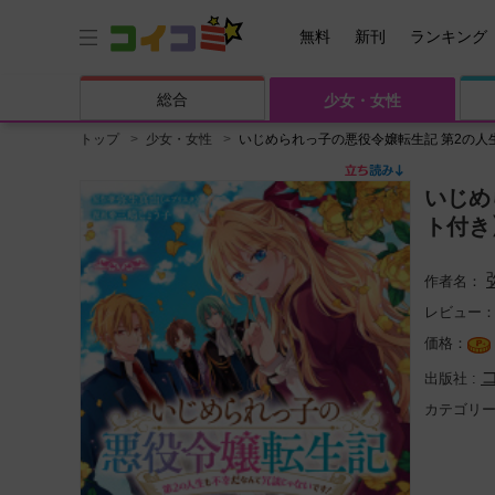
無料
新刊
ランキング
総合
少女・
女性
トップ
少女・女性
いじめられっ子の悪役令嬢転生記 第2の人
いじめ
ト付き
レビュー