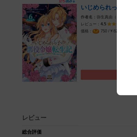
いじめられっ子の悪
弥生真由（エブリスタ
レビュー：
4
4.5
￥
（税込
750 /
825
レビュー
総合評価