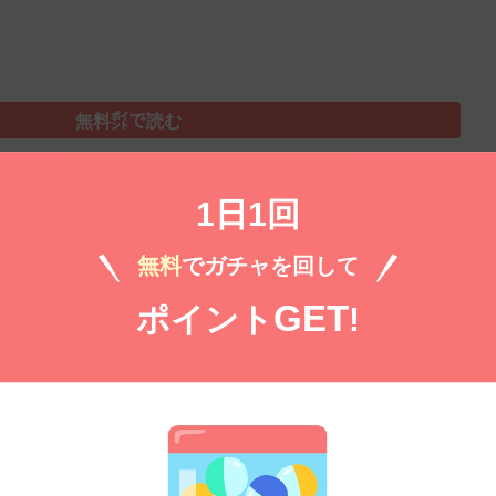
無料㌽で読む
役令嬢転生記 第2の人生も不幸だなんて冗談じゃな
1日1回
）（原作）
三嶋しょう子（漫画）
件
無料
でガチャを回して
）
GET
ポイント
!
無料㌽で読む