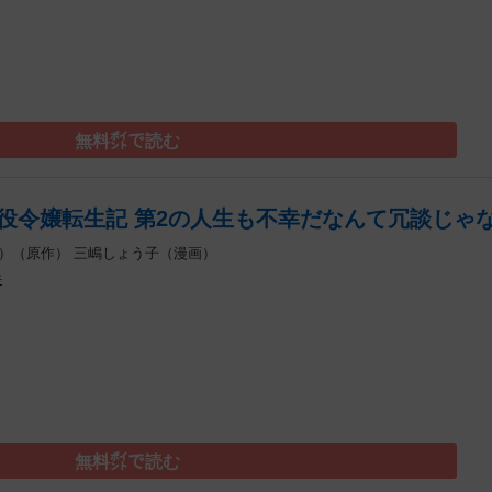
無料㌽で読む
役令嬢転生記 第2の人生も不幸だなんて冗談じゃな
）（原作）
三嶋しょう子（漫画）
件
）
無料㌽で読む