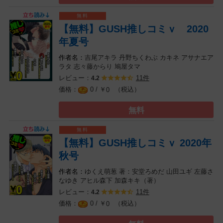
【無料】GUSH推しコミｖ 2020
年夏号
吉尾アキラ
丹野ちくわぶ
カキネ
アサナエア
ラタ
志々藤からり
鳩屋タマ
レビュー：
11件
4.2
0 / ￥
（税込）
0
無料
【無料】GUSH推しコミｖ 2020年
秋号
ゆくえ萌葱
著：安堂ろめだ
山田ユギ
左藤さ
なゆき
アヒル森下
加森キキ（著）
レビュー：
11件
4.2
0 / ￥
（税込）
0