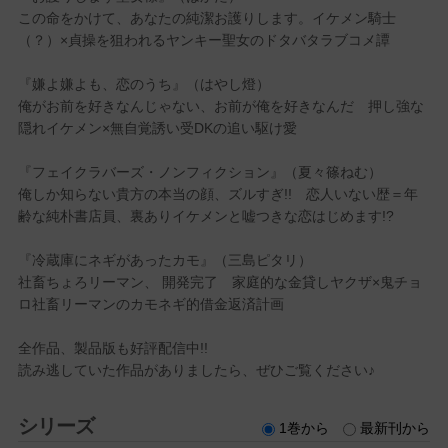
この命をかけて、あなたの純潔お護りします。イケメン騎士
（？）×貞操を狙われるヤンキー聖女のドタバタラブコメ譚
『嫌よ嫌よも、恋のうち』（はやし燈）
俺がお前を好きなんじゃない、お前が俺を好きなんだ 押し強な
隠れイケメン×無自覚誘い受DKの追い駆け愛
『フェイクラバーズ・ノンフィクション』（夏々篠ねむ）
俺しか知らない貴方の本当の顔、ズルすぎ!! 恋人いない歴＝年
齢な純朴書店員、裏ありイケメンと嘘つきな恋はじめます!?
『冷蔵庫にネギがあったカモ』（三島ピタリ）
社畜ちょろリーマン、 開発完了 家庭的な金貸しヤクザ×鬼チョ
ロ社畜リーマンのカモネギ的借金返済計画
全作品、製品版も好評配信中!!
読み逃していた作品がありましたら、ぜひご覧ください♪
シリーズ
1巻から
最新刊から