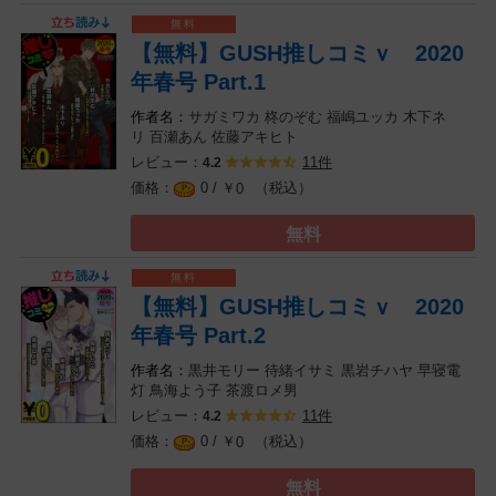
【無料】GUSH推しコミｖ 2020
年春号 Part.1
サガミワカ
柊のぞむ
福嶋ユッカ
木下ネ
リ
百瀬あん
佐藤アキヒト
レビュー：
11件
4.2
0 / ￥
（税込）
0
無料
【無料】GUSH推しコミｖ 2020
年春号 Part.2
黒井モリー
待緒イサミ
黒岩チハヤ
早寝電
灯
鳥海よう子
茶渡ロメ男
レビュー：
11件
4.2
0 / ￥
（税込）
0
無料