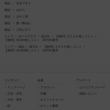
雑誌
木丈ですく
雑誌
はかた
雑誌
はやし燈
雑誌
夏々篠ねむ
雑誌
三島ピタリ
トップ
ボーイズラブ
海王社
【無料】ＧＵＳＨ推しコミｖ
【無料】GUSH推しコミｖ 2025年夏号
トップ
雑誌
海王社
【無料】ＧＵＳＨ推しコミｖ
【無料】GUSH推しコミｖ 2025年夏号
コンテンツ
会員
アンケート
トップページ
アカウント
コイコミアンケート
少女・女性
本棚
感想レビュー
少年・青年
ポイントチャージ
BL
ポイント履歴