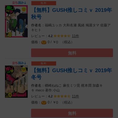
【無料】GUSH推しコミｖ 2019年
秋号
福嶋ユッカ
大和名瀬
風緒
鳩屋タマ
佐藤ア
キヒト
レビュー：
11件
4.2
0 / ￥
（税込）
0
無料
【無料】GUSH推しコミｖ 2019年
冬号
楢崎ねねこ
麻生ミツ晃
梶本潤
加森キ
キ
meco
著作:小山
レビュー：
11件
4.2
0 / ￥
（税込）
0
無料