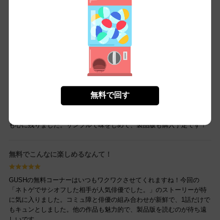
「恋は異なもの困りもの」が読めて大満足です！不器用ながらも真剣
な恋の物語がとても新鮮。無料で1話読めてしまうので、つい続きが気
になって続巻を買ってしまいそうです。BL好きさんにはたまらない一
冊です。
青春BLの魅力が詰まったサンプル集
無料で回す
GUSH推しコミの無料版は本当にありがたいです！特に「瞳に映るブ
ルー」がお気に入り。幼なじみの切ない想いと青春のすれ違いがとて
も心に残りました。サンプルで味をしめて、製品版も購入予定です！
無料でこんなに楽しめるなんて！
GUSHの無料コーナーはいつもワクワクさせてくれますね！今回の
「ネトゲでサシオフした相手が人気俳優でした。」のストーリーが特
に気に入りました。コミュ障と俳優の組み合わせが新鮮で、1話だけで
もキュンとしました。他の作品も魅力的で、製品版を読むのが待ち遠
しいです。