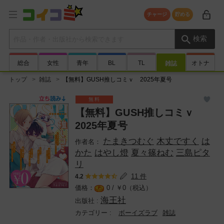
チャージ
貯める
検索キーワード
検索
総合
女性
青年
BL
TL
オトナ
雑誌
トップ
雑誌
【無料】GUSH推しコミｖ 2025年夏号
【無料】GUSH推しコミｖ
2025年夏号
たまきつむぐ
木丈ですく
は
かた
はやし燈
夏々篠ねむ
三島ピタ
リ
11 件
4.2
0 /
￥
0（税込）
海王社
ボーイズラブ
雑誌