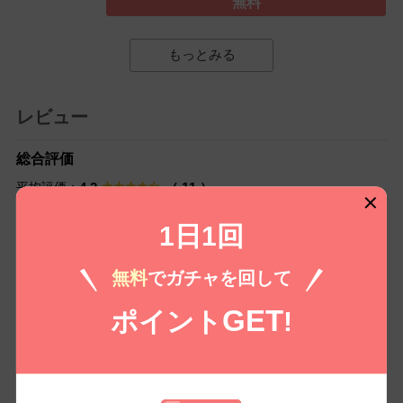
無料
もっとみる
レビュー
総合評価
平均評価：
4.2
（ 11 ）
1日1回
長い友情に花開く恋の予感
無料
でガチャを回して
無料でこんなに充実した内容が読めるなんて最高です。特に「ジョー
ク・スタート・ルームメイト」の10年の関係性の変化にキュンとしま
GET
ポイント
!
した。感情移入しやすいキャラクターたちで、一気に引き込まれま
す。
きゅんとするストーリー満載