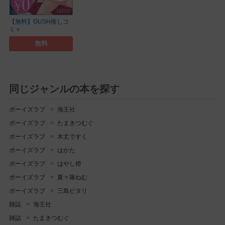
【無料】GUSH推しコ
ミｖ
無料
同じジャンルの本を探す
ボーイズラブ
海王社
ボーイズラブ
たまきつむぐ
ボーイズラブ
木丈ですく
ボーイズラブ
はかた
ボーイズラブ
はやし燈
ボーイズラブ
夏々篠ねむ
ボーイズラブ
三島ピタリ
雑誌
海王社
雑誌
たまきつむぐ