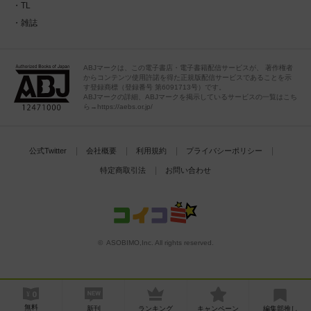
TL
雑誌
ABJマークは、この電子書店・電子書籍配信サービスが、 著作権者
からコンテンツ使用許諾を得た正規版配信サービスであることを示
す登録商標（登録番号 第6091713号）です。
ABJマークの詳細、ABJマークを掲示しているサービスの一覧はこち
ら→https://aebs.or.jp/
公式Twitter
会社概要
利用規約
プライバシーポリシー
特定商取引法
お問い合わせ
© ASOBIMO,Inc. All rights reserved.
無料
新刊
ランキング
キャンペーン
編集部推し