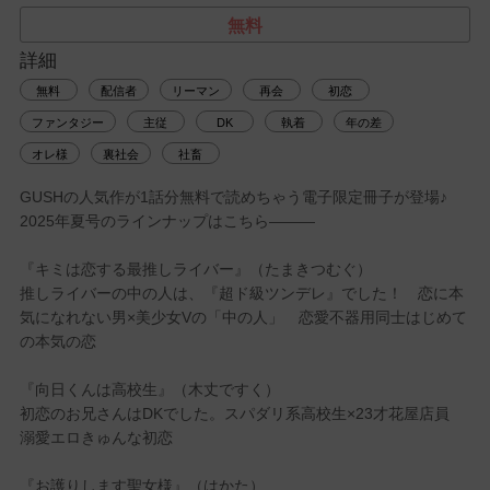
無料
詳細
無料
配信者
リーマン
再会
初恋
ファンタジー
主従
DK
執着
年の差
オレ様
裏社会
社畜
GUSHの人気作が1話分無料で読めちゃう電子限定冊子が登場♪
2025年夏号のラインナップはこちら―――
『キミは恋する最推しライバー』（たまきつむぐ）
推しライバーの中の人は、『超ド級ツンデレ』でした！ 恋に本
気になれない男×美少女Vの「中の人」 恋愛不器用同士はじめて
の本気の恋
『向日くんは高校生』（木丈ですく）
初恋のお兄さんはDKでした。スパダリ系高校生×23才花屋店員
溺愛エロきゅんな初恋
『お護りします聖女様』（はかた）