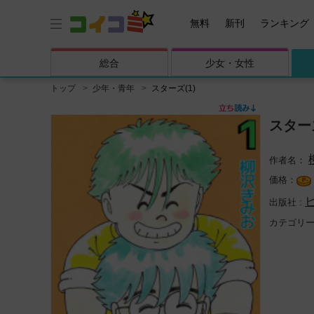
無料
新刊
ランキング
総合
少女・
女性
トップ
少年・青年
スターズ(1)
スターズ