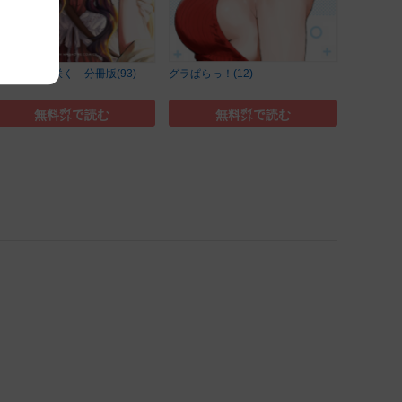
る花は凛と咲く 分冊版(93)
グラぱらっ！(12)
無料㌽で読む
無料㌽で読む