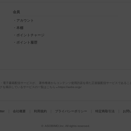
会員
アカウント
本棚
ポイントチャージ
ポイント履歴
店・電子書籍配信サービスが、 著作権者からコンテンツ使用許諾を得た正規版配信サービスであることを
掲示しているサービスの一覧はこちら→https://aebs.or.jp/
ter
会社概要
利用規約
プライバシーポリシー
特定商取引法
お問
© ASOBIMO,Inc. All rights reserved.