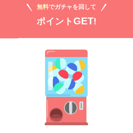
無料
でガチャを回して
無料㌽で読む
GET
ポイント
!