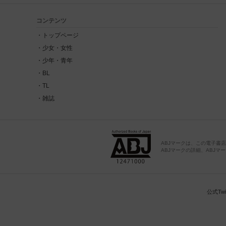
コンテンツ
トップページ
少女・女性
少年・青年
BL
TL
雑誌
ABJマークは、この電子書
ABJマークの詳細、ABJマークを
公式Twit