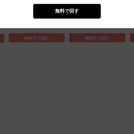
無料で回す
薫る花は凛と咲く(23)
魔入りました！入間くん(49)
薫
無料㌽で読む
無料㌽で読む