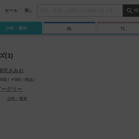
検索キーワード
セール
推し
検
少年・
青年
BL
TL
(1)
柳沢きみお
600 /
￥
660（税込）
ビーグリー
少年・青年