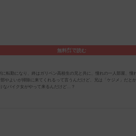
無料㌽で読む
州に転勤になり、終はガリベン高校生の兄と共に、憧れの一人部屋、憧
野部やよいが掃除に来てくれるって言うんだけど、兄は「ケジメ」だと
りなバイク女がやって来るんだけど…？