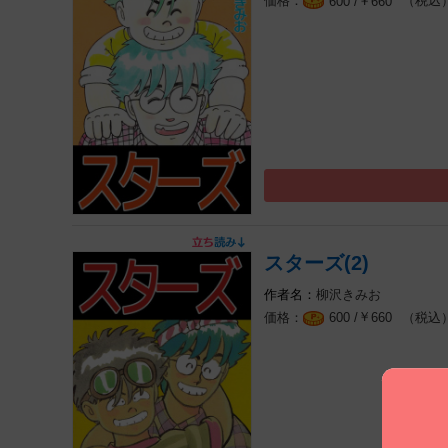
￥
（税込
600 /
660
スターズ(2)
柳沢きみお
￥
（税込
600 /
660