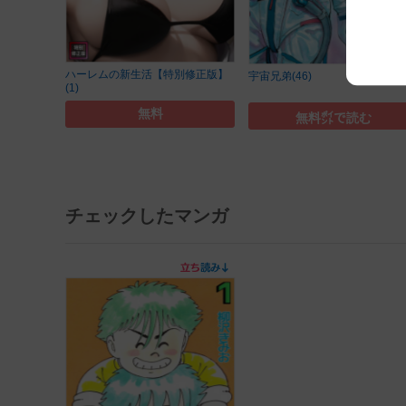
ハーレムの新生活【特別修正版】
宇宙兄弟(46)
(1)
無料
無料㌽で読む
チェックしたマンガ