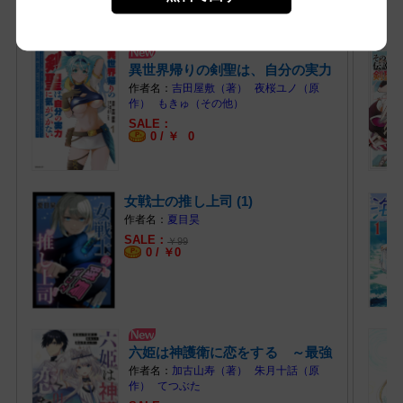
異世界帰りの剣聖は、自分の実力
に気がつ… (1)
吉田屋敷（著）
夜桜ユノ（原
作）
もきゅ（その他）
0 /
￥
0
女戦士の推し上司 (1)
夏目昊
￥
99
0 /
￥
0
六姫は神護衛に恋をする ～最強
の守護騎… (1)
加古山寿（著）
朱月十話（原
作）
てつぶた