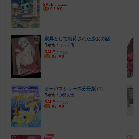
￥
330
0 /
￥
0
家具として出荷された少女の話
(1)
インド僧
￥
220
0 /
￥
0
オーパスシリーズ分冊版 (1)
加勢丈士
￥
200
0 /
￥
0