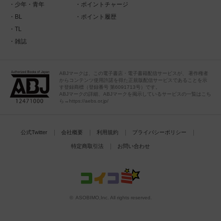
少年・青年
ポイントチャージ
BL
ポイント履歴
TL
雑誌
ABJマークは、この電子書店・電子書籍配信サービスが、 著作権者
からコンテンツ使用許諾を得た正規版配信サービスであることを示
す登録商標（登録番号 第6091713号）です。
ABJマークの詳細、ABJマークを掲示しているサービスの一覧はこち
ら→https://aebs.or.jp/
公式Twitter
会社概要
利用規約
プライバシーポリシー
特定商取引法
お問い合わせ
© ASOBIMO,Inc. All rights reserved.