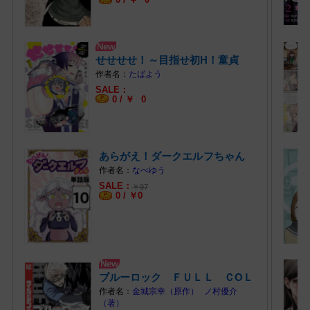
せせせせ！～目指せ初H！童貞
女子のとき… (1)
たばよう
0 /
￥
0
あらがえ！ダークエルフちゃん
【単話版】 (10)
なべゆう
￥
97
0 /
￥
0
ブルーロック ＦＵＬＬ ＣОＬ
ОＲ Ｓ… (2)
金城宗幸（原作）
ノ村優介
（著）