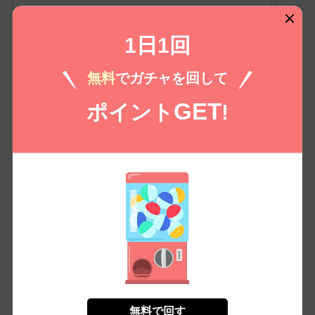
二周目チートの転生魔導士 最強
1日1回
が１００… (1)
石後千鳥（著）
鬱沢色素（原
作）
りいちゅ（その他）
レビュー：
3件
4.4
無料
でガチャを回して
0 /
￥
0
GET
ポイント
!
劣等紋の超越ヒーラー～世界最強
の回復術… (2)
星野まご（著）
蒼月浩二（原
作）
0 /
￥
0
かわいい後輩に言わされたい (2)
川村拓
0 /
￥
0
無料で回す