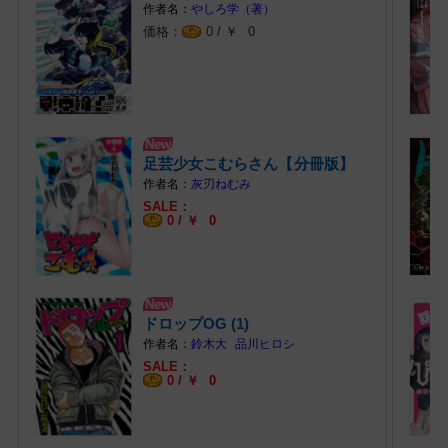
わかる！… (1)
やしろ学（著）
0 /
￥
0
足芸少女こむらさん【分冊版】
(4)
灰刃ねむみ
0 /
￥
0
ドロップOG (1)
鈴木大
品川ヒロシ
0 /
￥
0