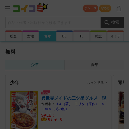
チャージ
貯める
検索キーワード
検索
総合
女性
BL
TL
雑誌
オトナ
青年
無料
少年
青年
少年
青年
もっと見る
異世界メイドの三ツ星グルメ 現
代ごはん… (1)
Ｕ４（著）
モリタ（原作）
ｎ
ｉｍａ（その他）
0 /
￥
0