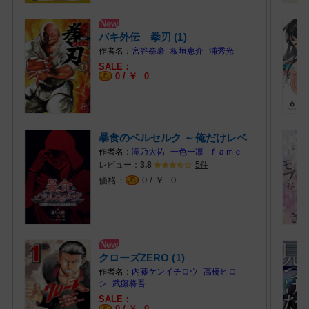
バキ外伝 拳刃 (1)
宮谷拳豪
板垣恵介
浦秀光
0 /
￥
0
暴食のベルセルク ～俺だけレベ
ルという… (1)
滝乃大祐
一色一凛
ｆａｍｅ
レビュー：
5件
3.8
0 /
￥
0
クローズZERO (1)
内藤ケンイチロウ
高橋ヒロ
シ
武藤将吾
0 /
￥
0