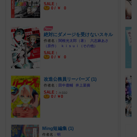
0 /
￥
0
絶対にダメージを受けないスキル
をもらっ… (1)
関根光太郎（著）
六志麻あさ
（原作）
ｋｉｓｕｉ（その他）
0 /
￥
0
改造公務員リーパーズ (1)
田中鹿輔
井上菜摘
￥
550
0 /
￥
0
Ming短編集 (1)
明