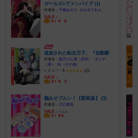
ガールズ×ヴァンパイア (1)
千種みのり
みかみてれん
0 /
￥
0
追放された転生王子、『自動製
作』スキル… (1)
熊乃げん骨（原作）
ダイチ
（著）
転（その他）
レビュー：
1件
5
0 /
￥
0
脳みそプルン！【新装版】 (3)
川口憲吾
￥
440
0 /
￥
0