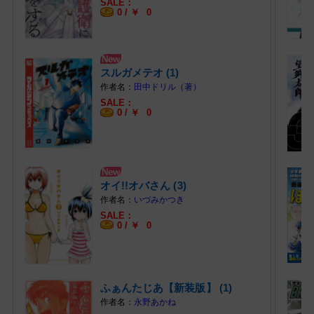
0 /
￥
0
スルガメテオ (1)
田中ドリル（著）
0 /
￥
0
オイ!!オバさん (3)
いづみかつき
0 /
￥
0
ふぁんたじあ【新装版】 (1)
永野あかね