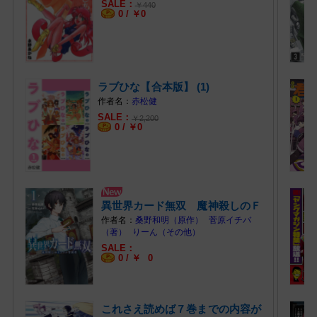
￥
440
0 /
￥
0
ラブひな【合本版】 (1)
赤松健
￥
2,200
0 /
￥
0
異世界カード無双 魔神殺しのＦ
ランク冒… (1)
桑野和明（原作）
菅原イチバ
（著）
りーん（その他）
0 /
￥
0
これさえ読めば７巻までの内容が