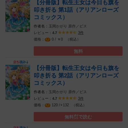
【分冊版】転生王女は今日も旗を
叩き折る 第1話（アリアンローズ
コミックス）
玉岡かがり
原作／ビス
レビュー：
3件
4.7
0 / ￥
（税込）
0
無料
【分冊版】転生王女は今日も旗を
叩き折る 第2話（アリアンローズ
コミックス）
玉岡かがり
原作／ビス
レビュー：
3件
4.7
（税込）
120 /
132
￥
無料㌽で読む