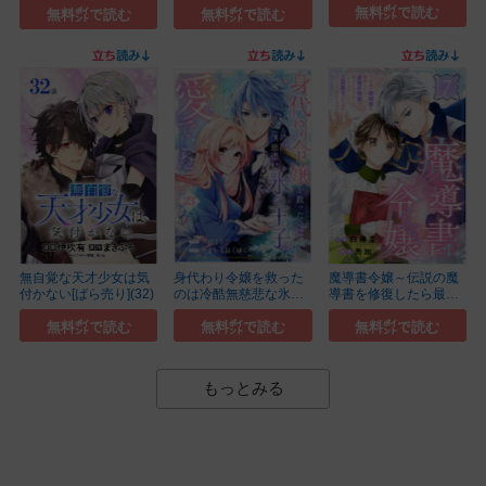
無料㌽で読む
無料㌽で読む
無料㌽で読む
無自覚な天才少女は気
身代わり令嬢を救った
魔導書令嬢～伝説の魔
付かない[ばら売り](32)
のは冷酷無慈悲な氷
導書を修復したら最
の...(23)
強...(7)
無料㌽で読む
無料㌽で読む
無料㌽で読む
もっとみる