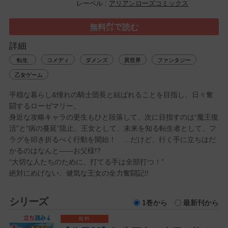
アリアンローズコミックス
無料㌽で読む
詳細
転生
コメディ
ダメンズ
異世界
ファンタジー
乙女ゲーム
平穏な暮らし&憧れの騎士団長と結ばれることを目指し、日々奮
闘するローゼマリー。
身近な攻略キャラの更生もひと段落して、次に目指すのは“魔王復
活”と“病の蔓延”阻止。王女として、未来を知る転生者として、フ
ラグを叩き折るべく行動を開始！ …だけど、行く手に立ちはだ
かるのはなんと――お父様!?
“大切な人たちのために、打てる手は全部打つ！”
絶対にめげない、健気な王女の全力奮闘記!!
シリーズ
1巻から
最新刊から