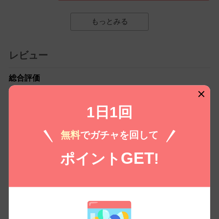
もっとみる
レビュー
総合評価
平均評価：
4.7
（ 3 ）
1日1回
勇気と優雅さの軌跡
無料
でガチャを回して
主人公の奮闘は、私たち自身の人生に重なる部分があり、共感を覚え
GET
ポイント
!
ます。豊かな経験を基にした行動は、年齢を重ねた私たちにとっても
新しい刺激となり、また励みとなります。特に、困難な状況に直面し
ても決して挫けずに進む姿勢は、人生の第二幕を楽しむための大切な
ヒントを与えてくれます。魅力にあふれるキャラクターたちが織り成
す物語は、心に響くものがあり、穏やかな時間をもたらしてくれまし
た。自分自身の物語も、こうでありたいと心に思わせてくれます。