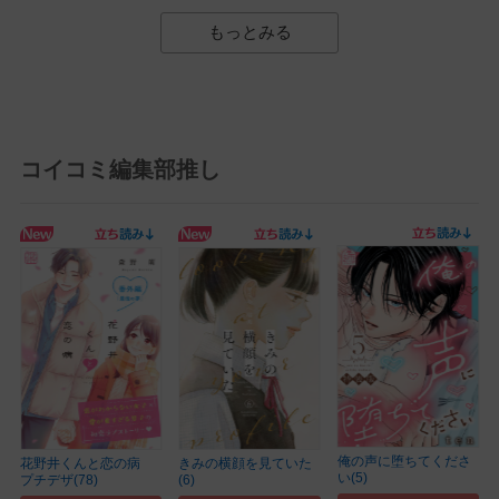
もっとみる
コイコミ編集部推し
俺の声に堕ちてくださ
花野井くんと恋の病
きみの横顔を見ていた
い(5)
プチデザ(78)
(6)