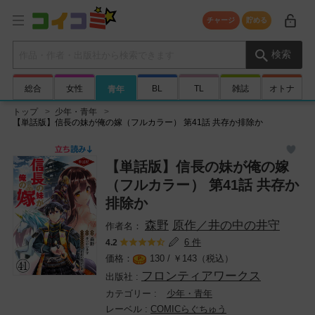
チャージ
貯める
検索キーワード
検索
総合
女性
BL
TL
雑誌
オトナ
青年
トップ
少年・青年
【単話版】信長の妹が俺の嫁（フルカラー） 第41話 共存か排除か
【単話版】信長の妹が俺の嫁
（フルカラー） 第41話 共存か
排除か
森野
原作／井の中の井守
6 件
4.2
130 /
￥
143（税込）
フロンティアワークス
少年・青年
COMICらぐちゅう