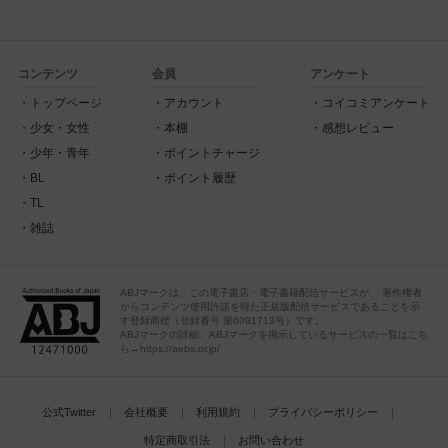
コンテンツ
会員
アンケート
トップページ
アカウント
コイコミアンケート
少女・女性
本棚
感想レビュー
少年・青年
ポイントチャージ
BL
ポイント履歴
TL
雑誌
ABJマークは、この電子書店・電子書籍配信サービスが、 著作権者
からコンテンツ使用許諾を得た正規版配信サービスであることを示
す登録商標（登録番号 第6091713号）です。
ABJマークの詳細、ABJマークを掲示しているサービスの一覧はこち
ら→https://aebs.or.jp/
公式Twitter
会社概要
利用規約
プライバシーポリシー
特定商取引法
お問い合わせ