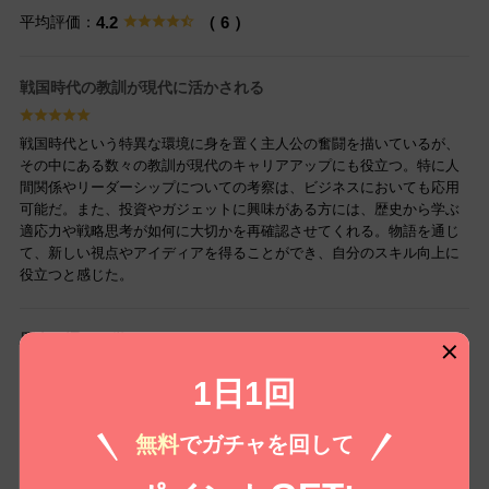
平均評価：
4.2
（ 6 ）
戦国時代の教訓が現代に活かされる
戦国時代という特異な環境に身を置く主人公の奮闘を描いているが、
その中にある数々の教訓が現代のキャリアアップにも役立つ。特に人
間関係やリーダーシップについての考察は、ビジネスにおいても応用
可能だ。また、投資やガジェットに興味がある方には、歴史から学ぶ
適応力や戦略思考が如何に大切かを再確認させてくれる。物語を通じ
て、新しい視点やアイディアを得ることができ、自分のスキル向上に
役立つと感じた。
歴史を通じて学べるスキル
1日1回
戦国時代の独特な背景を通じて、意外なキャリアのヒントを得られま
す。特に、困難な状況を乗り越えていく主人公の姿は、現代社会でも
役に立つ思考力や問題解決能力の強化につながります。ビジネスや投
無料
でガチャを回して
資においても、リスクを取る勇気やチャンスを見逃さない姿勢が成果
を生むと実感。さらに、歴史から学べる教訓は趣味としてのガジェッ