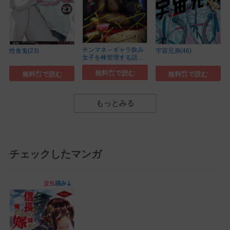
チンマネ～ギャラ飲み
性食鬼(23)
宇宙兄弟(46)
女子を棒管理する話～
(2)
無料㌽で読む
無料㌽で読む
無料㌽で読む
もっとみる
チェックしたマンガ