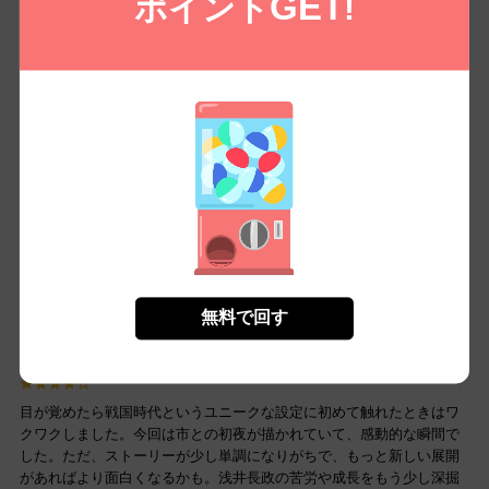
GET
ポイント
!
トや技術にも応用できる点が魅力です。楽しいエンターテインメント
ではありますが、それ以上に学びが多い作品です。
戦国時代の大冒険！
ふしぎなことに、フツーの高校生が戦国時代に！しかも、彼は武将な
んだよ！落ち目の浅井長政として、信長の妹、市との楽しい毎日が待
っている。彼女はすごくきれいで、まるでお姫様みたい。だけど、面
白いことがいっぱい起こるんだ。戦いを乗り越えたり、家族のことを
考えたり、ドキドキが止まらない！時代の違いが面白くて、普通の高
校生の常識があまり通用しないのもハラハラするポイント。みんなも
この不思議でおもしろい世界を体験してみてね！
無料で回す
ユニークなストーリー！
目が覚めたら戦国時代というユニークな設定に初めて触れたときはワ
クワクしました。今回は市との初夜が描かれていて、感動的な瞬間で
した。ただ、ストーリーが少し単調になりがちで、もっと新しい展開
があればより面白くなるかも。浅井長政の苦労や成長をもう少し深掘