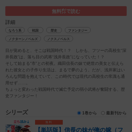
無料㌽で読む
詳細
なろう系
戦国
歴史
ファンタジー
ノクターンノベルズ
ノクスノベルス
目が覚めると、そこは戦国時代！？ しかも、フツーの高校生“深
井長政”は、落ち目の武将“浅井長政”になっていた！？
そして始まる“市”との初夜。織田信長の妹で絶世の美女と伝えら
れた彼女との子作り生活は、まるで夢のよう。だが、浅井家はい
ろんな問題を抱えていて、この時代では現代の高校生の常識も通
用せず……。
ちょっと変わった戦国時代で滅亡予定の弱小武将が奮闘する、歴
史ファンタジー！
シリーズ
1巻から
最新刊から
【単話版】信長の妹が俺の嫁（フ