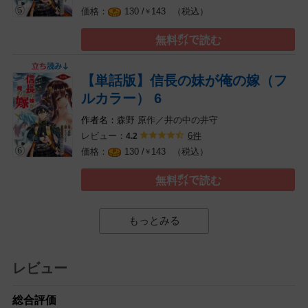
（税込）
130 /
143
￥
無料㌽で読む
【単話版】信長の妹が俺の嫁（フ
ルカラー） 6
森野
原作／井の中の井守
レビュー：
6件
4.2
（税込）
130 /
143
￥
無料㌽で読む
もっとみる
レビュー
総合評価