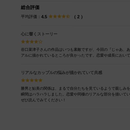
総合評価
平均評価：
4.5
（ 2 ）
心に響くストーリー
谷口菜津子さんの作品はいつも素敵ですが、今回の『じゃあ、
アルに描かれているところが良かったです。恋愛や成長におい
リアルなカップルの悩みが描かれていて共感
勝男と鮎美の関係は、まるで自分たちを見ているようで親しみ
瞬間はハラハラしました。恋愛や同棲のリアルな部分を描いて
ぜひ読んでみてください！