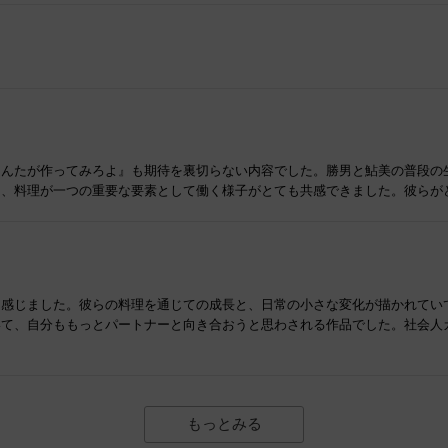
あんたが作ってみろよ』も期待を裏切らない内容でした。勝男と鮎美の普段の
て、料理が一つの重要な要素として働く様子がとても共感できました。彼らが
を感じました。彼らの料理を通じての成長と、日常の小さな変化が描かれてい
いて、自分ももっとパートナーと向き合おうと思わされる作品でした。社会人
もっとみる