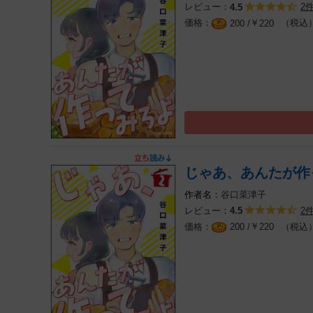
レビュー：
2
4.5
￥
（税込
200 /
220
じゃあ、あんたが作
谷口菜津子
レビュー：
2
4.5
￥
（税込
200 /
220