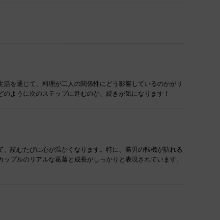
生活を通じて、料理が二人の関係性にどう影響しているのかがリ
どのように次のステップに進むのか、続きが気になります！
て、読むたびに心が温かくなります。特に、勝男の転機が訪れる
カップルのリアルな葛藤と成長がしっかりと表現されています。