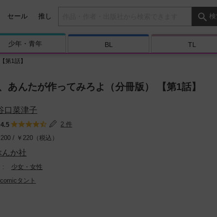
検索キーワード
セール
推し
検
少年・
青年
BL
TL
【第1話】
、あんたが作ってみろよ（分冊版） 【第1話】
谷口菜津子
：
2 件
4.5
200 /
￥
220（税込）
ぶんか社
少女・女性
comicタント