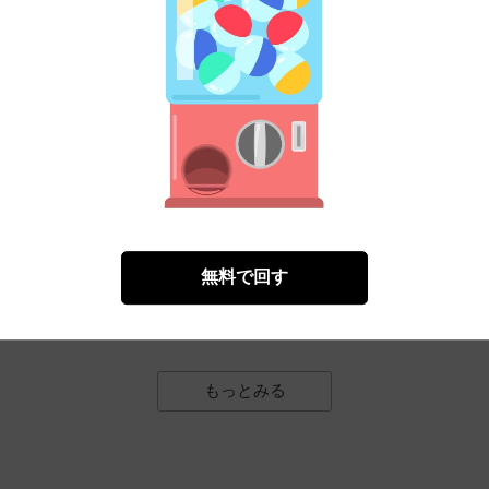
ってみろよ（分冊版） 【第6話】
件
）
無料で回す
無料㌽で読む
もっとみる