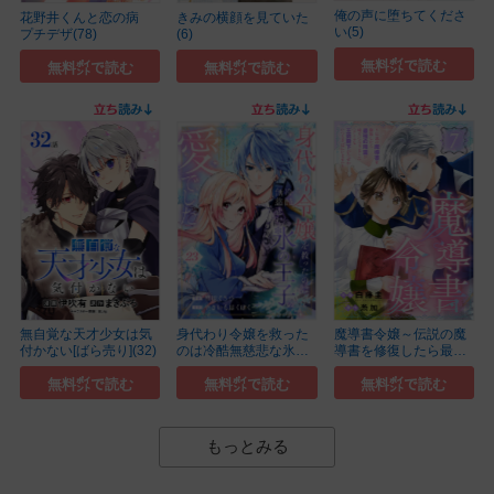
俺の声に堕ちてくださ
花野井くんと恋の病
きみの横顔を見ていた
い(5)
プチデザ(78)
(6)
無料㌽で読む
無料㌽で読む
無料㌽で読む
無自覚な天才少女は気
身代わり令嬢を救った
魔導書令嬢～伝説の魔
付かない[ばら売り](32)
のは冷酷無慈悲な氷
導書を修復したら最
の...(23)
強...(7)
無料㌽で読む
無料㌽で読む
無料㌽で読む
もっとみる