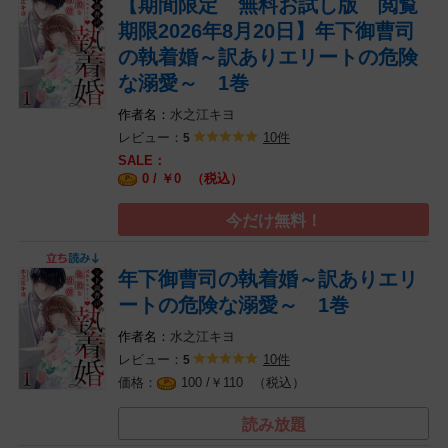
【期間限定 無料お試し版 閲覧
期限2026年8月20日】年下御曹司
の執着婚～訳ありエリートの危険
な溺愛～ 1巻
水之江キヨ
レビュー：
10件
5
0 / ￥
（税込）
0
今だけ無料！
年下御曹司の執着婚～訳ありエリ
ートの危険な溺愛～ 1巻
水之江キヨ
レビュー：
10件
5
￥
（税込）
100 /
110
読み放題