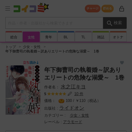
チャージ
貯める
検索キーワード
検索
総合
青年
BL
TL
雑誌
オトナ
女性
トップ
少女・女性
年下御曹司の執着婚～訳ありエリートの危険な溺愛～ 1巻
年下御曹司の執着婚～訳あり
エリートの危険な溺愛～ 1巻
水之江キヨ
10 件
5
100 /
￥
110（税込）
ライドオン
少女・女性
アラモード