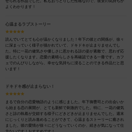
せられる作品でした。私もおっとりした性格なので、彼女の気持ちが
よくわかります！
心温まるラブストーリー
読んでいてとても心が温かくなりました！年下の彼との関係が、徐々
に深まっていく様子が描かれていて、ドキドキが止まりませんでし
た。特に一花の健気さや優しさに惹かれる諒の姿が素敵で、思わず応
援したくなります。恋愛の素晴らしさを再確認できる一冊です。カフ
ェでのんびりしながら、幸せな気持ちに浸ることのできる作品だと思
います！
ドキドキ感が止まらない！
まるで自分の恋愛物語のように感じました。年下御曹司との出会いか
ら始まる恋の展開が、とても新鮮で刺激的でした。特に、一花の健気
さと諒の執着が交錯する様子にどきどきが止まりませんでした。週末
にじっくりと読み進めることができて、心温まるストーリーに癒され
ました。彼の愛情が徐々にどうなっていくのか、続きが気になって仕
方ないです！おすすめです！