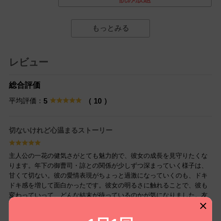
もっとみる
レビュー
総合評価
平均評価：
5
（ 10 ）
切ないけれど心温まるストーリー
主人公の一花の健気さがとても魅力的で、彼女の成長を見守りたくな
ります。年下の御曹司・諒との関係が少しずつ深まっていく様子は、
甘くて切ない。彼の愛情表現がちょっと過激になっていくのも、ドキ
ドキ感を増して面白かったです。彼女の明るさに触れることで、彼も
変わっていって、どんな結末が待っているのかが気になりました。友
人と語り合いたくなる素敵な作品でした！