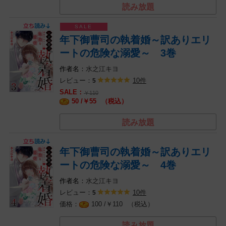
読み放題
年下御曹司の執着婚～訳ありエリ
ートの危険な溺愛～ 3巻
水之江キヨ
レビュー：
10件
5
￥
110
￥
（税込）
50 /
55
読み放題
年下御曹司の執着婚～訳ありエリ
ートの危険な溺愛～ 4巻
水之江キヨ
レビュー：
10件
5
￥
（税込）
100 /
110
読み放題