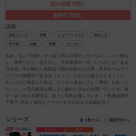
読み放題で読む
無料㌽で読む
詳細
女性コミック
恋愛
ヒューマンドラマ
幼なじみ
年の差
結婚
新婚
ヤンデレ
ああ、なんて純粋。やっぱり僕には貴女しかいない…。――職な
し・身寄りなし・恋人なし、天涯孤独の一花（いちか）は、ある
日突然、年の離れた幼馴染で国内有数の大企業・香月ホールディ
ングスの御曹司である諒（りょう）のもとに嫁入りすることに。
久しぶりに再会した彼は、どうやら過去に少し「事情」があった
らしい。一花の健気な優しさに触れた諒は心を開いていくが、彼
が一花へ向ける愛情は、徐々に常軌を逸していき…？執着溺愛年
下男子×明るく健気なアラサー女子の訳あり結婚生活！
シリーズ
1巻から
最新刊から