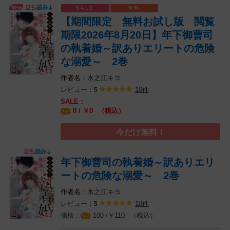
【期間限定 無料お試し版 閲覧
期限2026年8月20日】年下御曹司
の執着婚～訳ありエリートの危険
な溺愛～ 2巻
水之江キヨ
レビュー：
10件
5
0 / ￥
（税込）
0
今だけ無料！
年下御曹司の執着婚～訳ありエリ
ートの危険な溺愛～ 2巻
水之江キヨ
レビュー：
10件
5
￥
（税込）
100 /
110