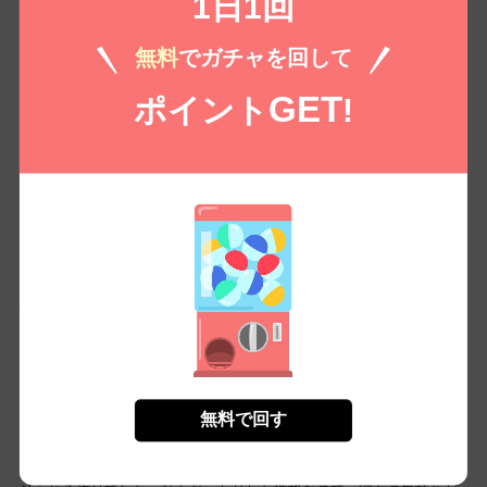
1日1回
心に響くラブストーリー
無料
でガチャを回して
年下の御曹司との独特な関係が描かれていて、思わず引き込まれまし
GET
ポイント
!
た。純粋な愛情が溢れていて、彼の執着っぷりが時にドキドキさせま
す。一花と諒の心の交流に胸がキュンとしました。彼女の健気さと、
彼の優しさが絶妙に絡まり合って、読み進める手が止まりませんでし
た。恋愛小説にありがちな展開だけど、彼らの関係性には新しさがあ
って楽しめました。グルメな私としては、物語の中の食事描写にも心
惹かれる瞬間があり、すごく共感しました。一気に読んでしまったの
で、次巻も楽しみです！
心が温まる恋物語
物語の中で、彼の一途な愛情に触れるたびに、なんだかドキドキして
しまいました。特に一花の優しさが印象的で、彼女がいかに周りの
人々を思いやるかが描かれていて、とても共感できました。御曹司の
無料で回す
諒の思いも複雑で、彼の過去が物語にスパイスを加えている点がとて
も良かったです。最後まで目が離せませんでした！これからの二人の
関係がどのようになるのか、続きが楽しみです。友情や愛情が考えさ