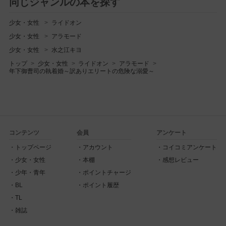
同じジャンルの本を探す
少女・女性
ライドオン
少女・女性
アラモード
少女・女性
水之江キヨ
トップ
少女・女性
ライドオン
アラモード
年下御曹司の執着婚～訳ありエリートの危険な溺愛～
コンテンツ
会員
アンケート
トップページ
アカウント
コイコミアンケート
少女・女性
本棚
感想レビュー
少年・青年
ポイントチャージ
BL
ポイント履歴
TL
雑誌