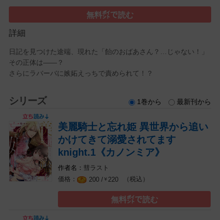
無料㌽で読む
詳細
日記を見つけた途端、現れた「飴のおばあさん？…じゃない！」
その正体は――？
さらにラバーバに嫉妬えっちで責められて！？
シリーズ
1巻から
最新刊から
美麗騎士と忘れ姫 異世界から追い
かけてきて溺愛されてます
knight.1《カノンミア》
彗ラスト
（税込）
200 /
220
￥
無料㌽で読む