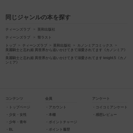
同じジャンルの本を探す
ティーンズラブ
英和出版社
ティーンズラブ
彗ラスト
トップ
ティーンズラブ
英和出版社
カノンミアコミックス
美麗騎士と忘れ姫 異世界から追いかけてきて溺愛されてます《カノンミア》
美麗騎士と忘れ姫 異世界から追いかけてきて溺愛されてます knight.5《カノ
ンミア》
コンテンツ
会員
アンケート
トップページ
アカウント
コイコミアンケート
少女・女性
本棚
感想レビュー
少年・青年
ポイントチャージ
BL
ポイント履歴