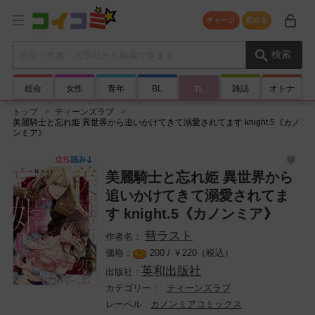
チャージ
貯める
検索キーワード
検索
総合
女性
青年
BL
雑誌
オトナ
TL
トップ
ティーンズラブ
美麗騎士と忘れ姫 異世界から追いかけてきて溺愛されてます knight.5《カノ
ンミア》
美麗騎士と忘れ姫 異世界から
追いかけてきて溺愛されてま
す knight.5《カノンミア》
彗ラスト
200 /
￥
220（税込）
英和出版社
ティーンズラブ
カノンミアコミックス