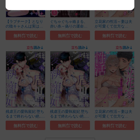
【ラブチーク】となり
ぐちゃぐちゃ絡まる、
立花家の性活～妻は夫
の陰キャさんは実は
赤い糸～偽りの運命
が可愛くて仕方な
メ...(5)
は...(5)
い！...(1)
無料㌽で読む
無料㌽で読む
無料㌽で読む
残虐王の愛執寵妃 堕ち
残虐王の愛執寵妃 堕ち
立花家の性活～妻は夫
るまで終わらない絶...
るまで終わらない絶...
が可愛くて仕方な
(2)
(1)
い！...(2)
無料㌽で読む
無料㌽で読む
無料㌽で読む