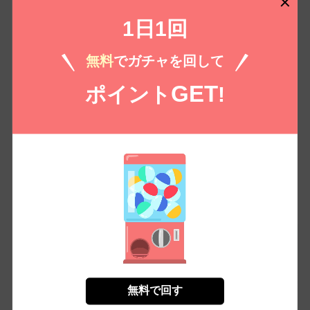
knight.6《カノンミア》
1日1回
彗ラスト
（税込）
200 /
220
￥
無料
でガチャを回して
無料㌽で読む
GET
ポイント
!
もっとみる
コイコミ編集部推し
無料で回す