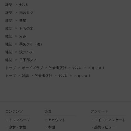
equal
雑誌
雑誌
雨宮ミツ
雑誌
熊猫
雑誌
もちの米
雑誌
みみ
雑誌
墨矢ケイ（著）
雑誌
浅井ハチ
雑誌
日下部ヌノ
equal
トップ
ボーイズラブ
笠倉出版社
ｅｑｕａｌ
equal
トップ
雑誌
笠倉出版社
ｅｑｕａｌ
コンテンツ
会員
アンケート
トップページ
アカウント
コイコミアンケート
少女・女性
本棚
感想レビュー