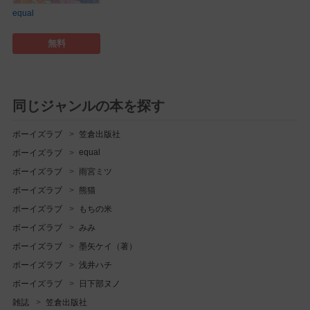
equal
無料
同じジャンルの本を探す
ボーイズラブ
笠倉出版社
equal
ボーイズラブ
ボーイズラブ
雨宮ミツ
ボーイズラブ
熊猫
ボーイズラブ
もちの米
ボーイズラブ
みみ
ボーイズラブ
墨矢ケイ（著）
ボーイズラブ
浅井ハチ
ボーイズラブ
日下部ヌノ
雑誌
笠倉出版社