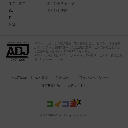
少年・青年
ポイントチャージ
BL
ポイント履歴
TL
雑誌
ABJマークは、この電子書店・電子書籍配信サービスが、 著作権者
からコンテンツ使用許諾を得た正規版配信サービスであることを示
す登録商標（登録番号 第6091713号）です。
ABJマークの詳細、ABJマークを掲示しているサービスの一覧はこち
ら→https://aebs.or.jp/
公式Twitter
会社概要
利用規約
プライバシーポリシー
特定商取引法
お問い合わせ
© ASOBIMO,Inc. All rights reserved.