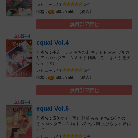
レビュー：
3件
4.7
（税込）
600 /
660
￥
無料㌽で読む
equal Vol.4
牛込トラジ
もちの米
キシモト
みみ
プルガ
リア
シロシタアユム
キカ糸
団栗ころこ
きのう
墨矢
ケイ（著）
レビュー：
3件
4.7
（税込）
600 /
660
￥
無料㌽で読む
equal Vol.5
墨矢ケイ（著）
熊猫
みみ
もちの米
きの
う
シロシタアユム
浅井ハチ
七ツ園
あびらもけ
夏伐
とげ
レビュー：
3件
4.7