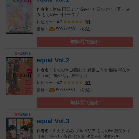
熊猫
雨宮ミツ
浅井ハチ
墨矢ケイ（著）
み
み
もちの米
日下部ヌノ
レビュー：
3件
4.7
（税込）
500 /
550
￥
無料㌽で読む
equal Vol.2
もちの米
加藤むう
鰺坂こうや
熊猫
墨矢ケ
イ（著）
鵆やちよ
夏伐とげ
レビュー：
3件
4.7
（税込）
500 /
550
￥
無料㌽で読む
equal Vol.3
キカ糸
みみ
プルガリア
もちの米
墨矢ケイ
（著）
笹ぺい
熊猫
七ツ園
汐見ろせ
浅井ハチ