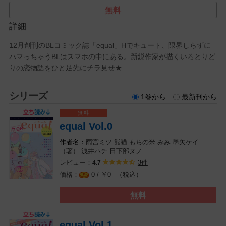
無料
詳細
12月創刊のBLコミック誌「equal」Hでキュート、限界しらずに
ハマっちゃうBLはスマホの中にある。新鋭作家が描くいろとりど
りの恋物語をひと足先にチラ見せ★
シリーズ
1巻から
最新刊から
equal Vol.0
雨宮ミツ
熊猫
もちの米
みみ
墨矢ケイ
（著）
浅井ハチ
日下部ヌノ
レビュー：
3件
4.7
0 / ￥
（税込）
0
無料
equal Vol.1