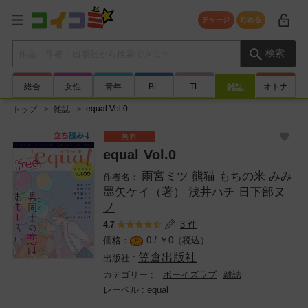
チャージ
貯める
検索キーワード
検索
総合
女性
青年
BL
TL
オトナ
雑誌
equal Vol.0
トップ
雑誌
equal Vol.0
雨宮ミツ
熊猫
もちの米
みみ
墨矢ケイ（著）
浅井ハチ
日下部ヌ
ノ
3 件
4.7
0 /
￥
0（税込）
笠倉出版社
ボーイズラブ
雑誌
equal