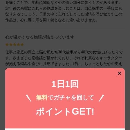
を描くことで、年齢に関係なく心の深い部分に響くものがあります。
定年後の余暇にこれらの物語を楽しむことは、自己探求の一手段にも
なりえるでしょう。日常の中で忘れてしまった感情を呼び覚ますこの
作品は、心に響く扉を開く鍵となるに違いありません。
心が温かくなる物語が詰まっています
仕事と家庭の両立に悩む私たち30代後半から40代の女性にぴったりで
す。さまざまな恋物語が描かれており、それぞれ異なるキャラクター
が抱える悩みや喜びに共感できました。特に、ちょっとした心の支え
が欲しいときに読むと、自分だけではないとの安心感を得られます。
本を読むことで忙しい日常の合間にリフレッシュでき、また明日への
活力がわいてきます。この本の中の恋愛模様が、日常への新しい視点
1日1回
を与えてくれました。自分の経験に照らし合わせて考えながら読むこ
とができ、心が軽くなる瞬間が何度もありました。時間のない中で
無料
でガチャを回して
も、ぜひ手に取ってみてほしい一冊です。
GET
ポイント
!
心がときめく恋物語の世界へ