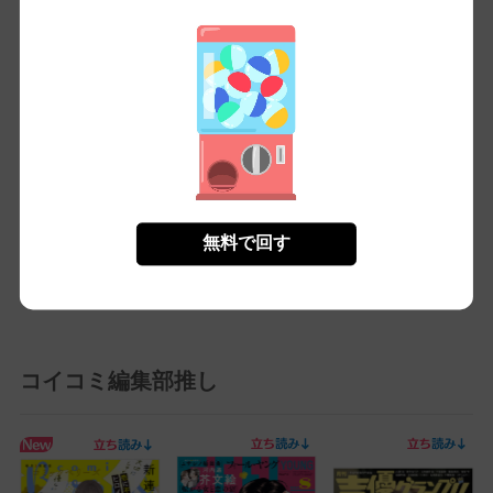
新たな恋の可能性を感じる一冊でした。さまざまなキャラクターたち
が織りなす物語は、自分自身を見つめ直すきっかけに。特に「きみと
一緒なら」のエピソードが印象に残り、キャリアや人間関係への考え
方が柔軟に変わりそうです。恋愛だけでなく、友達との絆も深まる予
感。日々のライフスタイルを彩るヒントが盛りだくさんで、読むたび
に笑顔になれる内容です。自分の未来を夢見る力を与えてくれる、ま
さに夢中になれる作品。#恋愛小説 #読書好き #心温まる物語 #人生の
ヒント
無料で回す
もっとみる
コイコミ編集部推し