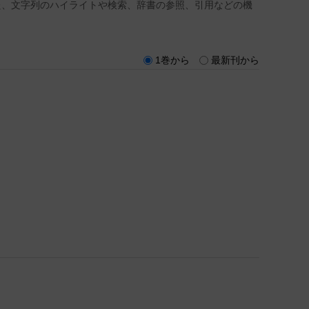
た、文字列のハイライトや検索、辞書の参照、引用などの機
1巻から
最新刊から