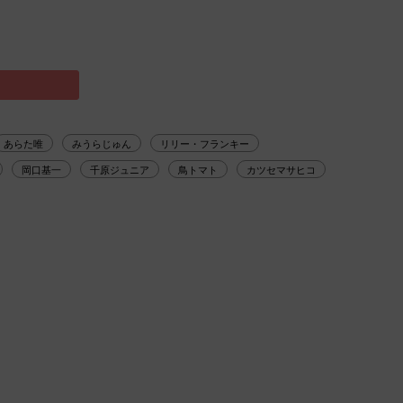
あらた唯
みうらじゅん
リリー・フランキー
岡口基一
千原ジュニア
鳥トマト
カツセマサヒコ