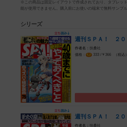
※この商品は固定レイアウトで作成されており、タブレッ
能が使用できません。購入前にお使いの端末で無料サンプ
シリーズ
週刊ＳＰＡ！ ２０
扶桑社
￥
（税込
333 /
366
週刊ＳＰＡ！ ２０
扶桑社