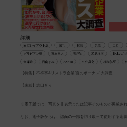
詳細
固定レイアウト版
週刊
雑誌
男性
エロ
グラビアン魂
東出昌大
石戸諭
乙武洋匡
鈴木おさ
飯塚唯
日南まみ
SKE48
久住昌之
棚橋弘至
【特集】不祥事&リストラ企業[夏のボーナス]大調査
【表紙】志田音々
※電子版では、写真を非表示または記事そのものが掲載さ
なお、電子版からは、誌面の一部を切り取って使用する応