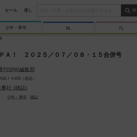
検索キーワード
セール
推し
検
少年・
青年
BL
TL
号
ＰＡ！ ２０２５／０７／０８・１５合併号
週刊SPA!編集部
545 /
￥
600（税込）
桑社 (雑誌)
少年・青年
雑誌