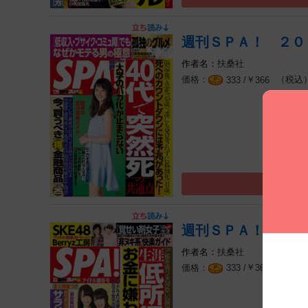
週刊ＳＰＡ！ ２０
扶桑社
￥
（税込
333 /
366
週刊ＳＰＡ！ ２０
扶桑社
￥
（税込
333 /
366