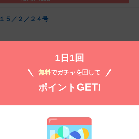
１５／２／２４号
）
1日1回
無料
でガチャを回して
無料㌽で読む
GET
ポイント
!
１５／３／３号
）