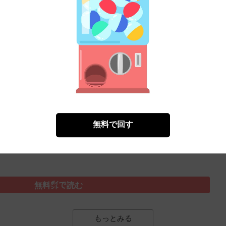
無料㌽で読む
１５年３／１０号
）
無料で回す
無料㌽で読む
もっとみる