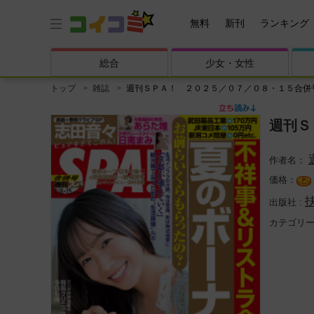
無料
新刊
ランキング
総合
少女・
女性
トップ
雑誌
週刊ＳＰＡ！ ２０２５／０７／０８・１５合併
週刊Ｓ
扶