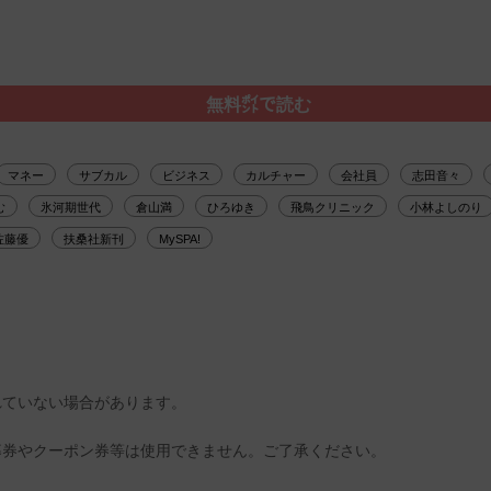
無料㌽で読む
マネー
サブカル
ビジネス
カルチャー
会社員
志田音々
む
氷河期世代
倉山満
ひろゆき
飛鳥クリニック
小林よしのり
佐藤優
扶桑社新刊
MySPA!
れていない場合があります。
募券やクーポン券等は使用できません。ご了承ください。