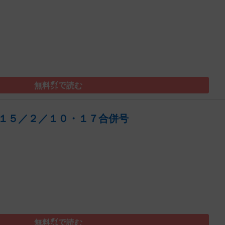
）
無料㌽で読む
１５／２／１０・１７合併号
）
無料㌽で読む