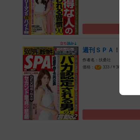
週刊ＳＰＡ！ ２０
扶桑社
￥
（税込
333 /
366