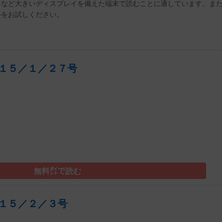
トなど大きいディスプレイを備えた端末で読むことに適しています。ま
ルをお試しください。
１５／１／２７号
）
無料㌽で読む
１５／２／３号