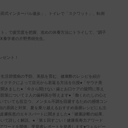
鎌田式インターバル速歩」、トイレで「スクワット」、転倒
ト」で疲労度を把握、攻めの休養方法にトライして、“調子
は休養学者の片野秀樹先生。
レゼント！
、生活習慣病の予防、美肌を育む、健康酢のレシピを紹介
メイクテクによって目元から若返る方法を伝授●「サウナ美
聞きました●「今さら聞けない 歯とお口ケアの疑問に答え
防策について２人の歯科医が答えます●「働くわたしの心と
就いていても役立つ、メンタル不調を回避するための感情コン
プ別の原因と対策、夏を乗り越えるおすすめ薬膳レシピにも注
を皮膚疾患のエキスパートに聞きました●「健康診断の結果、
いて詳しく解説。●「第１回すごい！健康長寿力アワード
るアワードを開催。受賞者レポートを発表します●ウェルビー