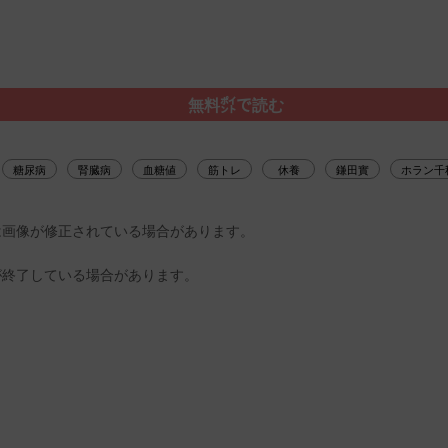
無料㌽で読む
糖尿病
腎臓病
血糖値
筋トレ
休養
鎌田實
ホラン千
は画像が修正されている場合があります。
が終了している場合があります。