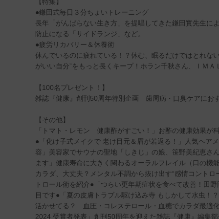
【特集】
●鎌田式毎日３分ちょいトレーニング
長年「がんばらない生き方」を提唱してきた鎌田實先生に
防止になる「サイドランジ」など。
●疲労リカバリー＆休養術
休んでいるのに疲れている！？休む、眠るだけではとれない
がいい自分”をもっと長くキープ！ホラン千秋さん、ＩＭＡ
【100名プレゼント！】
雑誌『健康』創刊50周年特別企画 歯周病・口臭ケアにお
【その他】
「トマト・レモン 健康酢がすごい！」お酢の健康効果が
●「化け子式メイクで 老け目元＆眉が若返る！」人気ヘア
容」美容家でサウナの聖地「しきじ」の娘、笹野美紀恵さん
ます」健康寿命に大きく関わるオーラルフレイル（口の機
カラダ、大丈夫？メンタル不調から抜け出す“感情コントロ
トロール術を紹介●「つらい更年期症状を食べて改善！田野
目です●「夏の皮膚トラブル駆け込み寺 もしかして水虫！
活かせてる？ 血圧・コレステロール・血糖でカラダ最適
2024 受賞者発表」創刊50周年を迎えた雑誌『健康』編