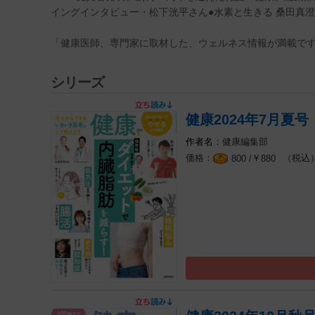
イングインタビュー・松下洸平さん●水素と生きる 桑田真澄さ
「健康医師、専門家に取材した、ウェルネス情報が満載で
シリーズ
健康2024年7月夏号
健康編集部
￥
（税込
800 /
880