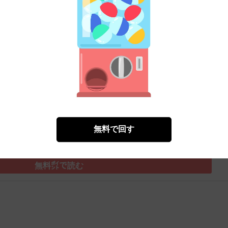
無料㌽で読む
）
無料で回す
無料㌽で読む
）