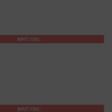
無料㌽で読む
号
）
無料㌽で読む