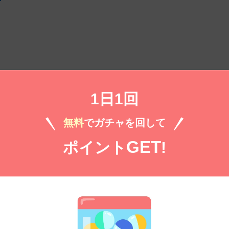
号
）
1日1回
無料㌽で読む
無料
でガチャを回して
GET
ポイント
!
）