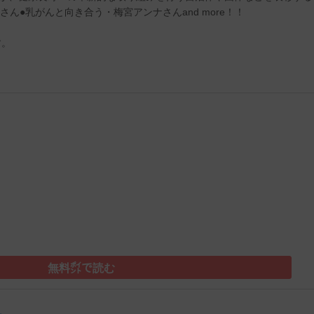
ん●乳がんと向き合う・梅宮アンナさんand more！！
す。
）
無料㌽で読む