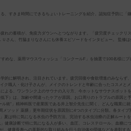
よる、すきま時間にできるちょいトレーニングを紹介。認知症予防に「
疲れの蓄積が、免疫力ダウンへとつながります。「疲労度チェックリス
ＬＵさん、竹脇まりなさんにも休養エピソードをインタビュー。 監修
すすめな、薬用マウスウォッシュ「コンクールF」を抽選で100名様にプ
科学的に解明され、注目されています。疲労回復や食欲増進のみならず
メイク職人・化け子さんが、メイクのトレンドと年齢に合ったコスメと
による、ワンランク上のサウナの入り方、今ホットなサウナスポットを
能低下）は、加齢や間違ったケアが原因。お口周りのトラブルの原因と予
ール術”」精神科医で産業医である井上智介先生に聞く、どんな職業に
岡メソッド 薬膳」更年期症状を原因別に4つのタイプに分類。各タイ
？」夏は特に気になる水虫の予防方法、完治する水虫治療の正解ルート
化」健康診断で特に気になる人が多い、血圧、コレステロール、血糖につ
集部が、健康長寿への革新的な取り組みを行う自治体や団体などを表彰す