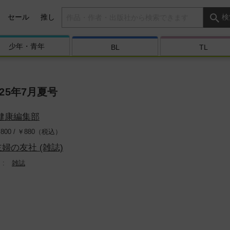
検索キーワード
セール
推し
検
少年・
青年
BL
TL
025年7月夏号
健康編集部
800 /
￥
880（税込）
主婦の友社 (雑誌)
雑誌