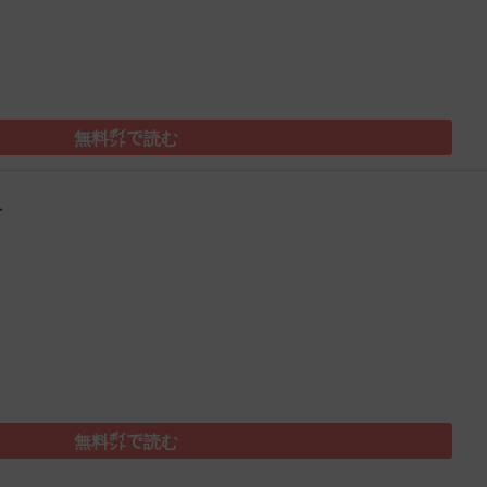
無料㌽で読む
号
）
無料㌽で読む