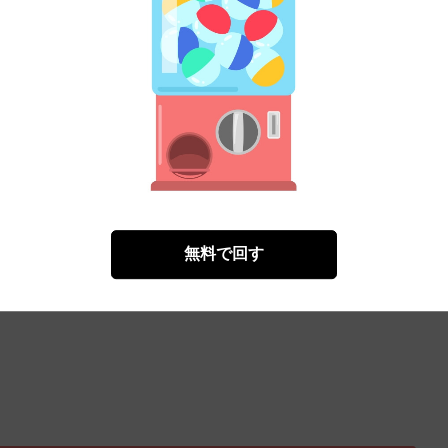
）
無料㌽で読む
無料で回す
）