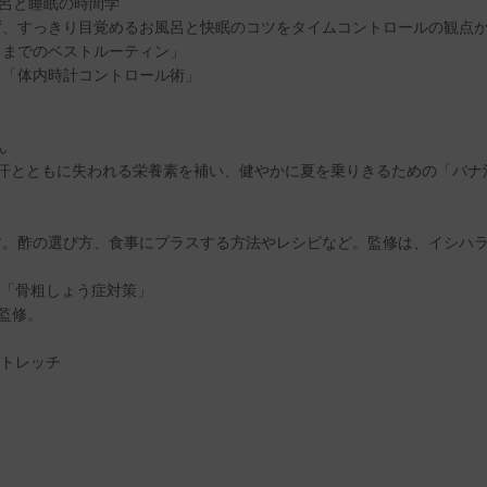
風呂と睡眠の時間学
ず、すっきり目覚めるお風呂と快眠のコツをタイムコントロールの観点
るまでのベストルーティン」
る「体内時計コントロール術」
ん
汗とともに失われる栄養素を補い、健やかに夏を乗りきるための「バナ活
す。酢の選び方、食事にプラスする方法やレシピなど。監修は、イシハ
る「骨粗しょう症対策」
監修。
ストレッチ
。