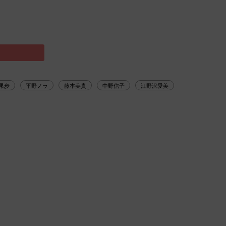
果歩
平野ノラ
藤本美貴
中野信子
江野沢愛美