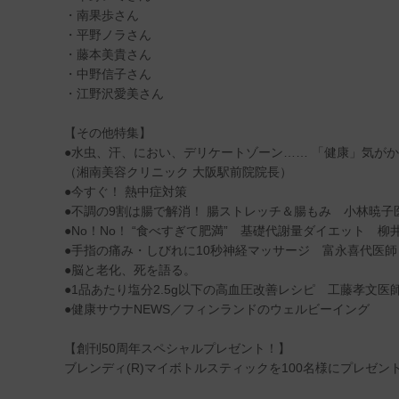
・南果歩さん
・平野ノラさん
・藤本美貴さん
・中野信子さん
・江野沢愛美さん
【その他特集】
●水虫、汗、におい、デリケートゾーン…… 「健康」気が
（湘南美容クリニック 大阪駅前院院長）
●今すぐ！ 熱中症対策
●不調の9割は腸で解消！ 腸ストレッチ＆腸もみ 小林暁子
●No！No！ “食べすぎて肥満” 基礎代謝量ダイエット
●手指の痛み・しびれに10秒神経マッサージ 富永喜代医
●脳と老化、死を語る。
●1品あたり塩分2.5g以下の高血圧改善レシピ 工藤孝文
●健康サウナNEWS／フィンランドのウェルビーイング
【創刊50周年スペシャルプレゼント！】
ブレンディ(R)マイボトルスティックを100名様にプレゼン