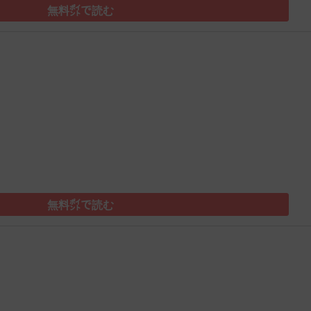
無料㌽で読む
）
無料㌽で読む
）