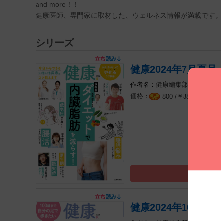
and more！！
健康医師、専門家に取材した、ウェルネス情報が満載です
シリーズ
健康2024年7月夏号
健康編集部
￥
（税込
800 /
880
健康2024年10月秋