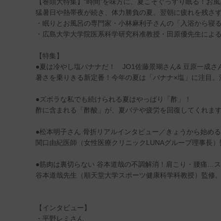
【巻頭大特集】“時間”を味方に、夏こそぐっすり眠る！お
猛暑日や熱帯夜が続き、体力勝負の夏。翌朝に疲れを残さ
・眠りとお風呂の専門家・小林麻利子さんの「入浴から寝
・広島大学大学院医系科学研究科准教授・田原優先生によ
【特集】
●夏は冷やし塩バナナだ！ JO1佐藤景瑚さん& 豆原一成さ
暑さを乗りきる新定番！今年の夏は「バナナ×塩」に注目。
●ズボラな私でも続けられる夏はやっぱり「酢」！
酢に含まれる「酢酸」が、夏バテや疲労を回復してくれま
●松本明子さん 骨折リアルインタビュー／きょうから始め
関口由紀医師（女性医療クリニックLUNAグループ理事長）
●筋肉は裏切らない 谷本道哉の不調解消！肩こり・腰痛…
谷本道哉先生（順天堂大学スポーツ健康科学科教授）監修
【インタビュー】
・平野レミさん