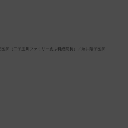
紀医師（二子玉川ファミリー皮ふ科総院長）／兼井陽子医師