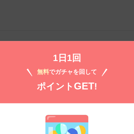
。
1日1回
）
無料
でガチャを回して
GET
ポイント
!
無料㌽で読む
号