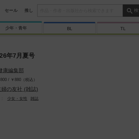
検索キーワード
セール
推し
検
少年・
青年
BL
TL
026年7月夏号
健康編集部
800 /
￥
880（税込）
主婦の友社 (雑誌)
少女・女性
雑誌