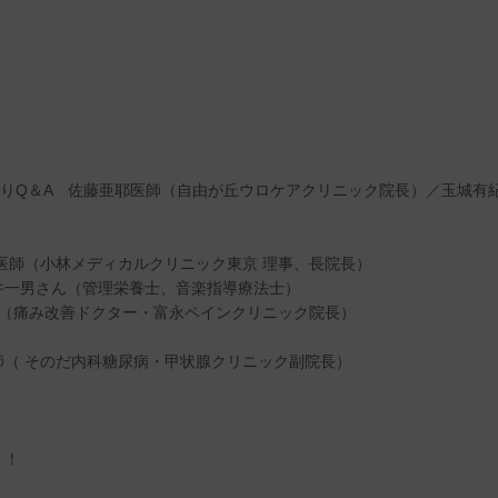
かりQ＆A 佐藤亜耶医師（自由が丘ウロケアクリニック院長）／玉城有
医師（小林メディカルクリニック東京 理事、長院長）
 柳井一男さん（管理栄養士、音楽指導療法士）
師（痛み改善ドクター・富永ペインクリニック院長）
医師（ そのだ内科糖尿病・甲状腺クリニック副院長）
ト！