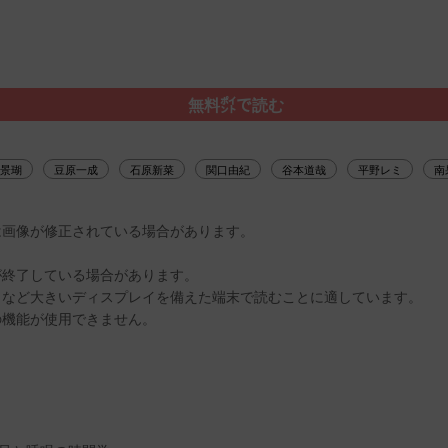
無料㌽で読む
景瑚
豆原一成
石原新菜
関口由紀
谷本道哉
平野レミ
南
は画像が修正されている場合があります。
が終了している場合があります。
トなど大きいディスプレイを備えた端末で読むことに適しています。
の機能が使用できません。