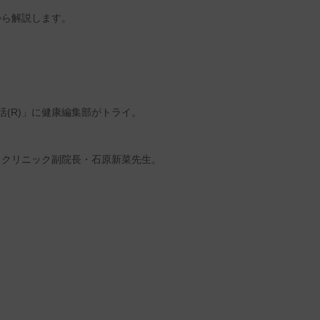
から解説します。
(R)」に健康編集部がトライ。
ラクリニック副院長・石原新菜先生。