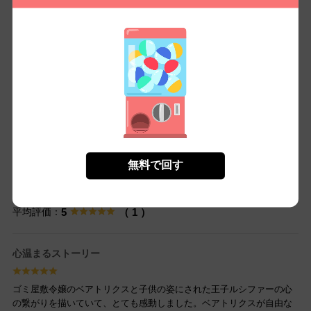
春原まい
優月アカネ（原作）
レビュー：
1件
5
（税込）
150 /
165
￥
無料㌽で読む
もっとみる
レビュー
無料で回す
総合評価
平均評価：
5
（ 1 ）
心温まるストーリー
ゴミ屋敷令嬢のベアトリクスと子供の姿にされた王子ルシファーの心
の繋がりを描いていて、とても感動しました。ベアトリクスが自由な