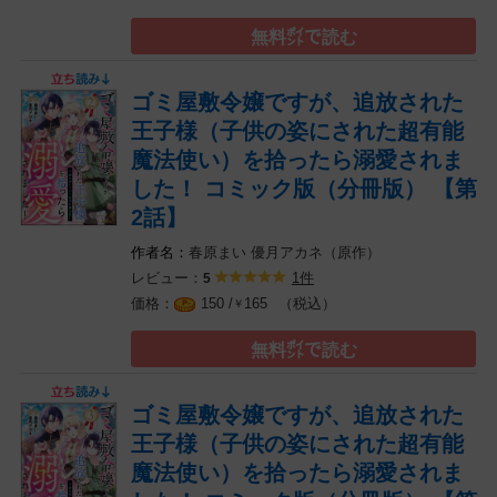
無料㌽で読む
ゴミ屋敷令嬢ですが、追放された
王子様（子供の姿にされた超有能
魔法使い）を拾ったら溺愛されま
した！ コミック版（分冊版） 【第
2話】
春原まい
優月アカネ（原作）
レビュー：
1件
5
（税込）
150 /
165
￥
無料㌽で読む
ゴミ屋敷令嬢ですが、追放された
王子様（子供の姿にされた超有能
魔法使い）を拾ったら溺愛されま