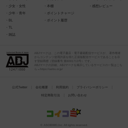
少女・女性
本棚
感想レビュー
少年・青年
ポイントチャージ
BL
ポイント履歴
TL
雑誌
ABJマークは、この電子書店・電子書籍配信サービスが、 著作権者
からコンテンツ使用許諾を得た正規版配信サービスであることを示
す登録商標（登録番号 第6091713号）です。
ABJマークの詳細、ABJマークを掲示しているサービスの一覧はこち
ら→https://aebs.or.jp/
公式Twitter
会社概要
利用規約
プライバシーポリシー
特定商取引法
お問い合わせ
© ASOBIMO,Inc. All rights reserved.