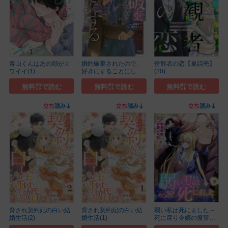
青山くんはあの顔がカ
婚約破棄されたので、
傍観者の恋【単話売】
ワイイ(1)
好きにすることにし
(20)
た...(6)
無料㌽で読む
無料㌽で読む
無料㌽で読む
脅され契約妃の白い結
脅され契約妃の白い結
弱い私は死にました～
婚生活(2)
婚生活(1)
死に戻り令嬢の復讐～
(10)