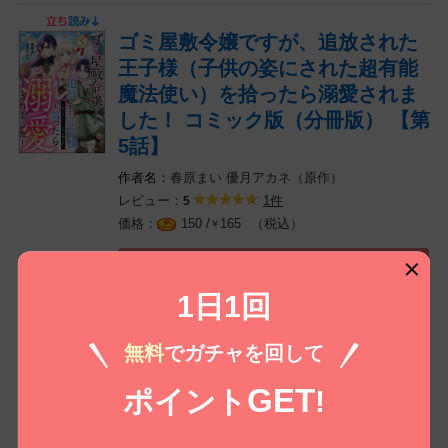
ゴミ屋敷令嬢ですが、追放された
王子様（子供の姿にされた超有能
魔法使い）を拾ったら溺愛されま
した！ コミック版（分冊版） 【第
5話】
春原まい
優月アカネ（原作）
レビュー：
1件
5
（税込）
150 /
165
￥
無料㌽で読む
1日1回
ゴミ屋敷令嬢ですが、追放された
王子様（子供の姿にされた超有能
無料
でガチャを回して
魔法使い）を拾ったら溺愛されま
GET
ポイント
!
した！ コミック版（分冊版） 【第
6話】