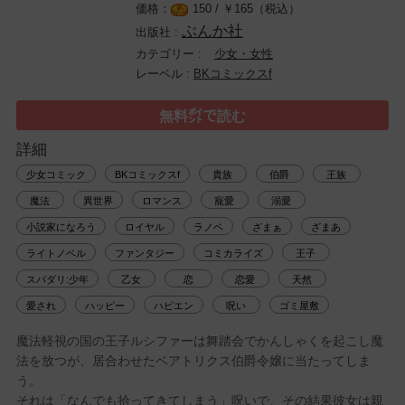
150 /
￥
165（税込）
ぶんか社
少女・女性
BKコミックスf
無料㌽で読む
詳細
少女コミック
BKコミックスf
貴族
伯爵
王族
魔法
異世界
ロマンス
寵愛
溺愛
小説家になろう
ロイヤル
ラノベ
ざまぁ
ざまあ
ライトノベル
ファンタジー
コミカライズ
王子
スパダリ:少年
乙女
恋
恋愛
天然
愛され
ハッピー
ハピエン
呪い
ゴミ屋敷
魔法軽視の国の王子ルシファーは舞踏会でかんしゃくを起こし魔
法を放つが、居合わせたベアトリクス伯爵令嬢に当たってしま
う。
それは「なんでも拾ってきてしまう」呪いで、その結果彼女は親