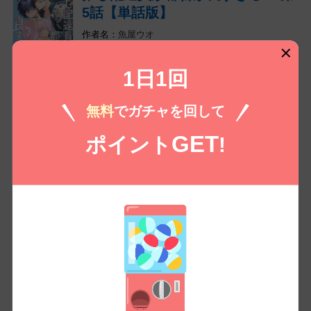
5話【単話版】
魚屋ウオ
（税込）
135 /
149
￥
1日1回
無料㌽で読む
無料
でガチャを回して
推し配達員が都合が良すぎる！ 第
GET
ポイント
!
6話【単話版】
魚屋ウオ
（税込）
135 /
149
￥
無料㌽で読む
コイコミ編集部推し