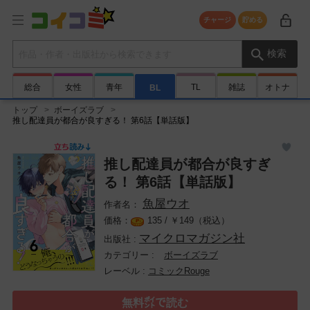
チャージ
貯める
検索キーワード
検索
総合
女性
青年
TL
雑誌
オトナ
BL
トップ
ボーイズラブ
推し配達員が都合が良すぎる！ 第6話【単話版】
推し配達員が都合が良すぎ
る！ 第6話【単話版】
魚屋ウオ
135 /
￥
149（税込）
マイクロマガジン社
ボーイズラブ
コミックRouge
無料㌽で読む