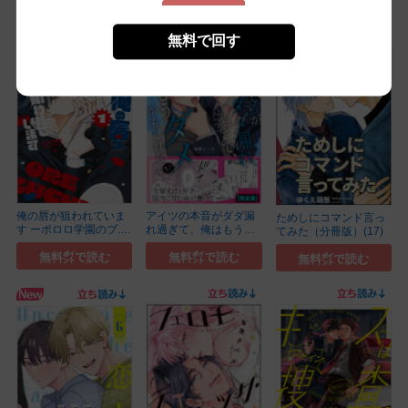
無料で回す
俺の唇が狙われていま
アイツの本音がダダ漏
ためしにコマンド言っ
す ーポロロ学園のブ...
れ過ぎて、俺はもう
てみた（分冊版）(17)
(1)
ダ...(1)
無料㌽で読む
無料㌽で読む
無料㌽で読む