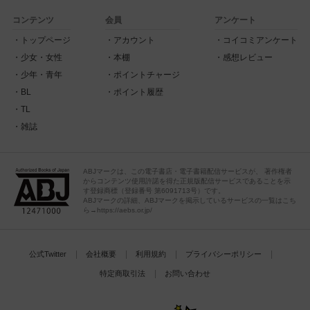
コンテンツ
会員
アンケート
トップページ
アカウント
コイコミアンケート
少女・女性
本棚
感想レビュー
少年・青年
ポイントチャージ
BL
ポイント履歴
TL
雑誌
ABJマークは、この電子書店・電子書籍配信サービスが、 著作権者
からコンテンツ使用許諾を得た正規版配信サービスであることを示
す登録商標（登録番号 第6091713号）です。
ABJマークの詳細、ABJマークを掲示しているサービスの一覧はこち
ら→https://aebs.or.jp/
公式Twitter
会社概要
利用規約
プライバシーポリシー
特定商取引法
お問い合わせ