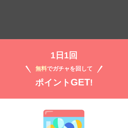
）
無料㌽で読む
1日1回
.3
無料
でガチャを回して
部
GET
ポイント
!
）
無料㌽で読む