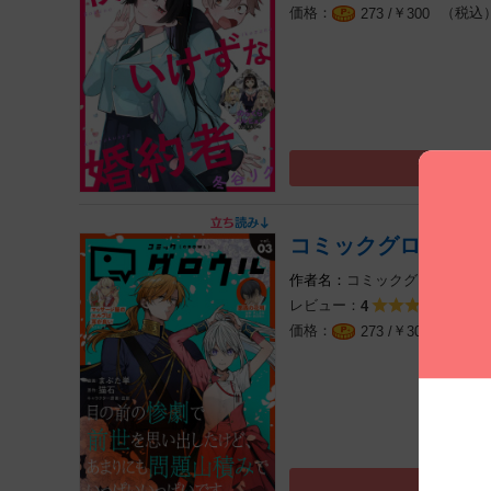
￥
（税込
273 /
300
コミックグロウル vol
コミックグロウル編集
レビュー：
3件
4
￥
（税込
273 /
300