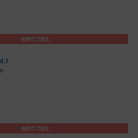
無料㌽で読む
.7
部
）
無料㌽で読む