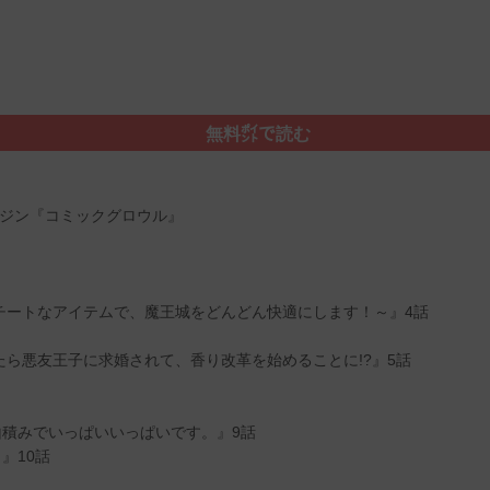
無料㌽で読む
ガジン『コミックグロウル』
チートなアイテムで、魔王城をどんどん快適にします！～』4話
ら悪友王子に求婚されて、香り改革を始めることに!?』5話
積みでいっぱいいっぱいです。』9話
』10話