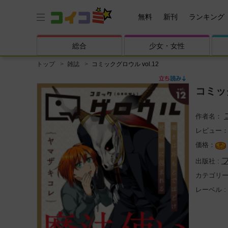
無料
新刊
ランキング
総合
少女・
女性
トップ
雑誌
コミックグロウル vol.12
コミック
レビュー