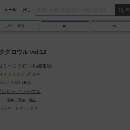
検索キーワード
セール
推し
検
少年・
青年
BL
TL
グロウル vol.12
コミックグロウル編集部
：
3 件
4
273 /
￥
300（税込）
ブシロードワークス
少年・青年
雑誌
ブシロードコミックス