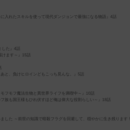
に入れたスキルを使って現代ダンジョンで最強になる物語』4話
ました』4話
けます～』15話
話
あと、負けヒロインどもこっち見んな。』5話
モフモフ魔法生物と異世界ライフを満喫中～』10話
フ族も国王様もひれ伏すほど俺は偉大な役割らしい～』18話
ました ～前世の知識で暗殺フラグを回避して、穏やかに生き残ります！