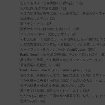
『なんでもメイドと侯爵様の子育て論』15話
『刀剣乱舞 真譚 蜂須賀虎徹』8話
『幸運の初期値が異常に高かった高校生が、缶詰ガチャで手
『放課後のルミナス』2話
『魔法少女イナバ』4話
『潔癖サキュバスは×××がお嫌い』8・9話
『ダンジョンのUX、改善します！』5話
『えむえむおー！ 自由にゲームを攻略したら人間離れして
『天空の異世界ビストロ店 ～看板娘ソラノが美味しい幸せ届
『カードファイト!! ヴァンガード YouthQuake』33話
『BanG Dream! It's MyGO!!!!! 雨にそよいで晴れを請う』8
『異世界から帰還したら地球もかなりファンタジーでした。
『最強異端の植物使い』10話
『BanG Dream! Ave Mujica -manuscriptus-』11話
『召喚スキルを継承したので、極めてみようと思います！～
『だから勝手に勇者とか覇王に認定すんのやめろよ！～エル
『王子の取巻きAは悪役令嬢の味方です』13話
『異世界で狼皇帝に蜜月を迫られています』15話
『ただの村人の僕が、三百年前の暴君皇子に転生してしまい
『悪銭の花唄』9話