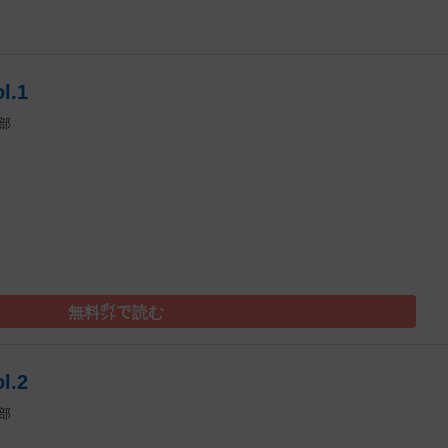
.1
部
）
無料㌽で読む
.2
部