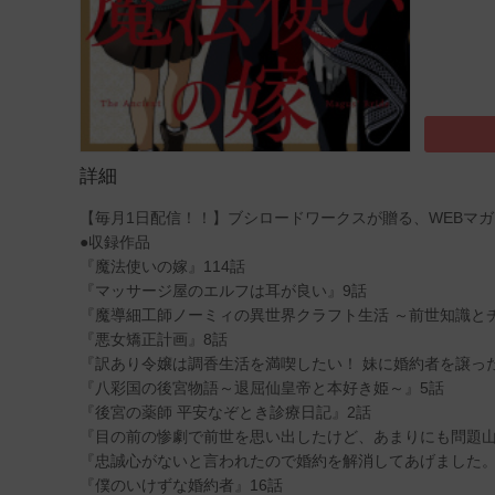
詳細
【毎月1日配信！！】ブシロードワークスが贈る、WEBマ
●収録作品
『魔法使いの嫁』114話
『マッサージ屋のエルフは耳が良い』9話
『魔導細工師ノーミィの異世界クラフト生活 ～前世知識と
『悪女矯正計画』8話
『訳あり令嬢は調香生活を満喫したい！ 妹に婚約者を譲った
『八彩国の後宮物語～退屈仙皇帝と本好き姫～』5話
『後宮の薬師 平安なぞとき診療日記』2話
『目の前の惨劇で前世を思い出したけど、あまりにも問題山
『忠誠心がないと言われたので婚約を解消してあげました。
『僕のいけずな婚約者』16話