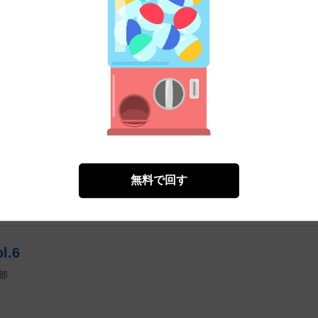
.5
部
）
無料で回す
無料㌽で読む
.6
部
）