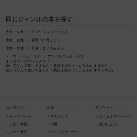
同じジャンルの本を探す
少女・女性
アマリリスコミックス
少女・女性
著者：白尾こじょ
少女・女性
著者：まどろみポメ
トップ
少女・女性
アマリリスコミックス
インカローズコミックス
頭に花なんて咲いてません！悪役令嬢のツンがかわいすぎる件
頭に花なんて咲いてません！悪役令嬢のツンがかわいすぎる件 19
コンテンツ
会員
アンケート
トップページ
アカウント
コイコミアンケート
少女・女性
本棚
感想レビュー
少年・青年
ポイントチャージ