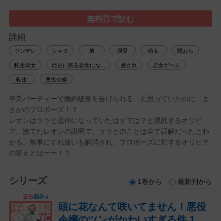
無料㌽で読む
詳細
ツンデレ
ショタ
弟
溺愛
幼女
闇おち
転生幼女
歴史に残る悪女にな...
愛され
乙女ゲーム
転生
悪役令嬢
卒業パーティーで婚約破棄を告げられる…と思っていたのに、ま
さかのプロポーズ！？
レオンはララと恋仲になっていたはずでは？と混乱するオリビ
ア。慌てたレオンの説明で、ララとのことは全て誤解だったとわ
かる。無事にすれ違いも解消され、プロポーズに対するオリビア
の答えとはーー！？
シリーズ
1巻から
最新刊から
頭に花なんて咲いてません！悪役
令嬢のツンがかわいすぎる件 1