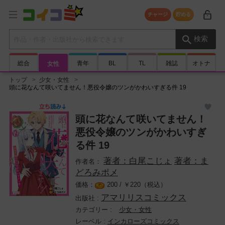
チャージ
貯める
検索キーワード
検索
総合
青年
BL
TL
雑誌
オトナ
女性
トップ
少女・女性
頭に花なんて咲いてません！悪役令嬢のツンがかわいすぎる件 19
頭に花なんて咲いてません！
悪役令嬢のツンがかわいすぎ
る件 19
著者：白尾こじょ
著者：ま
どろみポメ
200 /
￥
220（税込）
アマリリスコミックス
少女・女性
インカローズコミックス