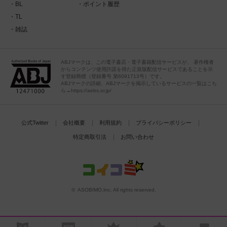
BL
ポイント履歴
TL
雑誌
ABJマークは、この電子書店・電子書籍配信サービスが、 著作権者
からコンテンツ使用許諾を得た正規版配信サービスであることを示
す登録商標（登録番号 第6091713号）です。
ABJマークの詳細、ABJマークを掲示しているサービスの一覧はこち
ら→https://aebs.or.jp/
公式Twitter
会社概要
利用規約
プライバシーポリシー
特定商取引法
お問い合わせ
© ASOBIMO,Inc. All rights reserved.