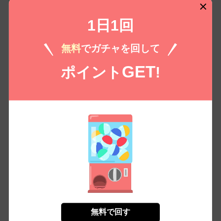
令嬢のツンがかわいすぎる件 6
著者：白尾こじょ
著者：まどろみポメ
1日1回
（税込）
200 /
220
￥
無料
でガチャを回して
無料㌽で読む
GET
ポイント
!
もっとみる
コイコミ編集部推し
無料で回す