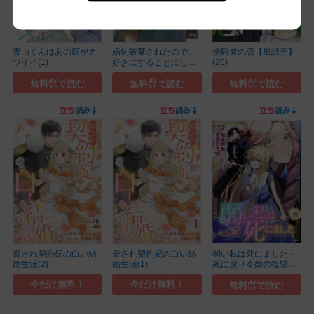
青山くんはあの顔がカ
婚約破棄されたので、
傍観者の恋【単話売】
ワイイ(1)
好きにすることにし
(20)
た...(6)
無料㌽で読む
無料㌽で読む
無料㌽で読む
脅され契約妃の白い結
脅され契約妃の白い結
弱い私は死にました～
婚生活(2)
婚生活(1)
死に戻り令嬢の復讐～
(10)
今だけ無料！
今だけ無料！
無料㌽で読む