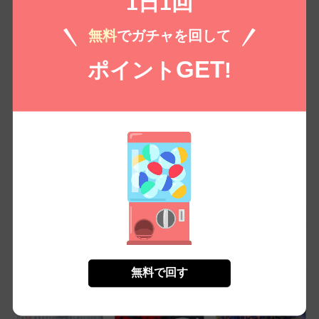
1日1回
（税込）
180 /
198
￥
無料
でガチャを回して
無料㌽で読む
GET
ポイント
!
もっとみる
コイコミ編集部推し
無料で回す