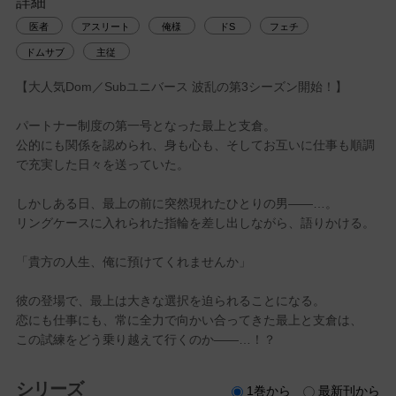
詳細
医者
アスリート
俺様
ドS
フェチ
ドムサブ
主従
【大人気Dom／Subユニバース 波乱の第3シーズン開始！】
パートナー制度の第一号となった最上と支倉。
公的にも関係を認められ、身も心も、そしてお互いに仕事も順調
で充実した日々を送っていた。
しかしある日、最上の前に突然現れたひとりの男――…。
リングケースに入れられた指輪を差し出しながら、語りかける。
「貴方の人生、俺に預けてくれませんか」
彼の登場で、最上は大きな選択を迫られることになる。
恋にも仕事にも、常に全力で向かい合ってきた最上と支倉は、
この試練をどう乗り越えて行くのか――…！？
シリーズ
1巻から
最新刊から