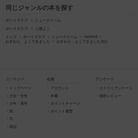
同じジャンルの本を探す
ボーイズラブ
シュークリーム
ボーイズラブ
三栖よこ
moment
トップ
ボーイズラブ
シュークリーム
おすわり、よくできました
おすわり、よくできました3(2)
コンテンツ
会員
アンケート
トップページ
アカウント
コイコミアンケート
少女・女性
本棚
感想レビュー
少年・青年
ポイントチャージ
BL
ポイント履歴
TL
雑誌