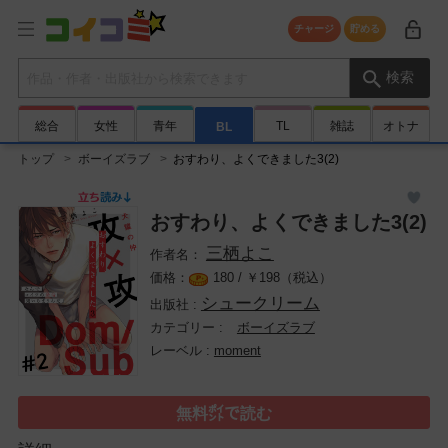
チャージ
貯める
検索キーワード
検索
総合
女性
青年
TL
雑誌
オトナ
BL
トップ
ボーイズラブ
おすわり、よくできました3(2)
おすわり、よくできました3(2)
三栖よこ
180 /
￥
198（税込）
シュークリーム
ボーイズラブ
moment
無料㌽で読む