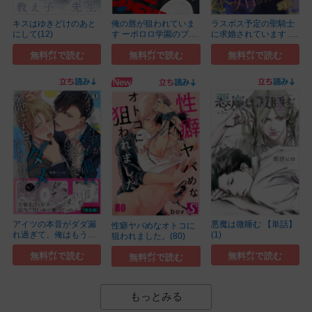
キスはゆきどけのあと
俺の唇が狙われていま
ラスボス予定の聖騎士
にして(12)
す ーポロロ学園のブ...
に求婚されています ...
(1)
(1)
無料㌽で読む
無料㌽で読む
無料㌽で読む
アイツの本音がダダ漏
悪魔は微睡む 【単話】
性癖ヤバめなオトコに
れ過ぎて、俺はもう
(1)
狙われました。(80)
ダ...(1)
無料㌽で読む
無料㌽で読む
無料㌽で読む
もっとみる