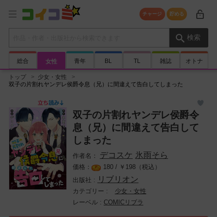
チャージ
貯める
検索キーワード
検索
総合
青年
BL
TL
雑誌
オトナ
女性
トップ
少女・女性
双子の片割れヤンデレ侯爵令息（兄）に間違えて告白してしまった
双子の片割れヤンデレ侯爵令
息（兄）に間違えて告白して
しまった
デコスケ
氷雨そら
180 /
￥
198（税込）
リブリオン
少女・女性
COMICリブラ