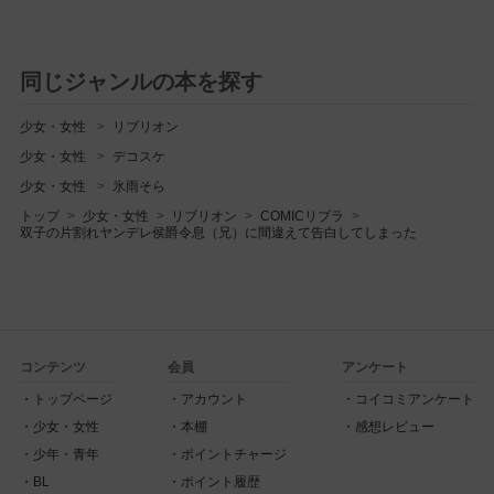
同じジャンルの本を探す
少女・女性
リブリオン
少女・女性
デコスケ
少女・女性
氷雨そら
トップ
少女・女性
リブリオン
COMICリブラ
双子の片割れヤンデレ侯爵令息（兄）に間違えて告白してしまった
コンテンツ
会員
アンケート
トップページ
アカウント
コイコミアンケート
少女・女性
本棚
感想レビュー
少年・青年
ポイントチャージ
BL
ポイント履歴