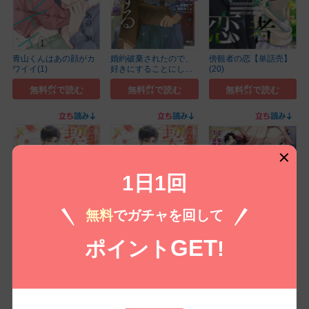
青山くんはあの顔がカ
婚約破棄されたので、
傍観者の恋【単話売】
ワイイ(1)
好きにすることにし
(20)
た...(6)
無料㌽で読む
無料㌽で読む
無料㌽で読む
1日1回
無料
でガチャを回して
GET
ポイント
!
脅され契約妃の白い結
脅され契約妃の白い結
弱い私は死にました～
婚生活(2)
婚生活(1)
死に戻り令嬢の復讐～
(10)
今だけ無料！
今だけ無料！
無料㌽で読む