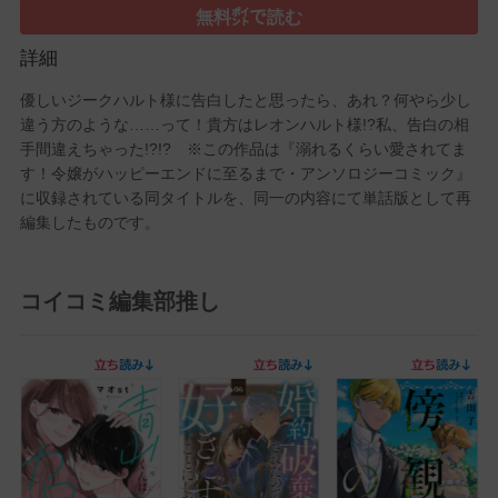
無料㌽で読む
詳細
優しいジークハルト様に告白したと思ったら、あれ？何やら少し
違う方のような……って！貴方はレオンハルト様!?私、告白の相
手間違えちゃった!?!? ※この作品は『溺れるくらい愛されてま
す！令嬢がハッピーエンドに至るまで・アンソロジーコミック』
に収録されている同タイトルを、同一の内容にて単話版として再
編集したものです。
コイコミ編集部推し