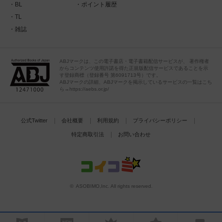
BL
ポイント履歴
TL
雑誌
ABJマークは、この電子書店・電子書籍配信サービスが、 著作権者
からコンテンツ使用許諾を得た正規版配信サービスであることを示
す登録商標（登録番号 第6091713号）です。
ABJマークの詳細、ABJマークを掲示しているサービスの一覧はこち
ら→https://aebs.or.jp/
公式Twitter
会社概要
利用規約
プライバシーポリシー
特定商取引法
お問い合わせ
© ASOBIMO,Inc. All rights reserved.