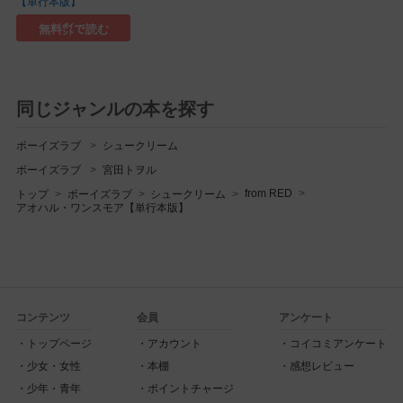
【単行本版】
無料㌽で読む
同じジャンルの本を探す
ボーイズラブ
シュークリーム
ボーイズラブ
宮田トヲル
from RED
トップ
ボーイズラブ
シュークリーム
アオハル・ワンスモア【単行本版】
コンテンツ
会員
アンケート
トップページ
アカウント
コイコミアンケート
少女・女性
本棚
感想レビュー
少年・青年
ポイントチャージ