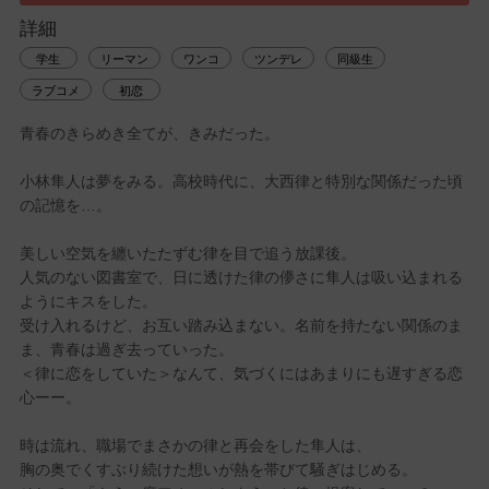
詳細
学生
リーマン
ワンコ
ツンデレ
同級生
ラブコメ
初恋
青春のきらめき全てが、きみだった。
小林隼人は夢をみる。高校時代に、大西律と特別な関係だった頃
の記憶を…。
美しい空気を纏いたたずむ律を目で追う放課後。
人気のない図書室で、日に透けた律の儚さに隼人は吸い込まれる
ようにキスをした。
受け入れるけど、お互い踏み込まない。名前を持たない関係のま
ま、青春は過ぎ去っていった。
＜律に恋をしていた＞なんて、気づくにはあまりにも遅すぎる恋
心ーー。
時は流れ、職場でまさかの律と再会をした隼人は、
胸の奥でくすぶり続けた想いが熱を帯びて騒ぎはじめる。