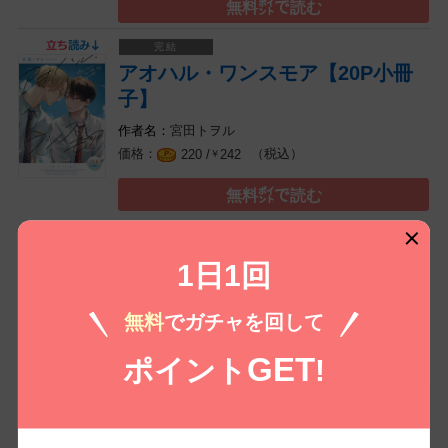
無料㌽で読む
アオハル・ワンスモア【20P小冊
子】
宮田トヲル
（税込）
220 /
242
￥
無料㌽で読む
1日1回
コイコミ編集部推し
無料
でガチャを回して
GET
ポイント
!