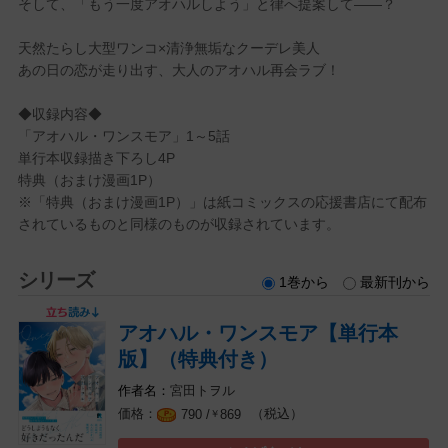
そして、「もう一度アオハルしよう」と律へ提案して――？
天然たらし大型ワンコ×清浄無垢なクーデレ美人
あの日の恋が走り出す、大人のアオハル再会ラブ！
◆収録内容◆
「アオハル・ワンスモア」1～5話
単行本収録描き下ろし4P
特典（おまけ漫画1P）
※「特典（おまけ漫画1P）」は紙コミックスの応援書店にて配布
されているものと同様のものが収録されています。
シリーズ
1巻から
最新刊から
アオハル・ワンスモア【単行本
版】（特典付き）
宮田トヲル
（税込）
790 /
869
￥