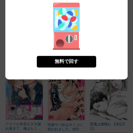
キスはゆきどけのあと
俺の唇が狙われていま
ラスボス予定の聖騎士
にして(12)
す ーポロロ学園のブ...
に求婚されています ...
(1)
(1)
無料㌽で読む
無料㌽で読む
無料㌽で読む
無料で回す
アイツの本音がダダ漏
悪魔は微睡む 【単話】
性癖ヤバめなオトコに
れ過ぎて、俺はもう
(1)
狙われました。(80)