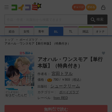
チャージ
貯める
検索キーワード
検索
総合
女性
青年
TL
雑誌
オトナ
BL
トップ
ボーイズラブ
アオハル・ワンスモア【単行本版】（特典付き）
アオハル・ワンスモア【単行
本版】（特典付き）
宮田トヲル
790 /
￥
869（税込）
シュークリーム
ボーイズラブ
from RED
無料㌽で読む