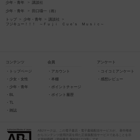
少年・青年
講談社
少年・青年
田口囁一（画）
トップ
少年・青年
講談社
フジキュー！！！ ～Ｆｕｊｉ Ｃｕｅ’ｓ Ｍｕｓｉｃ～
コンテンツ
会員
アンケート
トップページ
アカウント
コイコミアンケート
少女・女性
本棚
感想レビュー
少年・青年
ポイントチャージ
BL
ポイント履歴
TL
雑誌
ABJマークは、この電子書店・電子書籍配信サービスが、 著作権者
からコンテンツ使用許諾を得た正規版配信サービスであることを示
す登録商標（登録番号 第6091713号）です。