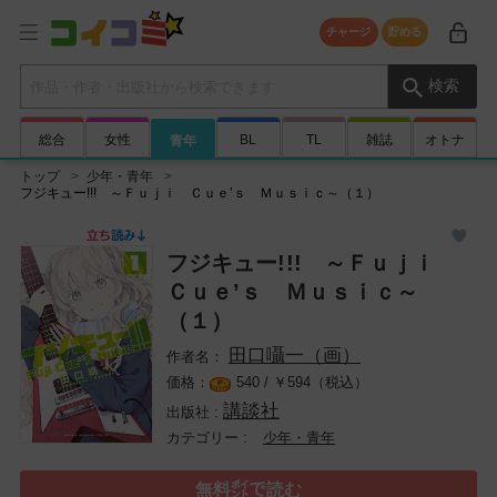
チャージ
貯める
検索キーワード
検索
総合
女性
BL
TL
雑誌
オトナ
青年
トップ
少年・青年
フジキュー!!! ～Ｆｕｊｉ Ｃｕｅ’ｓ Ｍｕｓｉｃ～（１）
フジキュー!!! ～Ｆｕｊｉ
Ｃｕｅ’ｓ Ｍｕｓｉｃ～
（１）
田口囁一（画）
540 /
￥
594（税込）
講談社
少年・青年
無料㌽で読む