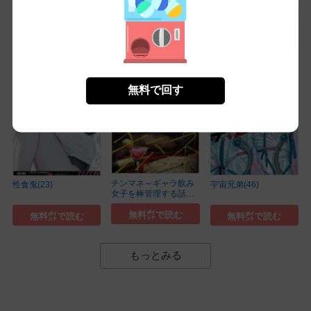
無料
無料㌽で読む
無料㌽で読む
無料で回す
チンマネ～ギャラ飲み
性食鬼(23)
宇宙兄弟(46)
女子を棒管理する話～
(2)
無料㌽で読む
無料㌽で読む
無料㌽で読む
もっとみる