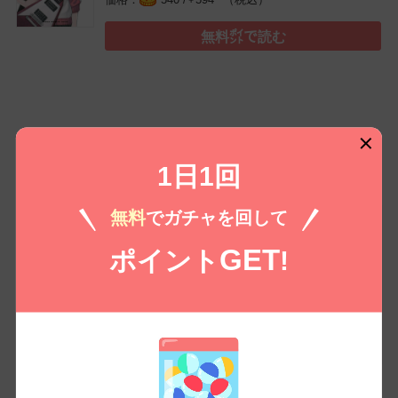
無料㌽で読む
コイコミ編集部推し
1日1回
無料
でガチャを回して
GET
ポイント
!
ハーレムの新生活【特
ハーレムの新生活【特
グラぱらっ！(12)
別修正版】(1)
別修正版】(2)