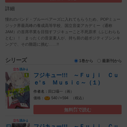
詳細
憧れのバンド・ブルーベアーズに入れてもらうため、POPミュー
ジック界最高峰の養成高等学校、国立音楽アカデミー（通称
JAM）の首席卒業を目指すフジキューこと不死原求（ふじわらも
とむ）！ まったくの音楽素人が、持ち前の超ポジティブシンキ
ングで、その難題に挑む……!!
シリーズ
1巻から
最新刊から
フジキュー!!! ～Ｆｕｊｉ Ｃｕ
ｅ’ｓ Ｍｕｓｉｃ～（１）
田口囁一（画）
（税込）
540 /
594
￥
無料㌽で読む
フジキュー!!! ～Ｆｕｊｉ Ｃｕ