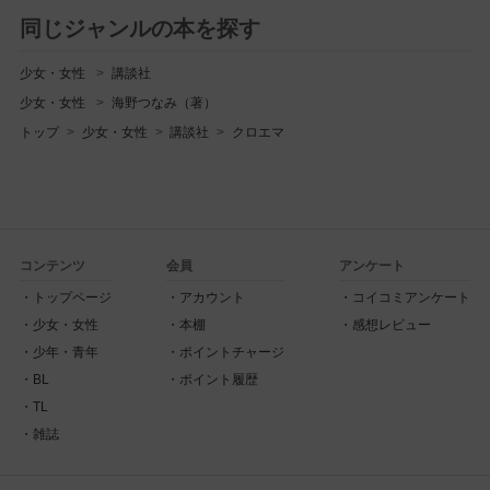
同じジャンルの本を探す
少女・女性
講談社
少女・女性
海野つなみ（著）
トップ
少女・女性
講談社
クロエマ
コンテンツ
会員
アンケート
トップページ
アカウント
コイコミアンケート
少女・女性
本棚
感想レビュー
少年・青年
ポイントチャージ
BL
ポイント履歴
TL
雑誌