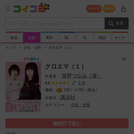
チャージ
貯める
検索キーワード
検索
総合
青年
BL
TL
雑誌
オトナ
女性
トップ
少女・女性
クロエマ（１）
クロエマ（１）
海野つなみ（著）
2 件
4.5
720 /
￥
792（税込）
講談社
少女・女性
無料㌽で読む