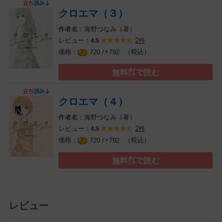
クロエマ（３）
海野つなみ（著）
レビュー：
2件
4.5
（税込）
720 /
792
￥
無料㌽で読む
クロエマ（４）
海野つなみ（著）
レビュー：
2件
4.5
（税込）
720 /
792
￥
無料㌽で読む
レビュー