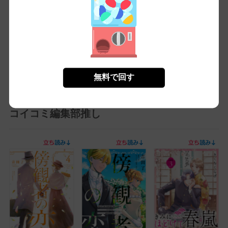
て、思わずページをめくる手が止まりませんでした。また新たなキャ
ラクターにも出会えて、ワクワクしました♪
もっとみる
無料で回す
コイコミ編集部推し