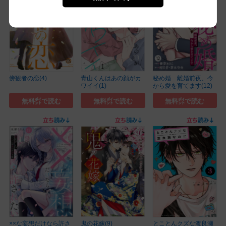
傍観者の恋(4)
青山くんはあの顔がカ
秘め婚 離婚前夜、今
ワイイ(1)
から愛を育てます(12)
無料㌽で読む
無料㌽で読む
無料㌽で読む
××な妄想だけなら許さ
鬼の花嫁(9)
とことんクズな渡良瀬