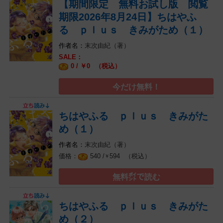
【期間限定 無料お試し版 閲覧
期限2026年8月24日】ちはやふ
る ｐｌｕｓ きみがため（１）
末次由紀（著）
0 / ￥
（税込）
0
今だけ無料！
ちはやふる ｐｌｕｓ きみがた
め（１）
末次由紀（著）
（税込）
540 /
594
￥
無料㌽で読む
ちはやふる ｐｌｕｓ きみがた
め（２）