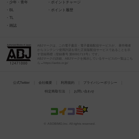
少年・青年
ポイントチャージ
BL
ポイント履歴
TL
雑誌
ABJマークは、この電子書店・電子書籍配信サービスが、 著作権者
からコンテンツ使用許諾を得た正規版配信サービスであることを示
す登録商標（登録番号 第6091713号）です。
ABJマークの詳細、ABJマークを掲示しているサービスの一覧はこち
ら→https://aebs.or.jp/
公式Twitter
会社概要
利用規約
プライバシーポリシー
特定商取引法
お問い合わせ
© ASOBIMO,Inc. All rights reserved.