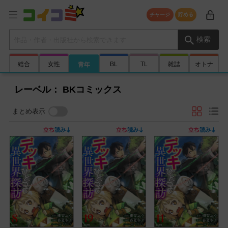
チャージ
貯める
検索キーワード
検索
総合
女性
BL
TL
雑誌
オトナ
青年
レーベル： BKコミックス
まとめ表示